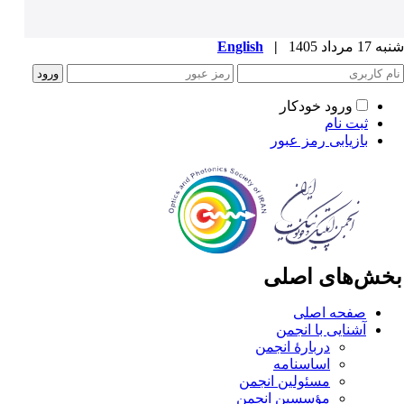
1 مرداد 1405
|
English
ورود خودکار
ثبت نام
بازیابی رمز عبور
خش‌های اصلی
صفحه اصلی
آشنایی با انجمن
دربارۀ انجمن
اساسنامه
مسئولین انجمن
مؤسسین انجمن