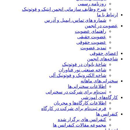
روزنامه رسمی
شرح وظایف سازمانی انجمن اپتیک و فوتونیک
ارتباط با ما
شماره های تماس، ایمیل و آدرس
عضویت در انجمن
راهنمای عضویت
عضویت حقیقی
عضویت حقوقی
تمدید عضویت
اعضای حقوقی
شاخه‌های انجمن
شاخۀ بانوان در فوتونیک
شاخه صنعتی نور فناوران
شاخه‌ الکترونیک و فوتونیک آلی
سخنرانی‌های ماهانه
اطلاعات سخنرانی‌‌ها
ثبت‌نام برای شرکت در سخنرانی
کارگاه‌های آموزشی
اطلاعات کارگاه‌ها و مجریان
فرم ثبت‌نام برای شرکت در کارگاه
کنفرانس ها
کنفرانس های برگزار شده
مجموعه مقالات کنفرانس ها