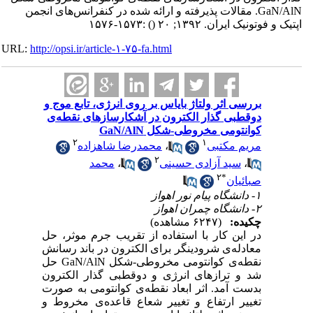
GaN/AlN. مقالات پذیرفته و ارائه شده در کنفرانس‌های انجمن
اپتیک و فوتونیک ایران. ۱۳۹۲; ۲۰
()
:۱۵۷۳-۱۵۷۶
URL:
http://opsi.ir/article-۱-۷۵-fa.html
بررسی اثر ولتاژ بایاس بر روی انرژی، تابع موج و
دوقطبی گذار الکترون در آشکارسازهای نقطه‌ی
کوانتومی مخروطی-شکل GaN/AlN
۲
۱
مریم مکتبی
،
محمدرضا شاهزاده
۲
،
سید آزادی حسینی
،
محمد
۲
*
صبائیان
۱- دانشگاه پیام نور اهواز
۲- دانشگاه چمران اهواز
چکیده:
(۶۲۴۷ مشاهده)
در این کار با استفاده از تقریب جرم موثر، حل
معادله‌ی شرودینگر برای الکترون در باند رسانش
نقطه‌ی کوانتومی مخروطی-شکل GaN/AlN حل
شد و ترازهای انرژی و دوقطبی گذار الکترون
بدست آمد. اثر ابعاد نقطه‌ی کوانتومی به صورت
تغییر ارتفاع و تغییر شعاع قاعده‌ی مخروط و