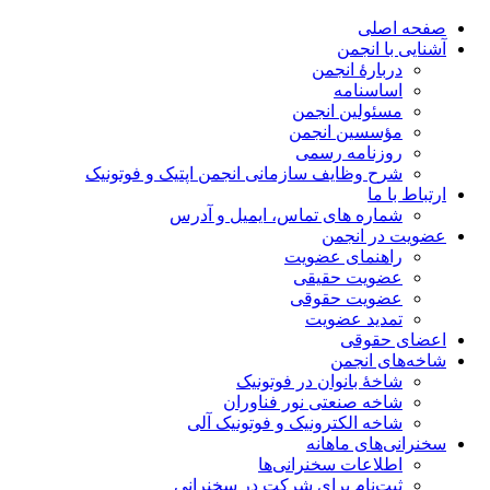
صفحه اصلی
آشنایی با انجمن
دربارۀ انجمن
اساسنامه
مسئولین انجمن
مؤسسین انجمن
روزنامه رسمی
شرح وظایف سازمانی انجمن اپتیک و فوتونیک
ارتباط با ما
شماره های تماس، ایمیل و آدرس
عضویت در انجمن
راهنمای عضویت
عضویت حقیقی
عضویت حقوقی
تمدید عضویت
اعضای حقوقی
شاخه‌های انجمن
شاخۀ بانوان در فوتونیک
شاخه صنعتی نور فناوران
شاخه‌ الکترونیک و فوتونیک آلی
سخنرانی‌های ماهانه
اطلاعات سخنرانی‌‌ها
ثبت‌نام برای شرکت در سخنرانی