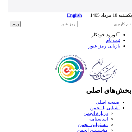
ه 18 مرداد 1405
|
English
ورود خودکار
ثبت نام
بازیابی رمز عبور
خش‌های اصلی
صفحه اصلی
آشنایی با انجمن
دربارۀ انجمن
اساسنامه
مسئولین انجمن
مؤسسین انجمن