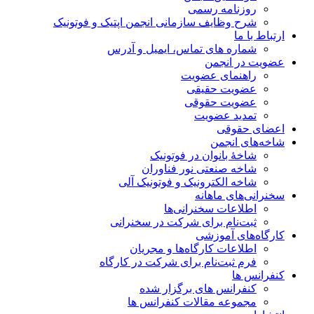
روزنامه رسمی
شرح وظایف سازمانی انجمن اپتیک و فوتونیک
ارتباط با ما
شماره های تماس، ایمیل و آدرس
عضویت در انجمن
راهنمای عضویت
عضویت حقیقی
عضویت حقوقی
تمدید عضویت
اعضای حقوقی
شاخه‌های انجمن
شاخۀ بانوان در فوتونیک
شاخه صنعتی نور فناوران
شاخه‌ الکترونیک و فوتونیک آلی
سخنرانی‌های ماهانه
اطلاعات سخنرانی‌‌ها
ثبت‌نام برای شرکت در سخنرانی
کارگاه‌های آموزشی
اطلاعات کارگاه‌ها و مجریان
فرم ثبت‌نام برای شرکت در کارگاه
کنفرانس ها
کنفرانس های برگزار شده
مجموعه مقالات کنفرانس ها