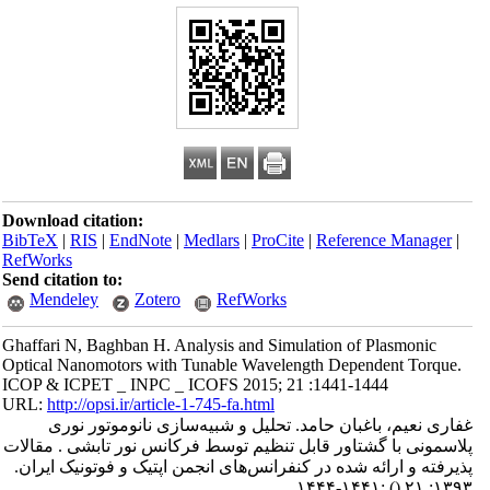
Download citation:
BibTeX
|
RIS
|
EndNote
|
Medlars
|
ProCite
|
Reference Manager
|
RefWorks
Send citation to:
Mendeley
Zotero
RefWorks
Ghaffari N, Baghban H. Analysis and Simulation of Plasmonic
Optical Nanomotors with Tunable Wavelength Dependent Torque.
ICOP & ICPET _ INPC _ ICOFS 2015; 21 :1441-1444
URL:
http://opsi.ir/article-1-745-fa.html
غفاری نعیم، باغبان حامد. تحلیل و شبیه‌سازی نانوموتور نوری
پلاسمونی با گشتاور قابل تنظیم توسط فرکانس نور تابشی . مقالات
پذیرفته و ارائه شده در کنفرانس‌های انجمن اپتیک و فوتونیک ایران.
:۱۴۴۱-۱۴۴۴
()
۱۳۹۳; ۲۱