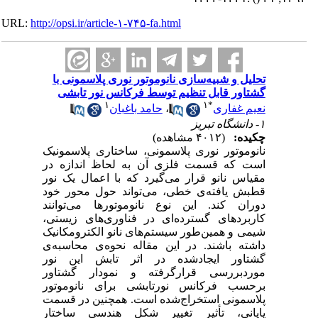
URL:
http://opsi.ir/article-۱-۷۴۵-fa.html
تحلیل و شبیه‌سازی نانوموتور نوری پلاسمونی با
گشتاور قابل تنظیم توسط فرکانس نور تابشی
۱
۱
*
نعیم غفاری
،
حامد باغبان
۱- دانشگاه تبریز
چکیده:
(۴۰۱۲ مشاهده)
نانوموتور نوری پلاسمونی، ساختاری پلاسمونیک
است که قسمت فلزی آن به لحاظ اندازه در
مقیاس نانو قرار می‌گیرد که با اعمال یک نور
قطبش یافته‌ی خطی، می‌تواند حول محور خود
دوران کند. این نوع نانوموتورها می‌توانند
کاربردهای گسترده‌ای در فناوری‌های زیستی،
شیمی و همین‌طور سیستم‌های نانو الکترومکانیک
داشته باشند. در این مقاله نحوه‌ی محاسبه‌ی
گشتاور ایجادشده در اثر تابش این نور
موردبررسی قرارگرفته و نمودار گشتاور
برحسب فرکانس نورتابشی برای نانوموتور
پلاسمونی استخراج‌شده است. همچنین در قسمت
پایانی، تأثیر تغییر شکل هندسی ساختار