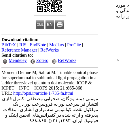
ی مورد
ندگی و
 را به
Download citation:
BibTeX
|
RIS
|
EndNote
|
Medlars
|
ProCite
|
Reference Manager
|
RefWorks
Send citation to:
Mendeley
Zotero
RefWorks
Momeni Demne M, Sahrai M. Tunable control phase
for superluminal to subluminal light propagation in a
ladder three-level quantum dot molecule. ICOP &
ICPET _ INPC _ ICOFS 2015; 21 :865-868
URL:
http://opsi.ir/article-1-735-fa.html
مومنی دمنه مِِژگان، صحرایی مصطفی. کنترل فازی
انتشار فراسرعت نور به فروسرعت نور در یک
مولکول نقطه کوانتومی سه ترازی آبشاری . مقالات
پذیرفته و ارائه شده در کنفرانس‌های انجمن اپتیک و
فوتونیک ایران. ۱۳۹۳; ۲۱
()
:۸۶۵-۸۶۸