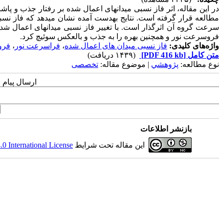
در این مقاله، اثر فاز نسبی میدان­های اعمال شده بر رفتار جذب و پ
مطالعه قرار گرفته است. نتایج به­دست آمده نشان می­دهد که فاز نسب
سرعت گروه آن اثرگذار است. با تغییر فاز نسبی میدان­های اعمال شد
فروسرعت نور و هم­چنین بهره را به جذب و بالعکس سوئیچ کرد.
واژه‌های کلیدی:
فاز نسبی میدان های اعمال شده
،
فراسرعت نور
،
فرو
متن کامل
[PDF 416 kb]
(۱۴۳۹ دریافت)
نوع مطالعه:
پژوهشي
| موضوع مقاله:
تخصصی
ارسال پیام 
بازنشر اطلاعات
این مقاله تحت شرایط
 International License