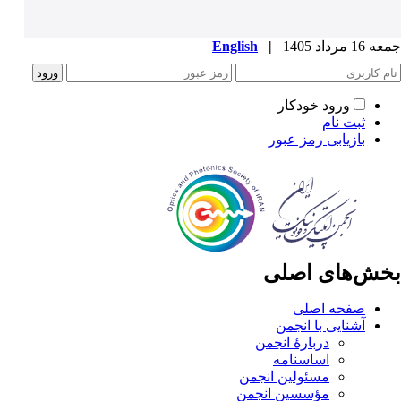
جمعه 16 مرداد 1405
|
English
ورود خودکار
ثبت نام
بازیابی رمز عبور
بخش‌های اصلی
صفحه اصلی
آشنایی با انجمن
دربارۀ انجمن
اساسنامه
مسئولین انجمن
مؤسسین انجمن