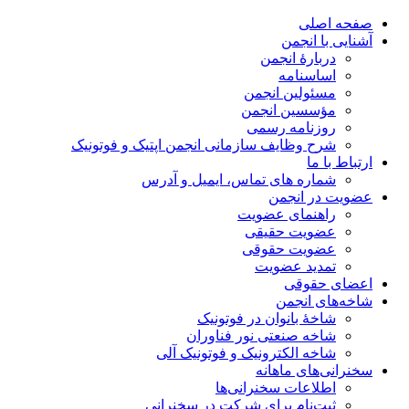
صفحه اصلی
آشنایی با انجمن
دربارۀ انجمن
اساسنامه
مسئولین انجمن
مؤسسین انجمن
روزنامه رسمی
شرح وظایف سازمانی انجمن اپتیک و فوتونیک
ارتباط با ما
شماره های تماس، ایمیل و آدرس
عضویت در انجمن
راهنمای عضویت
عضویت حقیقی
عضویت حقوقی
تمدید عضویت
اعضای حقوقی
شاخه‌های انجمن
شاخۀ بانوان در فوتونیک
شاخه صنعتی نور فناوران
شاخه‌ الکترونیک و فوتونیک آلی
سخنرانی‌های ماهانه
اطلاعات سخنرانی‌‌ها
ثبت‌نام برای شرکت در سخنرانی