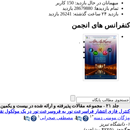
میهمانان در حال بازدید: 150 کاربر
تمام بازدید‌ها: 28679880 بازدید
بازدید ۲۴ ساعت گذشته: 26241 بازدید
کنفرانس های انجمن
.
جلد ۲۱ - مجموعه مقالات پذیرفته و ارائه شده در بیست و یکمین کنفرانس اپتیک و فوتونیک ایران
کنترل فازی انتشار فراسرعت نور به فروسرعت نور در یک مولکول نق
۱
۱
*
مِِژگان مومنی دمنه
،
مصطفی صحرایی
۱- دانشگاه تبریز
چکیده:
(۴۲۲۵ مشاهده)