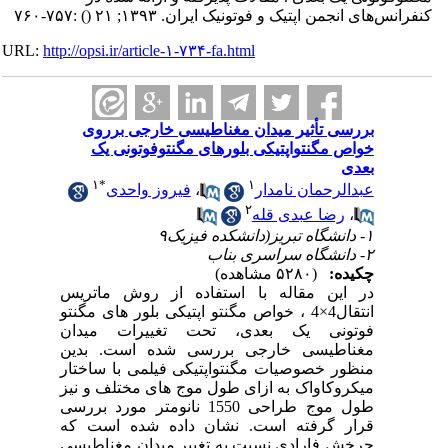
کنفرانس‌های انجمن اپتیک و فوتونیک ایران. ۱۳۹۳; ۲۱
()
:۷۵۷-۷۶۰
URL:
http://opsi.ir/article-۱-۷۳۴-fa.html
بررسی تأثیر میدان مغناطیسی خارجی برروی
خواص مگنتواپتیکی بلور‌های مگنتوفوتونی یک
بعدی
۱
*
۱
عبدالرحمان نامدار
،
فیروز واحدی
۲
،
رضا عبدی قله
۱- دانشگاه تبریز(دانشکده فیزیک۹
۲- دانشگاه سراسری بناب
چکیده:
(۵۲۸۰ مشاهده)
در این مقاله با استفاده از روش ماتریس
انتقال4×4 ، خواص مگنتو اپتیکی بلور های مگنتو
فوتونی یک بعدی، تحت تغییرات میدان
مغناطیسی خارجی بررسی شده است. بدین
منظور خصوصیات مگنتواپتیکی فیلمی با ساختار
میکروکاواک به ازای طول موج های مختلف و نیز
طول موج طراحی 1550 نانومتر مورد بررسی
قرار گرفته است. نشان داده شده است که
چرخش فارادی نسبت به تغییر میدان مغناطیسی