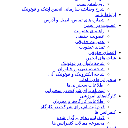
روزنامه رسمی
شرح وظایف سازمانی انجمن اپتیک و فوتونیک
ارتباط با ما
شماره های تماس، ایمیل و آدرس
عضویت در انجمن
راهنمای عضویت
عضویت حقیقی
عضویت حقوقی
تمدید عضویت
اعضای حقوقی
شاخه‌های انجمن
شاخۀ بانوان در فوتونیک
شاخه صنعتی نور فناوران
شاخه‌ الکترونیک و فوتونیک آلی
سخنرانی‌های ماهانه
اطلاعات سخنرانی‌‌ها
ثبت‌نام برای شرکت در سخنرانی
کارگاه‌های آموزشی
اطلاعات کارگاه‌ها و مجریان
فرم ثبت‌نام برای شرکت در کارگاه
کنفرانس ها
کنفرانس های برگزار شده
مجموعه مقالات کنفرانس ها