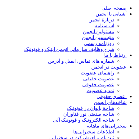
صفحه اصلی
آشنایی با انجمن
دربارۀ انجمن
اساسنامه
مسئولین انجمن
مؤسسین انجمن
روزنامه رسمی
شرح وظایف سازمانی انجمن اپتیک و فوتونیک
ارتباط با ما
شماره های تماس، ایمیل و آدرس
عضویت در انجمن
راهنمای عضویت
عضویت حقیقی
عضویت حقوقی
تمدید عضویت
اعضای حقوقی
شاخه‌های انجمن
شاخۀ بانوان در فوتونیک
شاخه صنعتی نور فناوران
شاخه‌ الکترونیک و فوتونیک آلی
سخنرانی‌های ماهانه
اطلاعات سخنرانی‌‌ها
ثبت‌نام برای شرکت در سخنرانی