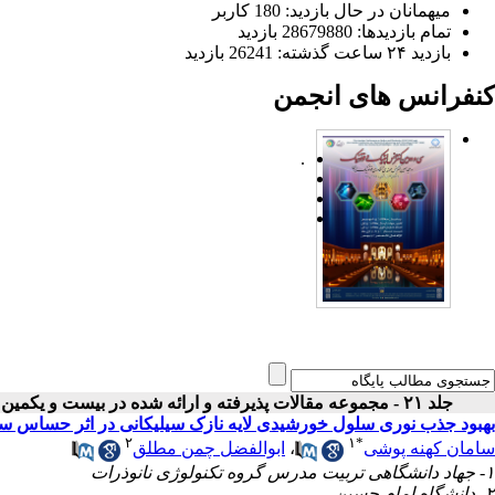
میهمانان در حال بازدید: 180 کاربر
تمام بازدید‌ها: 28679880 بازدید
بازدید ۲۴ ساعت گذشته: 26241 بازدید
کنفرانس های انجمن
.
جلد ۲۱ - مجموعه مقالات پذیرفته و ارائه شده در بیست و یکمین کنفرانس اپتیک و فوتونیک ایران
بهبود جذب نوری سلول خورشیدی لایه نازک سیلیکانی در اثر حساس سازی
۲
۱
*
سامان کهنه پوشی
،
ابوالفضل چمن مطلق
۱- جهاد دانشگاهی تربیت مدرس گروه تکنولوژی نانوذرات
۲- دانشگاه امام حسین