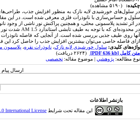
چکیده:
(۵۱۹۰ مشاهده)
در سلول‌های خورشیدی لایه نازک به منظور افزایش جذب، طراحی‌های م
سلول و حساس‌سازی با نانوذرات فلزی معرفی شده است. در این مقال
در اثر تشدید پلاسمونی محلی، و همچنین پراکنش نور ناشی از وجود نانو
آنها روی طیف جذبی بررسی شده است. از آنجایی که فاصله نانوذرات رو
ازای فاصله خاصی می‌توان بیشترین افزایش جذب را حاصل کرد این فاصله برای نانوذرات با قطر 40 و 80 نانو
واژه‌های کلیدی:
سلول خورشیدی لایه نازک
،
نانوذرات نقره
،
پلاسمون م
متن کامل
[PDF 636 kb]
(۲۶۲۴ دریافت)
نوع مطالعه:
پژوهشي
| موضوع مقاله:
تخصصی
ارسال پیام 
بازنشر اطلاعات
این مقاله تحت شرایط
 International License