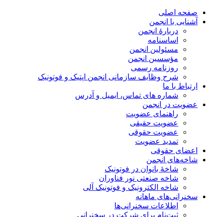
صفحه اصلی
آشنایی با انجمن
دربارۀ انجمن
اساسنامه
مسئولین انجمن
مؤسسین انجمن
روزنامه رسمی
شرح وظایف سازمانی انجمن اپتیک و فوتونیک
ارتباط با ما
شماره های تماس، ایمیل و آدرس
عضویت در انجمن
راهنمای عضویت
عضویت حقیقی
عضویت حقوقی
تمدید عضویت
اعضای حقوقی
شاخه‌های انجمن
شاخۀ بانوان در فوتونیک
شاخه صنعتی نور فناوران
شاخه‌ الکترونیک و فوتونیک آلی
سخنرانی‌های ماهانه
اطلاعات سخنرانی‌‌ها
ثبت‌نام برای شرکت در سخنرانی