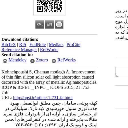
در زیر
 است.
ول موج
رات از هم و اندازه
 که به
Download citation:
BibTeX
|
RIS
|
EndNote
|
Medlars
|
ProCite
|
Reference Manager
|
RefWorks
Send citation to:
Mendeley
Zotero
RefWorks
Kohnehpoushi S, Chaman motlagh A. Improvement
of thin film silicon solar cell light absorption caused
decorated with the array of metallic Ag nanoparticles.
ICOP & ICPET _ INPC _ ICOFS 2015; 21 :753-
756
URL:
http://opsi.ir/article-1-731-fa.html
کهنه پوشی سامان، چمن مطلق ابوالفضل. بهبود
جذب نوری سلول خورشیدی لایه نازک سیلیکانی در
اثر حساس سازی با آرایه ای از نانوذرات فلزی نقره.
مقالات پذیرفته و ارائه شده در کنفرانس‌های انجمن
اپتیک و فوتونیک ایران. ۱۳۹۳; ۲۱
()
:۷۵۳-۷۵۶