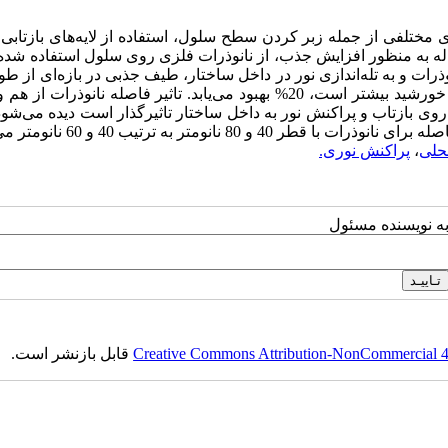
ختلفی از جمله زبر کردن سطح سلول، استفاده از لایه‌های بازتابی 
ه به منظور افزایش جذب، از نانوذرات فلزی روی سلول استفاده شده
ذرات و به تله‌اندازی نور در داخل ساختار، طیف جذبی در بازه‌ای از ط
در محدوده‌ای که با توجه به طیف تابشی استاندارد AM 1.5 شدت نور خورشید بیشتر است، 20% بهبود می‌یابد. تاثیر فاصله نانوذ
ی بازتاب و پراکنش نور به داخل ساختار تاثیرگذار است دیده می‌شود
متر به ترتیب 40 و 60 نانومتر می‌باشد.
حلی
،
پراکنش نوری.
به نویسنده مسئول
Creative Commons Attribution-NonCommercial 4.0
قابل بازنشر است.