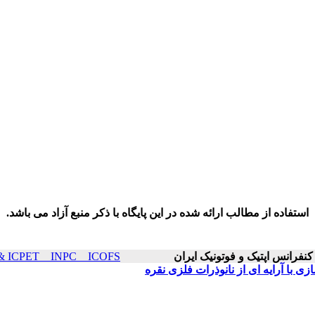
استفاده از مطالب ارائه شده در این پایگاه با ذکر منبع آزاد می باشد.
ICOP & ICPET _ INPC _ ICOFS سال۲۱ صفحا
 با آرایه ای از نانوذرات فلزی نقره