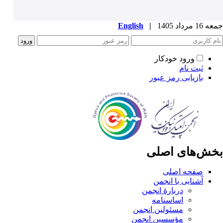
جمعه 16 مرداد 1405
|
English
ورود خودکار
ثبت نام
بازیابی رمز عبور
بخش‌های اصلی
صفحه اصلی
آشنایی با انجمن
دربارۀ انجمن
اساسنامه
مسئولین انجمن
مؤسسین انجمن