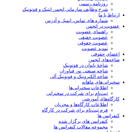
روزنامه رسمی
شرح وظایف سازمانی انجمن اپتیک و فوتونیک
ارتباط با ما
شماره های تماس، ایمیل و آدرس
عضویت در انجمن
راهنمای عضویت
عضویت حقیقی
عضویت حقوقی
تمدید عضویت
اعضای حقوقی
شاخه‌های انجمن
شاخۀ بانوان در فوتونیک
شاخه صنعتی نور فناوران
شاخه‌ الکترونیک و فوتونیک آلی
سخنرانی‌های ماهانه
اطلاعات سخنرانی‌‌ها
ثبت‌نام برای شرکت در سخنرانی
کارگاه‌های آموزشی
اطلاعات کارگاه‌ها و مجریان
فرم ثبت‌نام برای شرکت در کارگاه
کنفرانس ها
کنفرانس های برگزار شده
مجموعه مقالات کنفرانس ها