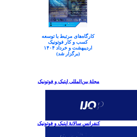
کارگاه‌های مرتبط با توسعه
کسب و کار فوتونیک
اردیبهشت و خرداد ۱۴۰۴
(برگزار شد)
مجلۀ بین‌المللی اپتیک و فوتونیک
کنفرانس سالانۀ اپتیک و فوتونیک