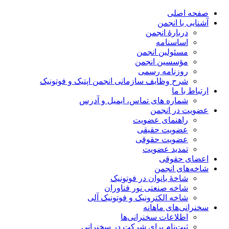
صفحه اصلی
آشنایی با انجمن
دربارۀ انجمن
اساسنامه
مسئولین انجمن
مؤسسین انجمن
روزنامه رسمی
شرح وظایف سازمانی انجمن اپتیک و فوتونیک
ارتباط با ما
شماره های تماس، ایمیل و آدرس
عضویت در انجمن
راهنمای عضویت
عضویت حقیقی
عضویت حقوقی
تمدید عضویت
اعضای حقوقی
شاخه‌های انجمن
شاخۀ بانوان در فوتونیک
شاخه صنعتی نور فناوران
شاخه‌ الکترونیک و فوتونیک آلی
سخنرانی‌های ماهانه
اطلاعات سخنرانی‌‌ها
ثبت‌نام برای شرکت در سخنرانی