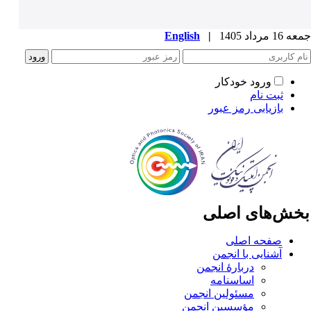
1 مرداد 1405
|
English
ورود خودکار
ثبت نام
بازیابی رمز عبور
خش‌های اصلی
صفحه اصلی
آشنایی با انجمن
دربارۀ انجمن
اساسنامه
مسئولین انجمن
مؤسسین انجمن