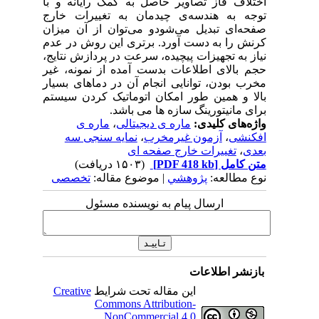
اختلاف فاز تصاویر حاصل به کمک رایانه و با
توجه به هندسه‌ی چیدمان به تغییرات خارج
صفحه‌ای تبدیل می‌شودو می‌توان از آن میزان
کرنش را به دست آورد. برتری این روش در عدم
نیاز به تجهیزات پیچیده، سرعت در پردازش نتایج،
حجم بالای اطلاعات بدست آمده از نمونه، غیر
مخرب بودن، توانایی انجام آن در دماهای بسیار
بالا و همین طور امکان اتوماتیک کردن سیستم
برای مانیتورینگ سازه ها می باشد.
واژه‌های کلیدی:
ماره ی دیجیتالی
،
ماره ی
افکنشی
،
آزمون غیرمخرب
،
نمایه سنجی سه
بعدی
،
تغییرات خارج صفحه ای
متن کامل
[PDF 418 kb]
(۱۵۰۳ دریافت)
نوع مطالعه:
پژوهشي
| موضوع مقاله:
تخصصی
ارسال پیام به نویسنده مسئول
بازنشر اطلاعات
این مقاله تحت شرایط
Creative
Commons Attribution-
NonCommercial 4.0