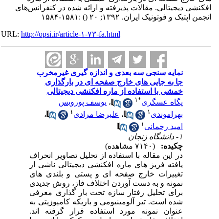
افکنشی دیجیتالی. مقالات پذیرفته و ارائه شده در کنفرانس‌های
انجمن اپتیک و فوتونیک ایران. ۱۳۹۲; ۲۰
()
:۱۵۸۱-۱۵۸۴
URL:
http://opsi.ir/article-۱-۷۳-fa.html
نمایه سنجی سه بعدی و اندازه گیری غیرمخرب
جا به جایی های خارج صفحه ای در بارگذاری
خمشی با استفاده از ماره افکنشی دیجیتالی
۱
*
پگاه عسگری
،
یوسف پورویس
۱
۱
بهراموندی
،
علیرضا مرادی
،
۱
امید رحمانی
۱- دانشگاه زنجان
چکیده:
(۷۱۴۰ مشاهده)
در این مقاله با استفاده از تحلیل تصاویر انحراف
یافته فریز های ماره افکنشی دیجیتالی ناشی از
تغییرات خارج صفحه ای و پستی و بلندی های
نمونه و به دست آوردن اختلاف فاز، روش جدیدی
برای تحلیل رفتار سازه تحت بار گذاری معرفی
شده است. تیر آلومینیومی و باریکه کامپوزیتی به
عنوان نمونه مورد استفاده قرار گرفته اند.