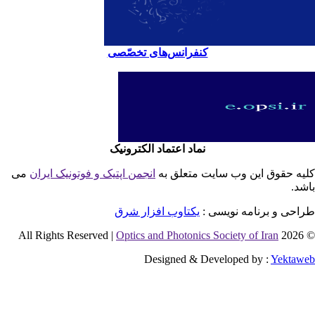
کنفرانس‌های تخصّصی
نماد اعتماد الکترونیک
یه حقوق این وب سایت متعلق به
انجمن اپتیک و فوتونیک ایران
می
شد.
احی و برنامه نویسی :
یکتاوب افزار شرق
Optics and Photonics Society of Iran
© 2026 
Designed & Developed by :
Yektaw