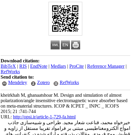
Download citation:
BibTeX
|
RIS
|
EndNote
|
Medlars
|
ProCite
|
Reference Manager
|
RefWorks
Send citation to:
Mendeley
Zotero
RefWorks
kheirkhah M, ghanaatshoar M. Design and simulation of almost
polarization/angle insensitive electromagnetic wave absorber based
on meta-material structures. ICOP & ICPET _ INPC _ ICOFS
2015; 21 :741-744
URL:
http://opsi.ir/article-1-729-fa.html
خیرخواه محمد، قناعت شعار مجید. طراحی و شبیه‌سازی جاذب
امواج الکترومغناطیسی مبتنی بر فرامواد تقریبا مستقل از زاویه و
قطبش موج فرودی. مقالات پذیرفته و ارائه شده در کنفرانس‌های