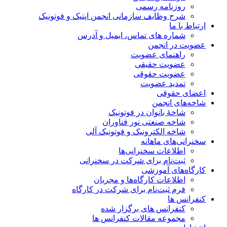
روزنامه رسمی
شرح وظایف سازمانی انجمن اپتیک و فوتونیک
ارتباط با ما
شماره های تماس، ایمیل و آدرس
عضویت در انجمن
راهنمای عضویت
عضویت حقیقی
عضویت حقوقی
تمدید عضویت
اعضای حقوقی
شاخه‌های انجمن
شاخۀ بانوان در فوتونیک
شاخه صنعتی نور فناوران
شاخه‌ الکترونیک و فوتونیک آلی
سخنرانی‌های ماهانه
اطلاعات سخنرانی‌‌ها
ثبت‌نام برای شرکت در سخنرانی
کارگاه‌های آموزشی
اطلاعات کارگاه‌ها و مجریان
فرم ثبت‌نام برای شرکت در کارگاه
کنفرانس ها
کنفرانس های برگزار شده
مجموعه مقالات کنفرانس ها