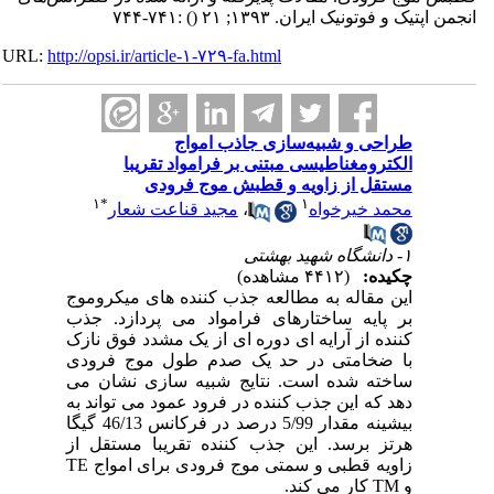
انجمن اپتیک و فوتونیک ایران. ۱۳۹۳; ۲۱
()
:۷۴۱-۷۴۴
URL:
http://opsi.ir/article-۱-۷۲۹-fa.html
طراحی و شبیه‌سازی جاذب امواج
الکترومغناطیسی مبتنی بر فرامواد تقریبا
مستقل از زاویه و قطبش موج فرودی
۱
*
۱
محمد خیرخواه
،
مجید قناعت شعار
۱- دانشگاه شهید بهشتی
چکیده:
(۴۴۱۲ مشاهده)
این مقاله به مطالعه جذب کننده های میکروموج
بر پایه ساختارهای فرامواد می پردازد. جذب
کننده از آرایه ای دوره ای از یک مشدد فوق نازک
با ضخامتی در حد یک صدم طول موج فرودی
ساخته شده است. نتایج شبیه سازی نشان می
دهد که این جذب کننده در فرود عمود می تواند به
بیشینه مقدار 5/99 درصد در فرکانس 46/13 گیگا
هرتز برسد. این جذب کننده تقریبا مستقل از
زاویه قطبی و سمتی موج فرودی برای امواج TE
و TM کار می کند.