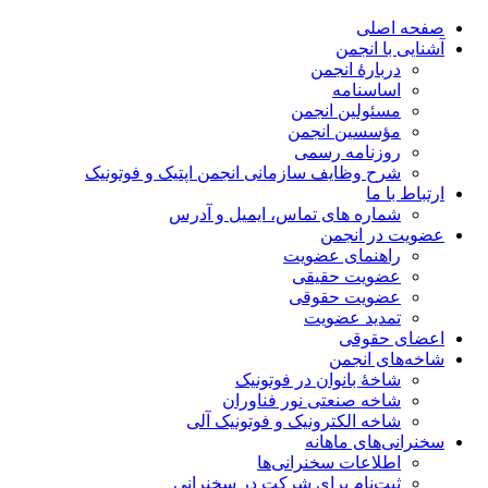
صفحه اصلی
آشنایی با انجمن
دربارۀ انجمن
اساسنامه
مسئولین انجمن
مؤسسین انجمن
روزنامه رسمی
شرح وظایف سازمانی انجمن اپتیک و فوتونیک
ارتباط با ما
شماره های تماس، ایمیل و آدرس
عضویت در انجمن
راهنمای عضویت
عضویت حقیقی
عضویت حقوقی
تمدید عضویت
اعضای حقوقی
شاخه‌های انجمن
شاخۀ بانوان در فوتونیک
شاخه صنعتی نور فناوران
شاخه‌ الکترونیک و فوتونیک آلی
سخنرانی‌های ماهانه
اطلاعات سخنرانی‌‌ها
ثبت‌نام برای شرکت در سخنرانی