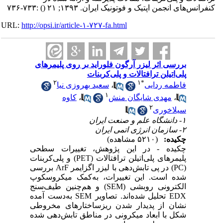
کنفرانس‌های انجمن اپتیک و فوتونیک ایران. ۱۳۹۳; ۲۱
()
:۷۳۳-۷۳۶
URL:
http://opsi.ir/article-۱-۷۲۷-fa.html
بررسی اثر لیزر آرگون فلوراید بر روی پلیمرهای
پلی‌اتیلن ترافتالات و پلی‌کربنات
۲
۱
*
فاطمه ردایی
،
سعید بهروزی نیا
۱
،
مهدی شایگان منش
،
کاوه
۲
سیلاخوری
۱- دانشگاه علم و صنعت ایران
۲- سازمان انرژی اتمی ایران
چکیده:
(۵۲۱۰ مشاهده)
چکیده - در این پژوهش، تغییرات سطحی
پلیمرهای پلی‌اتیلن ترافتالات (PET) و پلی‌کربنات
(PC) در پی تابش‌دهی با لیزر اگزایمر ArF بررسی
شده است. این تغییرات، به‌کمک میکروسکوپ
الکترونی روبشی (SEM) و هم‌چنین طیف‌سنج
EDX تحلیل شده‌اند. تصاویر SEM به‌دست آمده
نشان از پدیدار شدن ریزساختارهای مخروطی
شکل با ابعاد میکرونی در مناطق تابش‌دهی شده