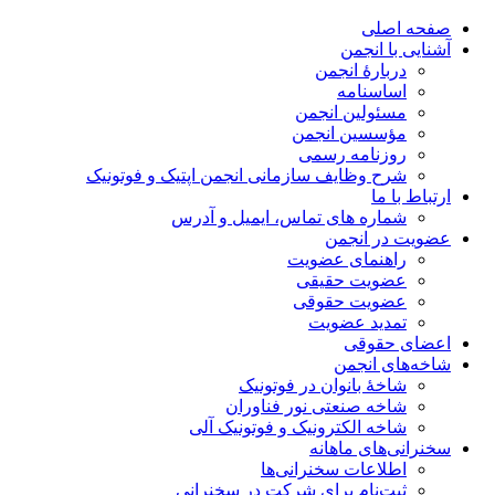
صفحه اصلی
آشنایی با انجمن
دربارۀ انجمن
اساسنامه
مسئولین انجمن
مؤسسین انجمن
روزنامه رسمی
شرح وظایف سازمانی انجمن اپتیک و فوتونیک
ارتباط با ما
شماره های تماس، ایمیل و آدرس
عضویت در انجمن
راهنمای عضویت
عضویت حقیقی
عضویت حقوقی
تمدید عضویت
اعضای حقوقی
شاخه‌های انجمن
شاخۀ بانوان در فوتونیک
شاخه صنعتی نور فناوران
شاخه‌ الکترونیک و فوتونیک آلی
سخنرانی‌های ماهانه
اطلاعات سخنرانی‌‌ها
ثبت‌نام برای شرکت در سخنرانی