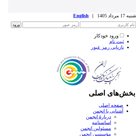
1 مرداد 1405
|
English
ورود خودکار
ثبت نام
بازیابی رمز عبور
خش‌های اصلی
صفحه اصلی
آشنایی با انجمن
دربارۀ انجمن
اساسنامه
مسئولین انجمن
مؤسسین انجمن