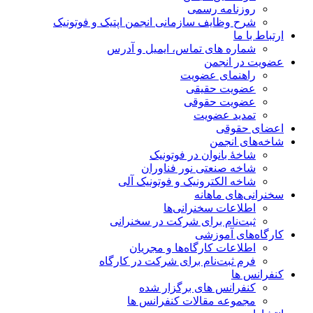
روزنامه رسمی
شرح وظایف سازمانی انجمن اپتیک و فوتونیک
ارتباط با ما
شماره های تماس، ایمیل و آدرس
عضویت در انجمن
راهنمای عضویت
عضویت حقیقی
عضویت حقوقی
تمدید عضویت
اعضای حقوقی
شاخه‌های انجمن
شاخۀ بانوان در فوتونیک
شاخه صنعتی نور فناوران
شاخه‌ الکترونیک و فوتونیک آلی
سخنرانی‌های ماهانه
اطلاعات سخنرانی‌‌ها
ثبت‌نام برای شرکت در سخنرانی
کارگاه‌های آموزشی
اطلاعات کارگاه‌ها و مجریان
فرم ثبت‌نام برای شرکت در کارگاه
کنفرانس ها
کنفرانس های برگزار شده
مجموعه مقالات کنفرانس ها