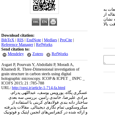
عات به
اله از
ه نشان
ت بالا
Download citation:
BibTeX
|
RIS
|
EndNote
|
Medlars
|
ProCite
|
Reference Manager
|
RefWorks
Send citation to:
Mendeley
Zotero
RefWorks
Asgari P, Pourvais Y, Abdollahi P, Moradi A,
Khamedi R. Three-Dimensional investigation of
grain structure in carbon steels using digital
holographic microscopy. ICOP & ICPET _ INPC _
ICOFS 2015; 21 :785-788
URL:
http://opsi.ir/article-1-714-fa.html
عسگری پگاه، پورویس یوسف، عبداللهی پدرام،
مرادی علیرضا، خامدی رامین. بررسی سه بعدی
ساختار دانه بندی فولادهای کربنی با استفاده از
میکروسکوپی تمام نگاری دیجیتالی. مقالات پذیرفته
و ارائه شده در کنفرانس‌های انجمن اپتیک و فوتونیک