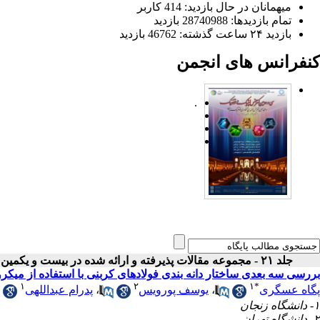
میهمانان در حال بازدید: 414 کاربر
تمام بازدید‌ها: 28740988 بازدید
بازدید ۲۴ ساعت گذشته: 46762 بازدید
کنفرانس های انجمن
.
جلد ۲۱ - مجموعه مقالات پذیرفته و ارائه شده در بیست و یکمین کنفرانس اپتیک و فوتونیک ایران
بررسی سه بعدی ساختار دانه بندی فولادهای کربنی با استفاده از میکر
۱
۲
۱
*
پگاه عسگری
،
یوسف پورویس
،
پدرام عبداللهی
۱- دانشگاه زنجان
۲- دانشگاه تهران