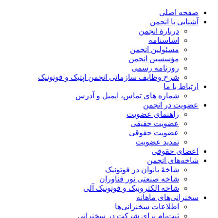
صفحه اصلی
آشنایی با انجمن
دربارۀ انجمن
اساسنامه
مسئولین انجمن
مؤسسین انجمن
روزنامه رسمی
شرح وظایف سازمانی انجمن اپتیک و فوتونیک
ارتباط با ما
شماره های تماس، ایمیل و آدرس
عضویت در انجمن
راهنمای عضویت
عضویت حقیقی
عضویت حقوقی
تمدید عضویت
اعضای حقوقی
شاخه‌های انجمن
شاخۀ بانوان در فوتونیک
شاخه صنعتی نور فناوران
شاخه‌ الکترونیک و فوتونیک آلی
سخنرانی‌های ماهانه
اطلاعات سخنرانی‌‌ها
ثبت‌نام برای شرکت در سخنرانی