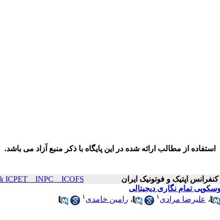
استفاده از مطالب ارائه شده در این پایگاه با ذکر منبع آزاد می باشد.
ICOP & ICPET _ INPC _ ICOFS سال۲۱ صفحا
وسکوپی تمام نگاری دیجیتالی
۱
۱
،
علیرضا مرادی
،
رامین خامدی