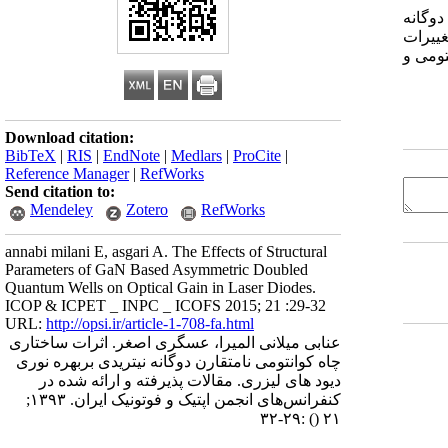
و‌گانه
غییرات
وانتومی و
Download citation:
BibTeX
|
RIS
|
EndNote
|
Medlars
|
ProCite
|
Reference Manager
|
RefWorks
Send citation to:
Mendeley
Zotero
RefWorks
annabi milani E, asgari A. The Effects of Structural
Parameters of GaN Based Asymmetric Doubled
Quantum Wells on Optical Gain in Laser Diodes.
ICOP & ICPET _ INPC _ ICOFS 2015; 21 :29-32
URL:
http://opsi.ir/article-1-708-fa.html
عنابی میلانی المیرا، عسگری اصغر. اثرات ساختاری
چاه کوانتومی نامتقارن دوگانه نیتریدی بربهره نوری
دیود های لیزری. مقالات پذیرفته و ارائه شده در
کنفرانس‌های انجمن اپتیک و فوتونیک ایران. ۱۳۹۳;
:۲۹-۳۲
()
۲۱