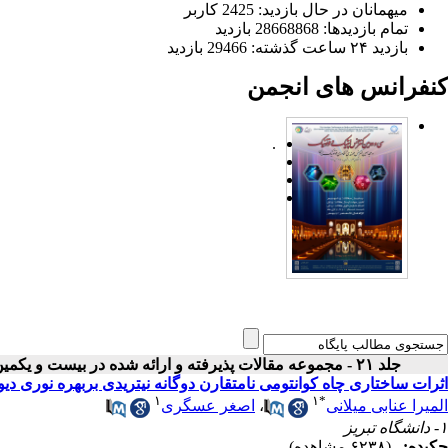
میهمانان در حال بازدید: 2425 کاربر
تمام بازدید‌ها: 28668868 بازدید
بازدید ۲۴ ساعت گذشته: 29466 بازدید
کنفرانس های انجمن
.
جلد ۲۱ - مجموعه مقالات پذیرفته و ارائه شده در بیست و یکمین کنفرانس اپتیک و فوتونیک ایران
اثرات ساختاری چاه کوانتومی نامتقارن دوگانه نیتریدی بربهره نوری دی
۱
۱
*
المیرا عنابی میلانی
،
اصغر عسگری
۱- دانشگاه تبریز
چکیده:
(۶۲۳۸ مشاهده)