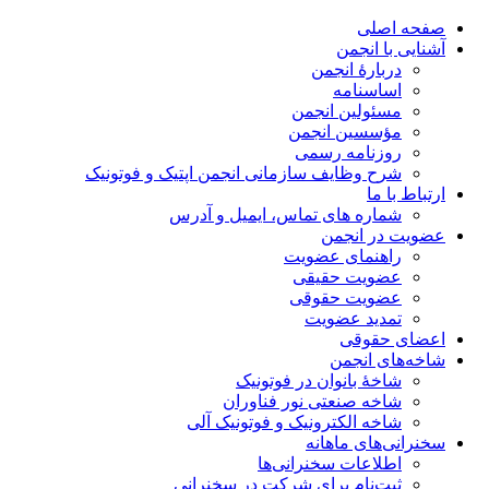
صفحه اصلی
آشنایی با انجمن
دربارۀ انجمن
اساسنامه
مسئولین انجمن
مؤسسین انجمن
روزنامه رسمی
شرح وظایف سازمانی انجمن اپتیک و فوتونیک
ارتباط با ما
شماره های تماس، ایمیل و آدرس
عضویت در انجمن
راهنمای عضویت
عضویت حقیقی
عضویت حقوقی
تمدید عضویت
اعضای حقوقی
شاخه‌های انجمن
شاخۀ بانوان در فوتونیک
شاخه صنعتی نور فناوران
شاخه‌ الکترونیک و فوتونیک آلی
سخنرانی‌های ماهانه
اطلاعات سخنرانی‌‌ها
ثبت‌نام برای شرکت در سخنرانی