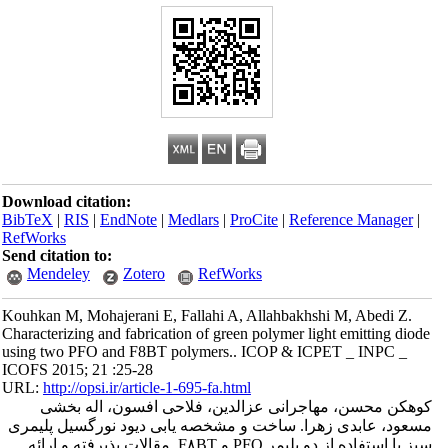
Download citation:
BibTeX
|
RIS
|
EndNote
|
Medlars
|
ProCite
|
Reference Manager
|
RefWorks
Send citation to:
Mendeley
Zotero
RefWorks
Kouhkan M, Mohajerani E, Fallahi A, Allahbakhshi M, Abedi Z.
Characterizing and fabrication of green polymer light emitting diode
using two PFO and F8BT polymers.. ICOP & ICPET _ INPC _
ICOFS 2015; 21 :25-28
URL:
http://opsi.ir/article-1-695-fa.html
کوهکن محسن، مهاجرانی عزالدین، فلاحی افسون، اله بخشی
مسعود، عابدی زهرا. ساخت و مشخصه یابی دیود نورگسیل پلیمری
سبز با استفاده از دو پلیمر PFO و F۸BT. مقالات پذیرفته و ارائه