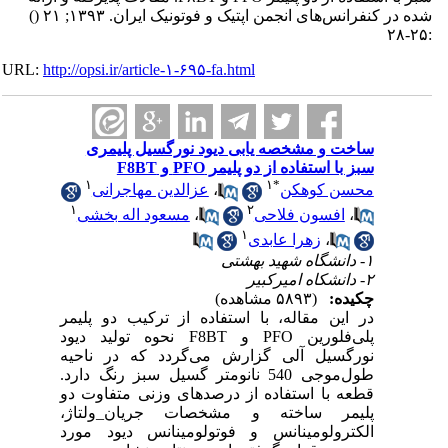
شده در کنفرانس‌های انجمن اپتیک و فوتونیک ایران. ۱۳۹۳; ۲۱
()
:۲۵-۲۸
URL:
http://opsi.ir/article-۱-۶۹۵-fa.html
ساخت و مشخصه یابی دیود نورگسیل پلیمری
سبز با استفاده از دو پلیمر PFO و F8BT
۱
۱
*
محسن کوهکن
،
عزالدین مهاجرانی
۱
۲
،
افسون فلاحی
،
مسعود اله بخشی
۱
،
زهرا عابدی
۱- دانشگاه شهید بهشتی
۲- دانشکاه امیرکبیر
چکیده:
(۵۸۹۳ مشاهده)
در این مقاله، با استفاده از ترکیب دو پلیمر
پلی‌فلورین PFO و F8BT نحوه تولید دیود
نورگسیل آلی گزارش می‌گردد که در ناحیه
طول‌موجی 540 نانومتر گسیل سبز رنگ دارد.
قطعه با استفاده از درصدهای وزنی متفاوت دو
پلیمر ساخته و مشخصات جریان_ولتاژ،
الکترولومینانس و فوتولومینانس دیود مورد