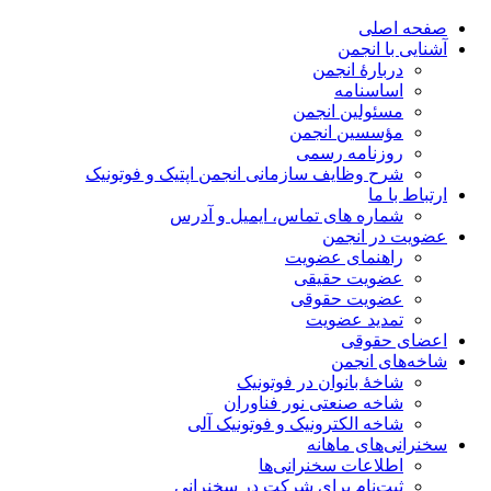
صفحه اصلی
آشنایی با انجمن
دربارۀ انجمن
اساسنامه
مسئولین انجمن
مؤسسین انجمن
روزنامه رسمی
شرح وظایف سازمانی انجمن اپتیک و فوتونیک
ارتباط با ما
شماره های تماس، ایمیل و آدرس
عضویت در انجمن
راهنمای عضویت
عضویت حقیقی
عضویت حقوقی
تمدید عضویت
اعضای حقوقی
شاخه‌های انجمن
شاخۀ بانوان در فوتونیک
شاخه صنعتی نور فناوران
شاخه‌ الکترونیک و فوتونیک آلی
سخنرانی‌های ماهانه
اطلاعات سخنرانی‌‌ها
ثبت‌نام برای شرکت در سخنرانی