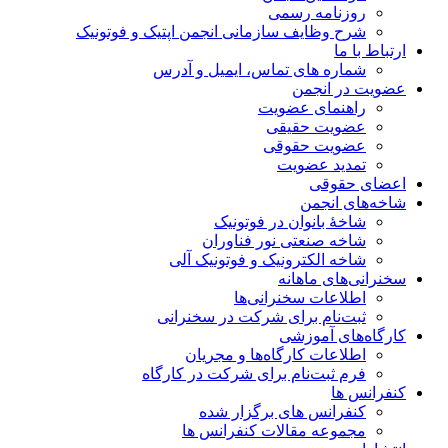
روزنامه رسمی
شرح وظایف سازمانی انجمن اپتیک و فوتونیک
ارتباط با ما
شماره های تماس، ایمیل و آدرس
عضویت در انجمن
راهنمای عضویت
عضویت حقیقی
عضویت حقوقی
تمدید عضویت
اعضای حقوقی
شاخه‌های انجمن
شاخۀ بانوان در فوتونیک
شاخه صنعتی نور فناوران
شاخه‌ الکترونیک و فوتونیک آلی
سخنرانی‌های ماهانه
اطلاعات سخنرانی‌‌ها
ثبت‌نام برای شرکت در سخنرانی
کارگاه‌های آموزشی
اطلاعات کارگاه‌ها و مجریان
فرم ثبت‌نام برای شرکت در کارگاه
کنفرانس ها
کنفرانس های برگزار شده
مجموعه مقالات کنفرانس ها