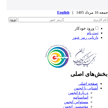
1 مرداد 1405
|
English
ورود خودکار
ثبت نام
بازیابی رمز عبور
خش‌های اصلی
صفحه اصلی
آشنایی با انجمن
دربارۀ انجمن
اساسنامه
مسئولین انجمن
مؤسسین انجمن