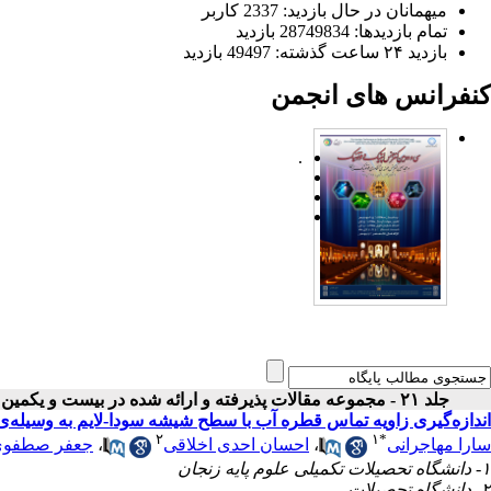
میهمانان در حال بازدید: 2337 کاربر
تمام بازدید‌ها: 28749834 بازدید
بازدید ۲۴ ساعت گذشته: 49497 بازدید
کنفرانس های انجمن
.
جلد ۲۱ - مجموعه مقالات پذیرفته و ارائه شده در بیست و یکمین کنفرانس اپتیک و فوتونیک ایران
اندازه‌گیری زاویه تماس قطره آب با سطح شیشه سودا-لایم به وسیله‌
۲
۱
*
سارا مهاجرانی
،
احسان احدی اخلاقی
،
جعفر صطفوی
۱- دانشگاه تحصیلات تکمیلی علوم پایه زنجان
۲- دانشگاه تحصیلات