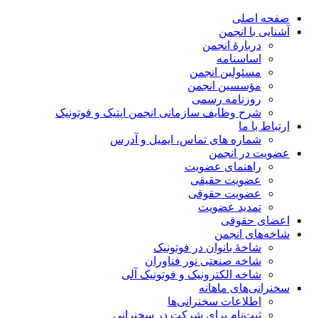
صفحه اصلی
آشنایی با انجمن
دربارۀ انجمن
اساسنامه
مسئولین انجمن
مؤسسین انجمن
روزنامه رسمی
شرح وظایف سازمانی انجمن اپتیک و فوتونیک
ارتباط با ما
شماره های تماس، ایمیل و آدرس
عضویت در انجمن
راهنمای عضویت
عضویت حقیقی
عضویت حقوقی
تمدید عضویت
اعضای حقوقی
شاخه‌های انجمن
شاخۀ بانوان در فوتونیک
شاخه صنعتی نور فناوران
شاخه‌ الکترونیک و فوتونیک آلی
سخنرانی‌های ماهانه
اطلاعات سخنرانی‌‌ها
ثبت‌نام برای شرکت در سخنرانی