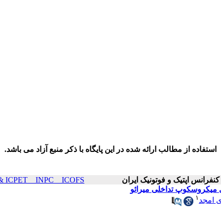
استفاده از مطالب ارائه شده در این پایگاه با ذکر منبع آزاد می باشد.
ICOP & ICPET _ INPC _ ICOFS سال۲۱ صفحا
ی میکروسکوپ تداخلی میرائو
۱
 امجد