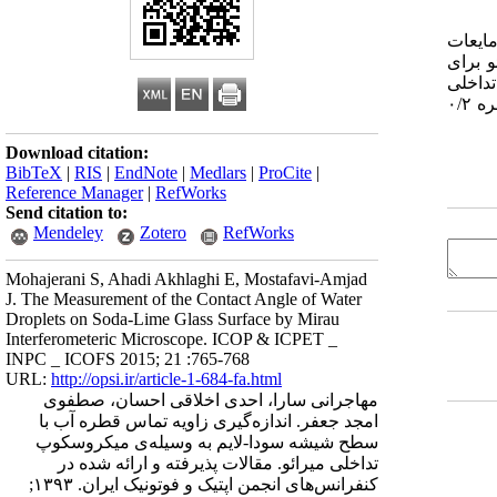
مایعات
و برای
ح تداخلی
باید بدون تغییر باشد. از این رو با استفاده از خنک‌سازی قطره، نرخ تبخیر آن به صفر رسانده شد. با توجه به نتایج آزمایش زاویه تماس یک قطره ۰/۲
Download citation:
BibTeX
|
RIS
|
EndNote
|
Medlars
|
ProCite
|
Reference Manager
|
RefWorks
Send citation to:
Mendeley
Zotero
RefWorks
Mohajerani S, Ahadi Akhlaghi E, Mostafavi-Amjad
J. The Measurement of the Contact Angle of Water
Droplets on Soda-Lime Glass Surface by Mirau
Interferometeric Microscope. ICOP & ICPET _
INPC _ ICOFS 2015; 21 :765-768
URL:
http://opsi.ir/article-1-684-fa.html
مهاجرانی سارا، احدی اخلاقی احسان، صطفوی
امجد جعفر. اندازه‌گیری زاویه تماس قطره آب با
سطح شیشه سودا-لایم به وسیله‌ی میکروسکوپ
تداخلی میرائو. مقالات پذیرفته و ارائه شده در
کنفرانس‌های انجمن اپتیک و فوتونیک ایران. ۱۳۹۳;