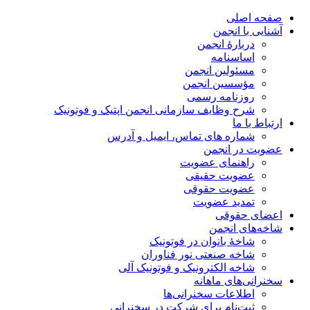
صفحه اصلی
آشنایی با انجمن
دربارۀ انجمن
اساسنامه
مسئولین انجمن
مؤسسین انجمن
روزنامه رسمی
شرح وظایف سازمانی انجمن اپتیک و فوتونیک
ارتباط با ما
شماره های تماس، ایمیل و آدرس
عضویت در انجمن
راهنمای عضویت
عضویت حقیقی
عضویت حقوقی
تمدید عضویت
اعضای حقوقی
شاخه‌های انجمن
شاخۀ بانوان در فوتونیک
شاخه صنعتی نور فناوران
شاخه‌ الکترونیک و فوتونیک آلی
سخنرانی‌های ماهانه
اطلاعات سخنرانی‌‌ها
ثبت‌نام برای شرکت در سخنرانی