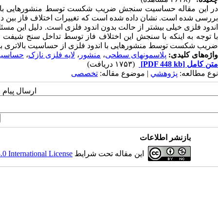
در این مقاله حساسیت سنجش ضریب شکست توسط منشورهایی با اند
اندود فلزی خیلی بیشتر از حالت بدون اندود فلزی است. دلیل این م
با توجه به اینکه با سنجش این اختلاف فاز توسط تداخل سنج شیف
ضریب شکست توسط منشورهایی با اندود فلزی از حساسیت بالاتری برخ
واژه‌های کلیدی:
پلاسمونهای سطحی
،
منشور
،
لایه فلزی نازک
،
حساسی
متن کامل
[PDF 448 kb]
(۱۷۵۳ دریافت)
نوع مطالعه:
پژوهشي
| موضوع مقاله:
تخصصی
ارسال پیام 
بازنشر اطلاعات
این مقاله تحت شرایط
 International License