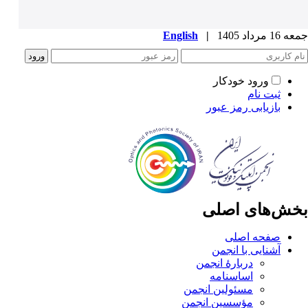
جمعه 16 مرداد 1405
|
English
ورود خودکار
ثبت نام
بازیابی رمز عبور
بخش‌های اصلی
صفحه اصلی
آشنایی با انجمن
دربارۀ انجمن
اساسنامه
مسئولین انجمن
مؤسسین انجمن