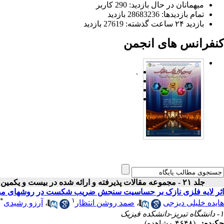
میهمانان در حال بازدید: 290 کاربر
تمام بازدید‌ها: 28683236 بازدید
بازدید ۲۴ ساعت گذشته: 27619 بازدید
کنفرانس های انجمن
.
جلد ۲۱ - مجموعه مقالات پذیرفته و ارائه شده در بیست و یکمین کنفرانس اپتیک و فوتونیک ایران
اثر لایه فلزی نازک بر حساسیت سنجش ضریب شکست در روشهای مبتنی
*
۱
هایده خلیلی دیزجی
،
صمد روشن انتظار
،
آرزو رشیدی
۱- دانشگاه تبریز-دانشکده فیزیک
چکیده:
(۴۶۴۸ مشاهده)