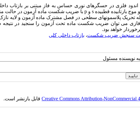
ود فلزی در حسگرهای نوری حساس به فاز مبتنی بر بازتاب داخل
بررسی شده است. نشان داده شده است که تغییرات اختلاف فاز بین دو موج بازتابیده قطبیده s و p با ضریب شکست ماده آزمو
سئله تحریک پلاسمونهای سطحی در فصل مشترک ماده آزمون و لایه ناز
ت فازی می توان ضریب شکست ماده تحت آزمون را سنجید در نتیجه
وردار خواهد بود.
ت سنجش ضریب شکست
،
بازتاب داخلی کلی
به نویسنده مسئول
Creative Commons Attribution-NonCommercial 4.0
قابل بازنشر است.