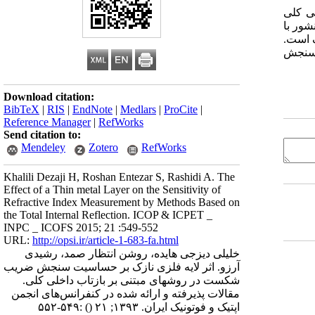
ی کلی
ن در حالت منشور با
ک است.
 سنجش
Download citation:
BibTeX
|
RIS
|
EndNote
|
Medlars
|
ProCite
|
Reference Manager
|
RefWorks
Send citation to:
Mendeley
Zotero
RefWorks
Khalili Dezaji H, Roshan Entezar S, Rashidi A. The
Effect of a Thin metal Layer on the Sensitivity of
Refractive Index Measurement by Methods Based on
the Total Internal Reflection. ICOP & ICPET _
INPC _ ICOFS 2015; 21 :549-552
URL:
http://opsi.ir/article-1-683-fa.html
خلیلی دیزجی هایده، روشن انتظار صمد، رشیدی
آرزو. اثر لایه فلزی نازک بر حساسیت سنجش ضریب
شکست در روشهای مبتنی بر بازتاب داخلی کلی.
مقالات پذیرفته و ارائه شده در کنفرانس‌های انجمن
اپتیک و فوتونیک ایران. ۱۳۹۳; ۲۱
()
:۵۴۹-۵۵۲