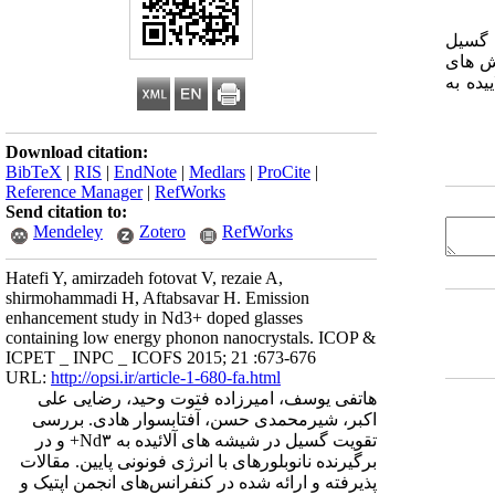
جهت تقویت گسیل
وش های
یده به
Download citation:
BibTeX
|
RIS
|
EndNote
|
Medlars
|
ProCite
|
Reference Manager
|
RefWorks
Send citation to:
Mendeley
Zotero
RefWorks
Hatefi Y, amirzadeh fotovat V, rezaie A,
shirmohammadi H, Aftabsavar H. Emission
enhancement study in Nd3+ doped glasses
containing low energy phonon nanocrystals. ICOP &
ICPET _ INPC _ ICOFS 2015; 21 :673-676
URL:
http://opsi.ir/article-1-680-fa.html
هاتفی یوسف، امیرزاده فتوت وحید، رضایی علی
اکبر، شیرمحمدی حسن، آفتابسوار هادی. بررسی
تقویت گسیل در شیشه های آلائیده به Nd۳+ و در
برگیرنده نانوبلورهای با انرژی فونونی پایین. مقالات
پذیرفته و ارائه شده در کنفرانس‌های انجمن اپتیک و