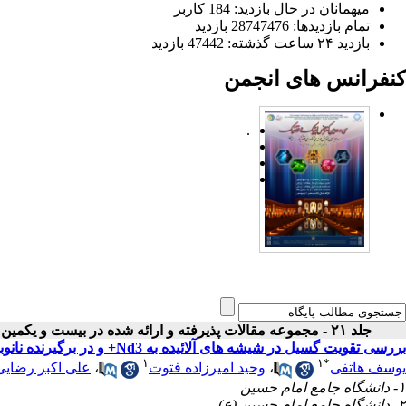
میهمانان در حال بازدید: 184 کاربر
تمام بازدید‌ها: 28747476 بازدید
بازدید ۲۴ ساعت گذشته: 47442 بازدید
کنفرانس های انجمن
.
جلد ۲۱ - مجموعه مقالات پذیرفته و ارائه شده در بیست و یکمین کنفرانس اپتیک و فوتونیک ایران
بررسی تقویت گسیل در شیشه های آلائیده به Nd3+ و در برگیرنده نانوبلورهای با انرژی فونونی پایین
۱
۱
*
یوسف هاتفی
،
وحید امیرزاده فتوت
،
علی اکبر رضایی
۱- دانشگاه جامع امام حسین
۲- دانشگاه جامع امام حسین (ع)