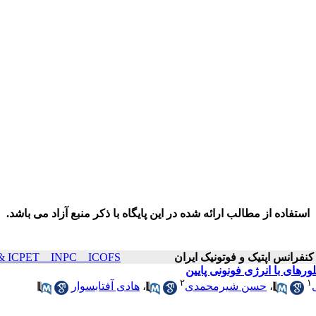
استفاده از مطالب ارائه شده در این پایگاه با ذکر منبع آزاد می باشد.
ICOP & ICPET _ INPC _ ICOFS سال۲۱ صفحا
۲
۱
،
حسن شیرمحمدی
،
هادی آفتابسوار