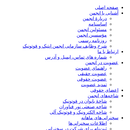
صفحه اصلی
آشنایی با انجمن
دربارۀ انجمن
اساسنامه
مسئولین انجمن
مؤسسین انجمن
روزنامه رسمی
شرح وظایف سازمانی انجمن اپتیک و فوتونیک
ارتباط با ما
شماره های تماس، ایمیل و آدرس
عضویت در انجمن
راهنمای عضویت
عضویت حقیقی
عضویت حقوقی
تمدید عضویت
اعضای حقوقی
شاخه‌های انجمن
شاخۀ بانوان در فوتونیک
شاخه صنعتی نور فناوران
شاخه‌ الکترونیک و فوتونیک آلی
سخنرانی‌های ماهانه
اطلاعات سخنرانی‌‌ها
ثبت‌نام برای شرکت در سخنرانی