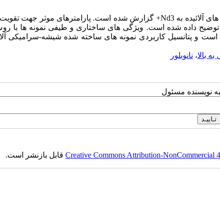
در این مقاله روش ساخت انواع جدیدی از شیشه ها و شیشه سرامیک های آلائیده به Nd3+ گزارش شده است. پارامترهای موثر 
و توضیح داده شده است. ویژگی های ساختاری و طیفی نمونه ها با ر
ته است و پتانسیل کاربردی نمونه های ساخته شده شیشه-سرامیکی آلای
به بالا
،
نانوبلور
به نویسنده مسئول
Creative Commons Attribution-NonCommercial 4.0
قابل بازنشر است.