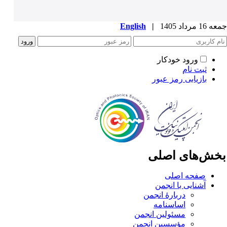
1 مرداد 1405
|
English
ورود خودکار
ثبت نام
بازیابی رمز عبور
خش‌های اصلی
صفحه اصلی
آشنایی با انجمن
دربارۀ انجمن
اساسنامه
مسئولین انجمن
مؤسسین انجمن