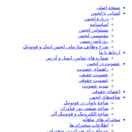
صفحه اصلی
آشنایی با انجمن
دربارۀ انجمن
اساسنامه
مسئولین انجمن
مؤسسین انجمن
روزنامه رسمی
شرح وظایف سازمانی انجمن اپتیک و فوتونیک
ارتباط با ما
شماره های تماس، ایمیل و آدرس
عضویت در انجمن
راهنمای عضویت
عضویت حقیقی
عضویت حقوقی
تمدید عضویت
اعضای حقوقی
شاخه‌های انجمن
شاخۀ بانوان در فوتونیک
شاخه صنعتی نور فناوران
شاخه‌ الکترونیک و فوتونیک آلی
سخنرانی‌های ماهانه
اطلاعات سخنرانی‌‌ها
ثبت‌نام برای شرکت در سخنرانی