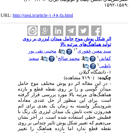
:۱۵۸۹-۱۵۹۲
URL:
http://opsi.ir/article-۱-۶۸-fa.html
اثر شکل پوش موج حامل میدان لیزری بر روی
تولید هماهنگ‌های مرتبه بالا
۱
*
سید معین غفوری
،
مجتبی تقی پور
۱
۱
کفاش
،
محمد صالح
،
سعید
۱
باطبی
۱- دانشگاه گیلان
چکیده:
(۷۱۹۰ مشاهده)
- در این مقاله اثر دو پوش مختلف موج حامل
میدان گوسی و را بر روی نقطه قطع و بازده
هماهنگ‌های مرتبه بالا مورد بررسی قرار گرفته
است .برای این منظور از حل عددی معادله
شرودینگر وابسته به زمان یک بعدی برای اتم
هیدروژن تحت تابش یک میدان لیزری تک رنگ با
قطبش خطی استفاده شده است. در آخر نشان
می‌دهیم که تغییر شکل پوش تاثیر چندانی بر روی
نقطه قطع ندارد اما بازده هماهنگ را تغییر