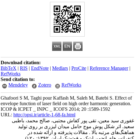
Download citation:
BibTeX
|
RIS
|
EndNote
|
Medlars
|
ProCite
|
Reference Manager
|
RefWorks
Send citation to:
Mendeley
Zotero
RefWorks
Ghafoori S M, Taghi pour Kaffash M, Saleh M, Batebi S. Effect of
envelope function of laser field on high order harmonic generation.
ICOP & ICPET _ INPC _ ICOFS 2014; 20 :1589-1592
URL:
http://opsi.ir/article-1-68-fa.html
غفوری سید معین، تقی پور کفاش مجتبی، صالح محمد، باطبی
سعید. اثر شکل پوش موج حامل میدان لیزری بر روی تولید
هماهنگ‌های مرتبه بالا . مقالات پذیرفته و ارائه شده در
کنفرانس‌های انجمن اپتیک و فوتونیک ایران. ۱۳۹۲; ۲۰
()