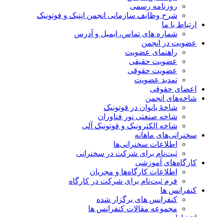
روزنامه رسمی
شرح وظایف سازمانی انجمن اپتیک و فوتونیک
ارتباط با ما
شماره های تماس، ایمیل و آدرس
عضویت در انجمن
راهنمای عضویت
عضویت حقیقی
عضویت حقوقی
تمدید عضویت
اعضای حقوقی
شاخه‌های انجمن
شاخۀ بانوان در فوتونیک
شاخه صنعتی نور فناوران
شاخه‌ الکترونیک و فوتونیک آلی
سخنرانی‌های ماهانه
اطلاعات سخنرانی‌‌ها
ثبت‌نام برای شرکت در سخنرانی
کارگاه‌های آموزشی
اطلاعات کارگاه‌ها و مجریان
فرم ثبت‌نام برای شرکت در کارگاه
کنفرانس ها
کنفرانس های برگزار شده
مجموعه مقالات کنفرانس ها