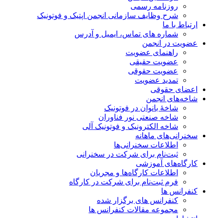
روزنامه رسمی
شرح وظایف سازمانی انجمن اپتیک و فوتونیک
ارتباط با ما
شماره های تماس، ایمیل و آدرس
عضویت در انجمن
راهنمای عضویت
عضویت حقیقی
عضویت حقوقی
تمدید عضویت
اعضای حقوقی
شاخه‌های انجمن
شاخۀ بانوان در فوتونیک
شاخه صنعتی نور فناوران
شاخه‌ الکترونیک و فوتونیک آلی
سخنرانی‌های ماهانه
اطلاعات سخنرانی‌‌ها
ثبت‌نام برای شرکت در سخنرانی
کارگاه‌های آموزشی
اطلاعات کارگاه‌ها و مجریان
فرم ثبت‌نام برای شرکت در کارگاه
کنفرانس ها
کنفرانس های برگزار شده
مجموعه مقالات کنفرانس ها