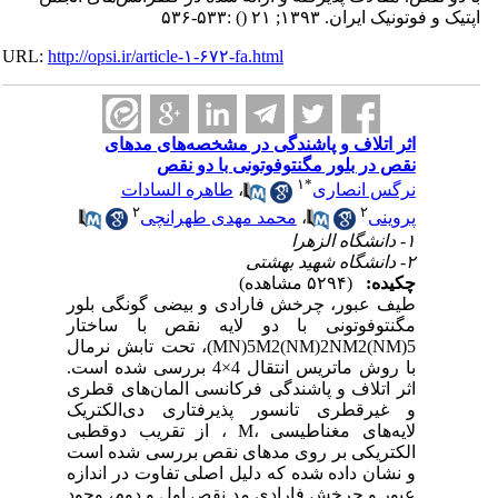
اپتیک و فوتونیک ایران. ۱۳۹۳; ۲۱
()
:۵۳۳-۵۳۶
URL:
http://opsi.ir/article-۱-۶۷۲-fa.html
اثر اتلاف و پاشندگی در مشخصه‌های مدهای
نقص در بلور مگنتوفوتونی با دو نقص
۱
*
نرگس انصاری
،
طاهره السادات
۲
۲
پروینی
،
محمد مهدی طهرانچی
۱- دانشگاه الزهرا
۲- دانشگاه شهید بهشتی
چکیده:
(۵۲۹۴ مشاهده)
طیف عبور، چرخش فارادی و بیضی گونگی بلور
مگنتوفوتونی با دو لایه نقص با ساختار
MN)5M2(NM)2NM2(NM)5)، تحت تابش نرمال
با روش ماتریس انتقال 4×4 بررسی شده است.
اثر اتلاف و پاشندگی فرکانسی المان‌های قطری
و غیرقطری تانسور پذیرفتاری دی‌الکتریک
لایه‌های مغناطیسی ،M ، از تقریب دوقطبی
الکتریکی بر روی مدهای نقص بررسی شده است
و نشان داده شده که دلیل اصلی تفاوت در اندازه
عبور و چرخش فارادی مد نقص اول و دوم، وجود