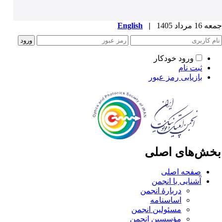
1 مرداد 1405
|
English
ورود خودکار
ثبت نام
بازیابی رمز عبور
خش‌های اصلی
صفحه اصلی
آشنایی با انجمن
دربارۀ انجمن
اساسنامه
مسئولین انجمن
مؤسسین انجمن