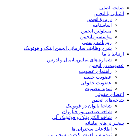
صفحه اصلی
آشنایی با انجمن
دربارۀ انجمن
اساسنامه
مسئولین انجمن
مؤسسین انجمن
روزنامه رسمی
شرح وظایف سازمانی انجمن اپتیک و فوتونیک
ارتباط با ما
شماره های تماس، ایمیل و آدرس
عضویت در انجمن
راهنمای عضویت
عضویت حقیقی
عضویت حقوقی
تمدید عضویت
اعضای حقوقی
شاخه‌های انجمن
شاخۀ بانوان در فوتونیک
شاخه صنعتی نور فناوران
شاخه‌ الکترونیک و فوتونیک آلی
سخنرانی‌های ماهانه
اطلاعات سخنرانی‌‌ها
ثبت‌نام برای شرکت در سخنرانی