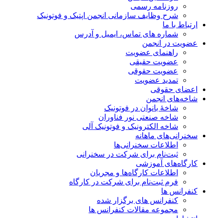
روزنامه رسمی
شرح وظایف سازمانی انجمن اپتیک و فوتونیک
ارتباط با ما
شماره های تماس، ایمیل و آدرس
عضویت در انجمن
راهنمای عضویت
عضویت حقیقی
عضویت حقوقی
تمدید عضویت
اعضای حقوقی
شاخه‌های انجمن
شاخۀ بانوان در فوتونیک
شاخه صنعتی نور فناوران
شاخه‌ الکترونیک و فوتونیک آلی
سخنرانی‌های ماهانه
اطلاعات سخنرانی‌‌ها
ثبت‌نام برای شرکت در سخنرانی
کارگاه‌های آموزشی
اطلاعات کارگاه‌ها و مجریان
فرم ثبت‌نام برای شرکت در کارگاه
کنفرانس ها
کنفرانس های برگزار شده
مجموعه مقالات کنفرانس ها