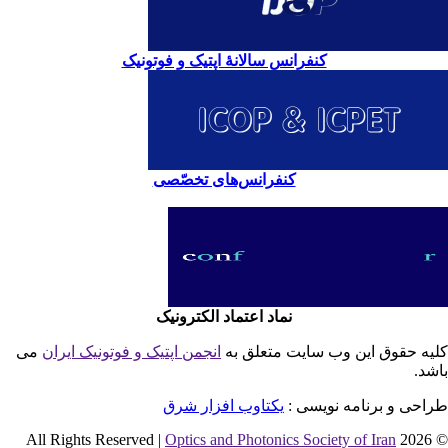
کنفرانس سالانۀ اپتیک و فوتونیک
کنفرانس‌های تخصّصی
نماد اعتماد الکترونیک
یه حقوق این وب سایت متعلق به
انجمن اپتیک و فوتونیک ایران
می
شد.
احی و برنامه نویسی :
یکتاوب افزار شرق
Optics and Photonics Society of Iran
© 2026 