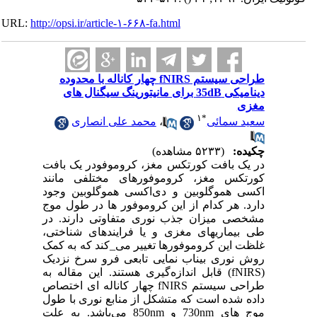
URL:
http://opsi.ir/article-۱-۶۶۸-fa.html
طراحی سیستم fNIRS چهار کاناله با محدوده
دینامیکی 35dB برای مانیتورینگ سیگنال های
مغزی
۱
*
سعید سمائی
،
محمد علی انصاری
چکیده:
(۵۲۳۳ مشاهده)
در یک بافت کورتکس مغز، کروموفودر یک بافت
کورتکس مغز، کروموفورهای مختلفی مانند
اکسی هموگلوبین و دی‌اکسی هموگلوبین وجود
دارد. هر کدام از این کروموفور ها در طول موج
مشخصی میزان جذب نوری متفاوتی دارند. در
طی بیماریهای مغزی و یا فرایندهای شناختی،
غلظت این کروموفورها تغییر می_کند که به کمک
روش نوری بیناب‌ نمایی تابعی فرو سرخ نزدیک
(fNIRS) قابل اندازه‌گیری هستند. این مقاله به
طراحی سیستم fNIRS چهار کاناله ای اختصاص
داده شده است که متشکل از منابع نوری با طول
موج های 730nm و 850nm می‌باشد. به علت