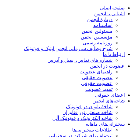
صفحه اصلی
آشنایی با انجمن
دربارۀ انجمن
اساسنامه
مسئولین انجمن
مؤسسین انجمن
روزنامه رسمی
شرح وظایف سازمانی انجمن اپتیک و فوتونیک
ارتباط با ما
شماره های تماس، ایمیل و آدرس
عضویت در انجمن
راهنمای عضویت
عضویت حقیقی
عضویت حقوقی
تمدید عضویت
اعضای حقوقی
شاخه‌های انجمن
شاخۀ بانوان در فوتونیک
شاخه صنعتی نور فناوران
شاخه‌ الکترونیک و فوتونیک آلی
سخنرانی‌های ماهانه
اطلاعات سخنرانی‌‌ها
ثبت‌نام برای شرکت در سخنرانی