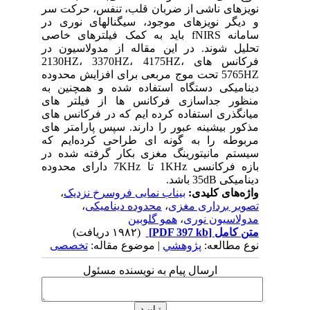
نویزهای ناشی از ضربان قلب، تنفس، حرکت سر
و دیگر نویزهای موجود، سیگنالهای نوری در
سامانه fNIRS باید به کمک فیلترهای خاصی
تحلیل شوند. در این مقاله از مدولاسیون در
فرکانس های 2130HZ، 3370HZ، 4175HZ،
5765HZ تحت موج مربعی برای افزایش محدوده
دینامیکی دستگاه استفاده شده و همچنین به
منظور جداسازی فرکانس ها از فیلتر های
میانگذری استفاده کرده ایم که در فرکانس های
مذکور بیشینه عبور را دارند. سپس پارامتر های
مربوطه را به گونه ای طراحی کرده‌ایم که
سیستم مانیتورینگ مغزی بکار گرفته شده در
بازه فرکانسی 1KHz تا 7KHz دارای محدوده
دینامیکی 35dB باشد.
واژه‌های کلیدی:
بیناب نمایی فروسرخ نزدیک
،
تصویر برداری مغزی
،
محدوده دینامیکی
،
مدولاسیون نوری
،
همو گلوبین
متن کامل
[PDF 397 kb]
(۱۹۸۲ دریافت)
نوع مطالعه:
پژوهشي
| موضوع مقاله:
تخصصی
ارسال پیام به نویسنده مسئول