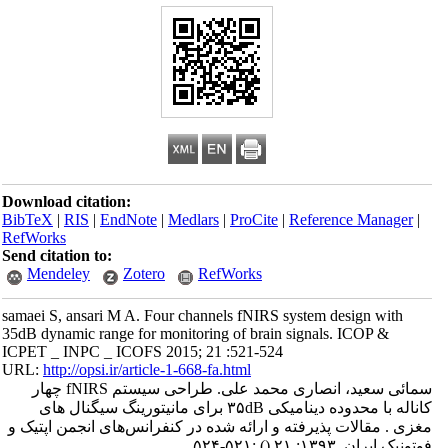
Download citation:
BibTeX
|
RIS
|
EndNote
|
Medlars
|
ProCite
|
Reference Manager
|
RefWorks
Send citation to:
Mendeley
Zotero
RefWorks
samaei S, ansari M A. Four channels fNIRS system design with
35dB dynamic range for monitoring of brain signals. ICOP &
ICPET _ INPC _ ICOFS 2015; 21 :521-524
URL:
http://opsi.ir/article-1-668-fa.html
سمائی سعید، انصاری محمد علی. طراحی سیستم fNIRS چهار
کاناله با محدوده دینامیکی ۳۵dB برای مانیتورینگ سیگنال های
مغزی . مقالات پذیرفته و ارائه شده در کنفرانس‌های انجمن اپتیک و
فوتونیک ایران. ۱۳۹۳; ۲۱
()
:۵۲۱-۵۲۴