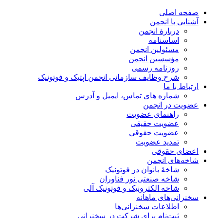
صفحه اصلی
آشنایی با انجمن
دربارۀ انجمن
اساسنامه
مسئولین انجمن
مؤسسین انجمن
روزنامه رسمی
شرح وظایف سازمانی انجمن اپتیک و فوتونیک
ارتباط با ما
شماره های تماس، ایمیل و آدرس
عضویت در انجمن
راهنمای عضویت
عضویت حقیقی
عضویت حقوقی
تمدید عضویت
اعضای حقوقی
شاخه‌های انجمن
شاخۀ بانوان در فوتونیک
شاخه صنعتی نور فناوران
شاخه‌ الکترونیک و فوتونیک آلی
سخنرانی‌های ماهانه
اطلاعات سخنرانی‌‌ها
ثبت‌نام برای شرکت در سخنرانی