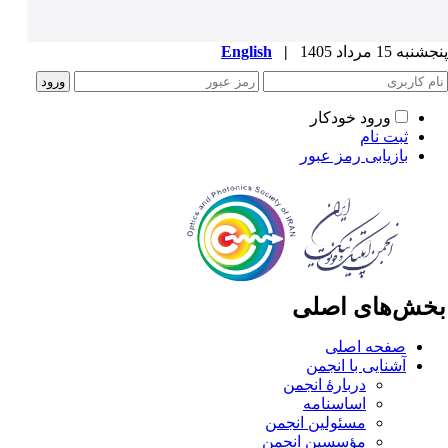
به 15 مرداد 1405
|
English
ورود خودکار
ثبت نام
بازیابی رمز عبور
خش‌های اصلی
صفحه اصلی
آشنایی با انجمن
دربارۀ انجمن
اساسنامه
مسئولین انجمن
مؤسسین انجمن