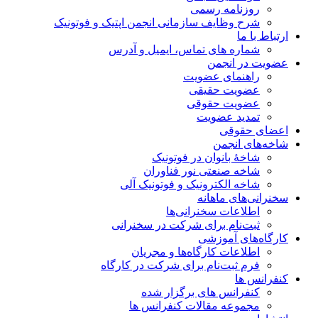
روزنامه رسمی
شرح وظایف سازمانی انجمن اپتیک و فوتونیک
ارتباط با ما
شماره های تماس، ایمیل و آدرس
عضویت در انجمن
راهنمای عضویت
عضویت حقیقی
عضویت حقوقی
تمدید عضویت
اعضای حقوقی
شاخه‌های انجمن
شاخۀ بانوان در فوتونیک
شاخه صنعتی نور فناوران
شاخه‌ الکترونیک و فوتونیک آلی
سخنرانی‌های ماهانه
اطلاعات سخنرانی‌‌ها
ثبت‌نام برای شرکت در سخنرانی
کارگاه‌های آموزشی
اطلاعات کارگاه‌ها و مجریان
فرم ثبت‌نام برای شرکت در کارگاه
کنفرانس ها
کنفرانس های برگزار شده
مجموعه مقالات کنفرانس ها