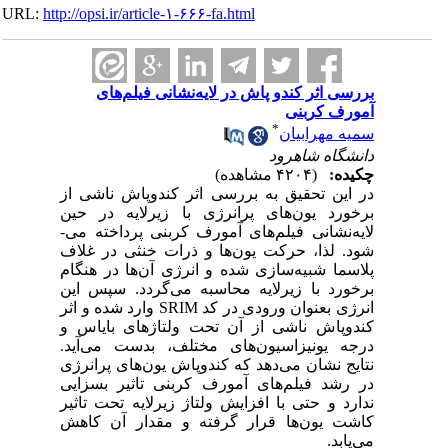
URL:
http://opsi.ir/article-۱-۶۶۶-fa.html
بررسی اثر کندو پاش در لایه‌نشانی فیلم‌های
آمورف کربنی
*
سمیه مهرابیان
دانشگاه شاهرود
چکیده:
(۴۲۰۴ مشاهده)
در این تحقیق به بررسی اثر کندوپاش ناشی از
برخورد یون‌های پرانرژی با زیرلایه در حین
لایه‌نشانی فیلم‌های آمورف کربنی پرداخته می-
شود. لذا، حرکت یون‌ها و ذرات خنثی در غلاف
پلاسما شبیه‌سازی شده و انرژی آن‌ها در هنگام
برخورد با زیرلایه محاسبه می‌گردد. سپس این
انرژی بعنوان ورودی در کد SRIM وارد شده و اثر
کندوپاش ناشی از آن تحت ولتاژهای بایاس و
درجه یونیزاسیون‌های مختلف، بدست می‌آید.
نتایج نشان می‌دهد که کندوپاش یون‌های پرانرژی
در رشد فیلم‌های آمورف کربنی تاثیر بسزایی
ندارد و حتی با افزایش ولتاژ زیرلایه تحت تاثیر
کاشت یون‌ها قرار گرفته و مقدار آن کاهش
می‌یابد.