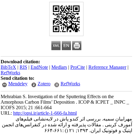
Download citation:
BibTeX
|
RIS
|
EndNote
|
Medlars
|
ProCite
|
Reference Manager
|
RefWorks
Send citation to:
Mendeley
Zotero
RefWorks
Mehrabian S. Investigation of the Sputtering Effects on the
Amorphous Carbon Films’ Deposition . ICOP & ICPET _ INPC _
ICOFS 2015; 21 :661-664
URL:
http://opsi.ir/article-1-666-fa.html
مهرابیان سمیه. بررسی اثر کندو پاش در لایه‌نشانی فیلم‌های
آمورف کربنی . مقالات پذیرفته و ارائه شده در کنفرانس‌های انجمن
اپتیک و فوتونیک ایران. ۱۳۹۳; ۲۱
()
:۶۶۱-۶۶۴