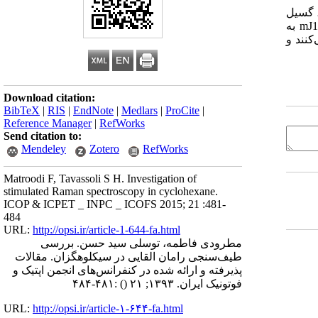
ریکه هارمونیک دوم لیزر Nd:YAG درون نمونه، گسیل
پراکندگی رامان القایی حاصل شده با استفاده از یک طیف‌سنج اشل و آشکارساز ICCD، ثبت شد. افزایش انرژی باریکه لیزر از mJ2.6 تا mJ16 به
کنند و
Download citation:
BibTeX
|
RIS
|
EndNote
|
Medlars
|
ProCite
|
Reference Manager
|
RefWorks
Send citation to:
Mendeley
Zotero
RefWorks
Matroodi F, Tavassoli S H. Investigation of
stimulated Raman spectroscopy in cyclohexane.
ICOP & ICPET _ INPC _ ICOFS 2015; 21 :481-
484
URL:
http://opsi.ir/article-1-644-fa.html
مطرودی فاطمه، توسلی سید حسن. بررسی
طیف‌سنجی رامان القایی در سیکلوهگزان. مقالات
پذیرفته و ارائه شده در کنفرانس‌های انجمن اپتیک و
فوتونیک ایران. ۱۳۹۳; ۲۱
()
:۴۸۱-۴۸۴
URL:
http://opsi.ir/article-۱-۶۴۴-fa.html