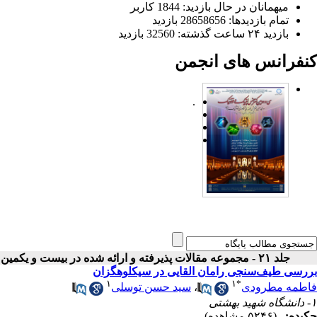
میهمانان در حال بازدید: 1844 کاربر
تمام بازدید‌ها: 28658656 بازدید
بازدید ۲۴ ساعت گذشته: 32560 بازدید
کنفرانس های انجمن
.
جلد ۲۱ - مجموعه مقالات پذیرفته و ارائه شده در بیست و یکمین کنفرانس اپتیک و فوتونیک ایران
بررسی طیف‌سنجی رامان القایی در سیکلوهگزان
۱
۱
*
فاطمه مطرودی
،
سید حسن توسلی
۱- دانشگاه شهید بهشتی
چکیده:
(۵۲۴۶ مشاهده)