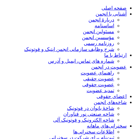
صفحه اصلی
آشنایی با انجمن
دربارۀ انجمن
اساسنامه
مسئولین انجمن
مؤسسین انجمن
روزنامه رسمی
شرح وظایف سازمانی انجمن اپتیک و فوتونیک
ارتباط با ما
شماره های تماس، ایمیل و آدرس
عضویت در انجمن
راهنمای عضویت
عضویت حقیقی
عضویت حقوقی
تمدید عضویت
اعضای حقوقی
شاخه‌های انجمن
شاخۀ بانوان در فوتونیک
شاخه صنعتی نور فناوران
شاخه‌ الکترونیک و فوتونیک آلی
سخنرانی‌های ماهانه
اطلاعات سخنرانی‌‌ها
ثبت‌نام برای شرکت در سخنرانی