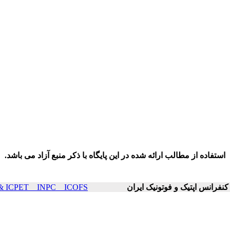
استفاده از مطالب ارائه شده در این پایگاه با ذکر منبع آزاد می باشد.
ICOP & ICPET _ INPC _ ICOFS سال۲۱ صفحا