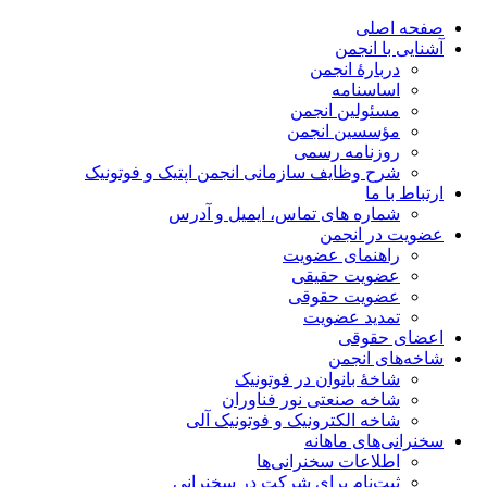
صفحه اصلی
آشنایی با انجمن
دربارۀ انجمن
اساسنامه
مسئولین انجمن
مؤسسین انجمن
روزنامه رسمی
شرح وظایف سازمانی انجمن اپتیک و فوتونیک
ارتباط با ما
شماره های تماس، ایمیل و آدرس
عضویت در انجمن
راهنمای عضویت
عضویت حقیقی
عضویت حقوقی
تمدید عضویت
اعضای حقوقی
شاخه‌های انجمن
شاخۀ بانوان در فوتونیک
شاخه صنعتی نور فناوران
شاخه‌ الکترونیک و فوتونیک آلی
سخنرانی‌های ماهانه
اطلاعات سخنرانی‌‌ها
ثبت‌نام برای شرکت در سخنرانی