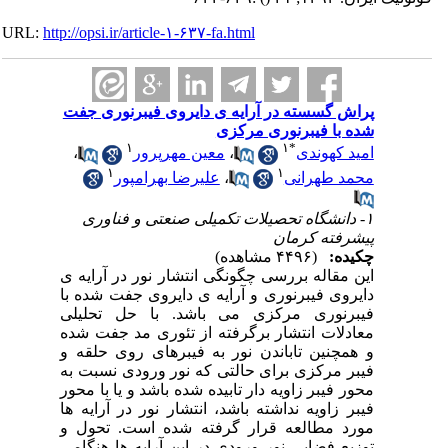
URL:
http://opsi.ir/article-۱-۶۳۷-fa.html
پراش گسسته در آرایه ی دایروی فیبرنوری جفت
شده با فیبرنوری مرکزی
۱
۱
*
امید کهوندی
،
معین مهرپرور
،
۱
۱
محمد طهرانی
،
علیرضا بهرامپور
۱- دانشگاه تحصیلات تکمیلی صنعتی و فناوری
پیشرفته کرمان
چکیده:
(۴۴۹۶ مشاهده)
این مقاله بررسی چگونگی انتشار نور در آرایه ی
دایروی فیبرنوری و آرایه ی دایروی جفت شده با
فیبرنوری مرکزی می باشد. با حل تحلیلی
معادلات انتشار برگرفته از تئوری مد جفت شده
و همچنین تاباندن نور به فیبرهای روی حلقه و
فیبر مرکزی برای حالتی که نور ورودی نسبت به
محور فیبر زاویه دار تابیده شده باشد و یا با محور
فیبر زاویه نداشته باشد، انتشار نور در آرایه ها
مورد مطالعه قرار گرفته شده است. تحول و
توزیع فضایی نور ورودی در این آرایه ها هنگامی