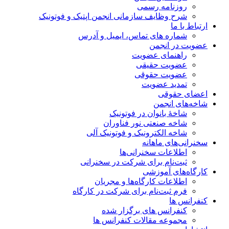
روزنامه رسمی
شرح وظایف سازمانی انجمن اپتیک و فوتونیک
ارتباط با ما
شماره های تماس، ایمیل و آدرس
عضویت در انجمن
راهنمای عضویت
عضویت حقیقی
عضویت حقوقی
تمدید عضویت
اعضای حقوقی
شاخه‌های انجمن
شاخۀ بانوان در فوتونیک
شاخه صنعتی نور فناوران
شاخه‌ الکترونیک و فوتونیک آلی
سخنرانی‌های ماهانه
اطلاعات سخنرانی‌‌ها
ثبت‌نام برای شرکت در سخنرانی
کارگاه‌های آموزشی
اطلاعات کارگاه‌ها و مجریان
فرم ثبت‌نام برای شرکت در کارگاه
کنفرانس ها
کنفرانس های برگزار شده
مجموعه مقالات کنفرانس ها