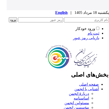
ه 18 مرداد 1405
|
English
ورود خودکار
ثبت نام
بازیابی رمز عبور
خش‌های اصلی
صفحه اصلی
آشنایی با انجمن
دربارۀ انجمن
اساسنامه
مسئولین انجمن
مؤسسین انجمن