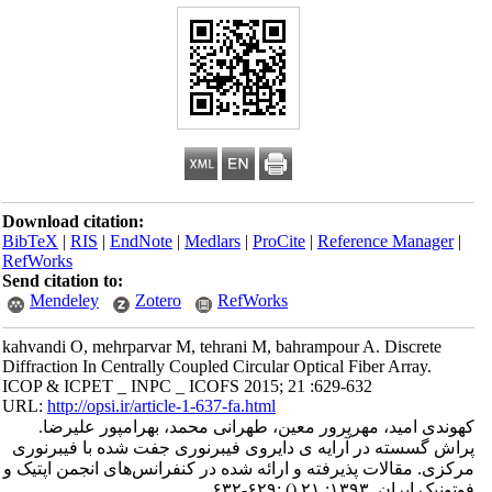
Download citation:
BibTeX
|
RIS
|
EndNote
|
Medlars
|
ProCite
|
Reference Manager
|
RefWorks
Send citation to:
Mendeley
Zotero
RefWorks
kahvandi O, mehrparvar M, tehrani M, bahrampour A. Discrete
Diffraction In Centrally Coupled Circular Optical Fiber Array.
ICOP & ICPET _ INPC _ ICOFS 2015; 21 :629-632
URL:
http://opsi.ir/article-1-637-fa.html
کهوندی امید، مهرپرور معین، طهرانی محمد، بهرامپور علیرضا.
پراش گسسته در آرایه ی دایروی فیبرنوری جفت شده با فیبرنوری
مرکزی. مقالات پذیرفته و ارائه شده در کنفرانس‌های انجمن اپتیک و
فوتونیک ایران. ۱۳۹۳; ۲۱
()
:۶۲۹-۶۳۲