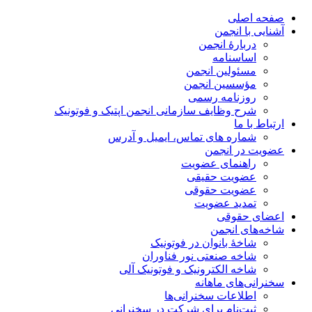
صفحه اصلی
آشنایی با انجمن
دربارۀ انجمن
اساسنامه
مسئولین انجمن
مؤسسین انجمن
روزنامه رسمی
شرح وظایف سازمانی انجمن اپتیک و فوتونیک
ارتباط با ما
شماره های تماس، ایمیل و آدرس
عضویت در انجمن
راهنمای عضویت
عضویت حقیقی
عضویت حقوقی
تمدید عضویت
اعضای حقوقی
شاخه‌های انجمن
شاخۀ بانوان در فوتونیک
شاخه صنعتی نور فناوران
شاخه‌ الکترونیک و فوتونیک آلی
سخنرانی‌های ماهانه
اطلاعات سخنرانی‌‌ها
ثبت‌نام برای شرکت در سخنرانی