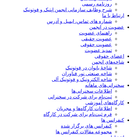
روزنامه رسمی
شرح وظایف سازمانی انجمن اپتیک و فوتونیک
ارتباط با ما
شماره های تماس، ایمیل و آدرس
عضویت در انجمن
راهنمای عضویت
عضویت حقیقی
عضویت حقوقی
تمدید عضویت
اعضای حقوقی
شاخه‌های انجمن
شاخۀ بانوان در فوتونیک
شاخه صنعتی نور فناوران
شاخه‌ الکترونیک و فوتونیک آلی
سخنرانی‌های ماهانه
اطلاعات سخنرانی‌‌ها
ثبت‌نام برای شرکت در سخنرانی
کارگاه‌های آموزشی
اطلاعات کارگاه‌ها و مجریان
فرم ثبت‌نام برای شرکت در کارگاه
کنفرانس ها
کنفرانس های برگزار شده
مجموعه مقالات کنفرانس ها