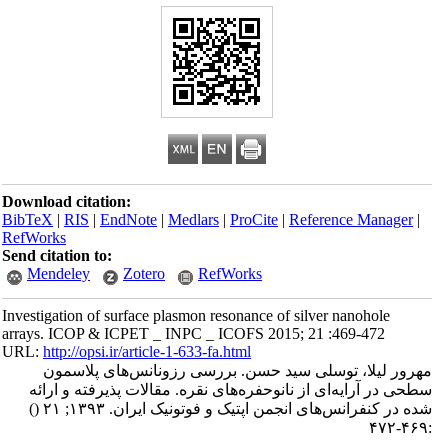
Download citation:
BibTeX
|
RIS
|
EndNote
|
Medlars
|
ProCite
|
Reference Manager
|
RefWorks
Send citation to:
Mendeley
Zotero
RefWorks
Investigation of surface plasmon resonance of silver nanohole
arrays. ICOP & ICPET _ INPC _ ICOFS 2015; 21 :469-472
URL:
http://opsi.ir/article-1-633-fa.html
مهرور لیلا، توسلی سید حسن. بررسی رزونانس‌های پلاسمون
سطحی در آرایه‌ای از نانوحفره‌های نقره. مقالات پذیرفته و ارائه
شده در کنفرانس‌های انجمن اپتیک و فوتونیک ایران. ۱۳۹۳; ۲۱
()
:۴۶۹-۴۷۲