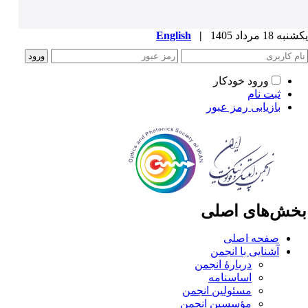
ه 18 مرداد 1405
|
English
ورود خودکار
ثبت نام
بازیابی رمز عبور
خش‌های اصلی
صفحه اصلی
آشنایی با انجمن
دربارۀ انجمن
اساسنامه
مسئولین انجمن
مؤسسین انجمن