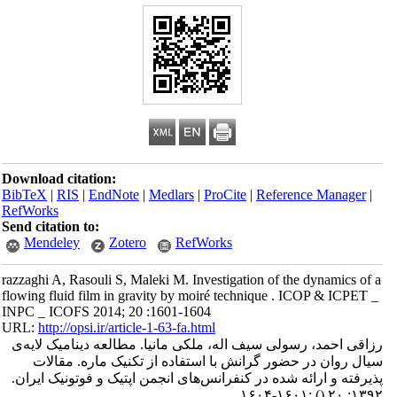
Download citation:
BibTeX
|
RIS
|
EndNote
|
Medlars
|
ProCite
|
Reference Manager
|
RefWorks
Send citation to:
Mendeley
Zotero
RefWorks
razzaghi A, Rasouli S, Maleki M. Investigation of the dynamics of a
flowing fluid film in gravity by moiré technique . ICOP & ICPET _
INPC _ ICOFS 2014; 20 :1601-1604
URL:
http://opsi.ir/article-1-63-fa.html
رزاقی احمد، رسولی سیف اله، ملکی مانیا. مطالعه دینامیک لایه‌ی
سیال روان در حضور گرانش با استفاده از تکنیک ماره. مقالات
پذیرفته و ارائه شده در کنفرانس‌های انجمن اپتیک و فوتونیک ایران.
:۱۶۰۱-۱۶۰۴
()
۱۳۹۲; ۲۰