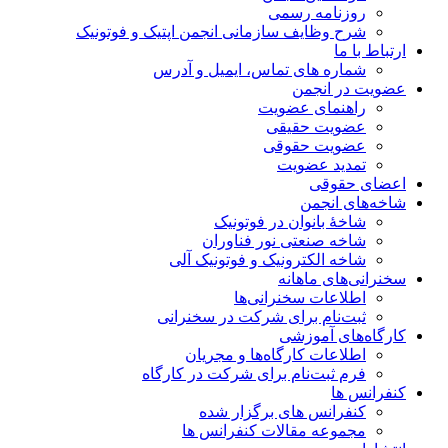
روزنامه رسمی
شرح وظایف سازمانی انجمن اپتیک و فوتونیک
ارتباط با ما
شماره های تماس، ایمیل و آدرس
عضویت در انجمن
راهنمای عضویت
عضویت حقیقی
عضویت حقوقی
تمدید عضویت
اعضای حقوقی
شاخه‌های انجمن
شاخۀ بانوان در فوتونیک
شاخه صنعتی نور فناوران
شاخه‌ الکترونیک و فوتونیک آلی
سخنرانی‌های ماهانه
اطلاعات سخنرانی‌‌ها
ثبت‌نام برای شرکت در سخنرانی
کارگاه‌های آموزشی
اطلاعات کارگاه‌ها و مجریان
فرم ثبت‌نام برای شرکت در کارگاه
کنفرانس ها
کنفرانس های برگزار شده
مجموعه مقالات کنفرانس ها