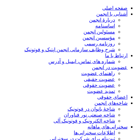
صفحه اصلی
آشنایی با انجمن
دربارۀ انجمن
اساسنامه
مسئولین انجمن
مؤسسین انجمن
روزنامه رسمی
شرح وظایف سازمانی انجمن اپتیک و فوتونیک
ارتباط با ما
شماره های تماس، ایمیل و آدرس
عضویت در انجمن
راهنمای عضویت
عضویت حقیقی
عضویت حقوقی
تمدید عضویت
اعضای حقوقی
شاخه‌های انجمن
شاخۀ بانوان در فوتونیک
شاخه صنعتی نور فناوران
شاخه‌ الکترونیک و فوتونیک آلی
سخنرانی‌های ماهانه
اطلاعات سخنرانی‌‌ها
ثبت‌نام برای شرکت در سخنرانی