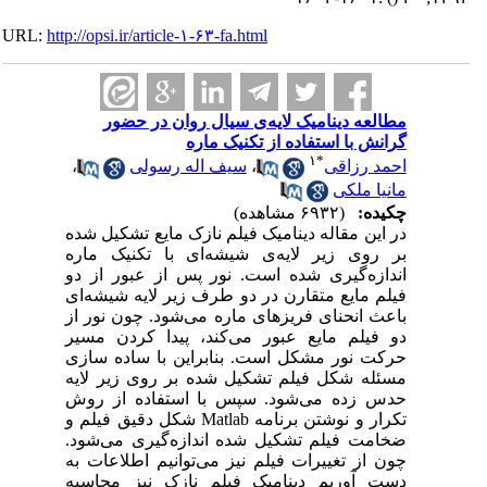
URL:
http://opsi.ir/article-۱-۶۳-fa.html
مطالعه دینامیک لایه‌ی سیال روان در حضور
گرانش با استفاده از تکنیک ماره
۱
*
احمد رزاقی
،
سیف اله رسولی
،
مانیا ملکی
چکیده:
(۶۹۳۲ مشاهده)
در این مقاله دینامیک فیلم نازک مایع تشکیل شده
بر روی زیر لایه‌ی شیشه‌ای با تکنیک ماره
اندازه‌گیری شده است. نور پس از عبور از دو
فیلم مایع متقارن در دو طرف زیر لایه شیشه‌ای
باعث انحنای فریزهای ماره می‌شود. چون نور از
دو فیلم مایع عبور می‌کند، پیدا کردن مسیر
حرکت نور مشکل است. بنابراین با ساده سازی
مسئله شکل فیلم تشکیل شده بر روی زیر لایه
حدس زده می‌شود. سپس با استفاده از روش
تکرار و نوشتن برنامه Matlab شکل دقیق فیلم و
ضخامت فیلم تشکیل شده اندازه‌گیری می‌شود.
چون از تغییرات فیلم نیز می‌توانیم اطلاعات به
دست آوریم دینامیک فیلم نازک نیز محاسبه