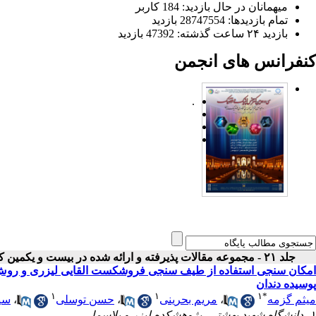
میهمانان در حال بازدید: 184 کاربر
تمام بازدید‌ها: 28747554 بازدید
بازدید ۲۴ ساعت گذشته: 47392 بازدید
کنفرانس های انجمن
.
جلد ۲۱ - مجموعه مقالات پذیرفته و ارائه شده در بیست و یکمین کنفرانس اپتیک و فوتونیک ایران
امکان سنجی استفاده از طیف سنجی فروشکست القایی لیزری و روش آ
پوسیده دندان
۱
۱
۱
*
میثم گزمه
،
مریم بحرینی
،
حسن توسلی
،
سی
۱- دانشگاه شهید بهشتی- پژوهشکده لیزر و پلاسما