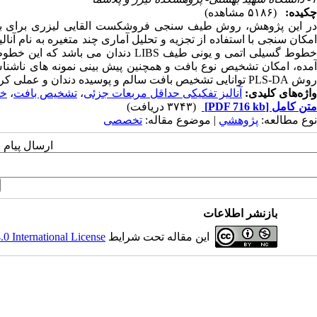
چکیده:
(۵۱۸۶ مشاهده)
در این پژوهش، روش طیف سنجی فروشکست القایی لیزری برای برر
امکان سنجی با استفاده از تجزیه و تحلیل آماری چند متغیره به نام آن
روش PLS-DA توانایی تشخیص بافت سالم و پوسیده دندان و عملی کردن آن را در آینده به منظورکاربردهای کلینیکی دارا می باشد
واژه‌های کلیدی:
آنالیز تفکیکی حداقل مربعات جزئی
،
تشخیص بافت
،
خط
متن کامل
[PDF 716 kb]
(۳۷۴۳ دریافت)
نوع مطالعه:
پژوهشي
| موضوع مقاله:
تخصصی
ارسال پیام 
بازنشر اطلاعات
این مقاله تحت شرایط
 International License