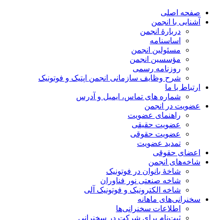
صفحه اصلی
آشنایی با انجمن
دربارۀ انجمن
اساسنامه
مسئولین انجمن
مؤسسین انجمن
روزنامه رسمی
شرح وظایف سازمانی انجمن اپتیک و فوتونیک
ارتباط با ما
شماره های تماس، ایمیل و آدرس
عضویت در انجمن
راهنمای عضویت
عضویت حقیقی
عضویت حقوقی
تمدید عضویت
اعضای حقوقی
شاخه‌های انجمن
شاخۀ بانوان در فوتونیک
شاخه صنعتی نور فناوران
شاخه‌ الکترونیک و فوتونیک آلی
سخنرانی‌های ماهانه
اطلاعات سخنرانی‌‌ها
ثبت‌نام برای شرکت در سخنرانی