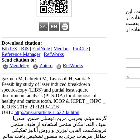
. این
اده از
P، Ca، Mg، Zn، K، Sr، C،  هستند. نتایج بدست
مورد تست را به خوبی نشان می دهد. بنابراین، روش LIBS با استفاده از
Download citation:
BibTeX
|
RIS
|
EndNote
|
Medlars
|
ProCite
|
Reference Manager
|
RefWorks
Send citation to:
Mendeley
Zotero
RefWorks
gazmeh M, bahreini M, Tavassoli H, sadria S.
Feasibility study of laser-induced breakdown
spectroscopy (LIBS) and partial least square
discriminant analysis (PLS-DA) for diagnosis of
healthy and carious tooth. ICOP & ICPET _ INPC _
ICOFS 2015; 21 :1213-1216
URL:
http://opsi.ir/article-1-622-fa.html
گزمه میثم، بحرینی مریم، توسلی حسن، صدریا
سیف الله. امکان سنجی استفاده از طیف سنجی
فروشکست القایی لیزری و روش آنالیز تفکیکی
حداقل مربعات جزئی به منظور تشخیص بافت سالم