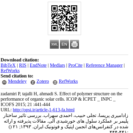
Download citation:
BibTeX
|
RIS
|
EndNote
|
Medlars
|
ProCite
|
Reference Manager
|
RefWorks
Send citation to:
Mendeley
Zotero
RefWorks
zadamiri P, tajalli H, ahmadi S. Effect of polymer structure on the
performance of organic solar cells. ICOP & ICPET _ INPC _
ICOFS 2015; 21 :441-444
URL:
http://opsi.ir/article-1-613-fa.html
زادامیری پریسا، تجلی حبیب، احمدی سهراب. بررسی تاثیر ساختار
پلیمر بر عملکرد سلول های خورشیدی آلی. مقالات پذیرفته و ارائه
شده در کنفرانس‌های انجمن اپتیک و فوتونیک ایران. ۱۳۹۳; ۲۱
()
:۴۴۱-۴۴۴