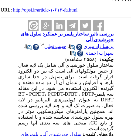
URL:
http://opsi.ir/article-۱-۶۱۳-fa.html
بررسی تاثیر ساختار پلیمر بر عملکرد سلول های
خورشیدی آلی
۱
*
پریسا زادامیری
،
حبیب تجلی
،
سهراب احمدی
چکیده:
(۴۵۵۸ مشاهده)
ساختار سلول خورشیدی آلی شامل یک لایه فعال
از جنس مولکولهای آلی است که بین دو الکترود
قرار گرفته است. برای تسهیل در جدا سازی
بارها و افزایش راندمان آن از دو ماده دهنده و
گیرنده الکترون استفاده می شود. در این مقاله
سه پلیمرBT - PCPDT، PCPDT-DFBT ، PDTP-
DFBT به عنوان کوپلیمرهای آلترناتیو در لایه
فعال، به صورت تک لایه و چند لایه بررسی شده
اند. همچنین پارامترهای میکروسکوپی موثر در
بهره سلول خورشیدی محاسبه شده و با استفاده
از تابع CC، منحنی های سه بعدی آنها رسم
گردیده است.
واژه‌های کلیدی:
سلول خورشیدی آلی
،
پلیمرهای