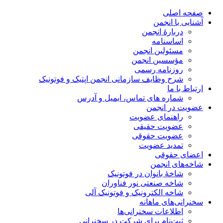
صفحه اصلی
آشنایی با انجمن
دربارۀ انجمن
اساسنامه
مسئولین انجمن
مؤسسین انجمن
روزنامه رسمی
شرح وظایف سازمانی انجمن اپتیک و فوتونیک
ارتباط با ما
شماره های تماس، ایمیل و آدرس
عضویت در انجمن
راهنمای عضویت
عضویت حقیقی
عضویت حقوقی
تمدید عضویت
اعضای حقوقی
شاخه‌های انجمن
شاخۀ بانوان در فوتونیک
شاخه صنعتی نور فناوران
شاخه‌ الکترونیک و فوتونیک آلی
سخنرانی‌های ماهانه
اطلاعات سخنرانی‌‌ها
ثبت‌نام برای شرکت در سخنرانی