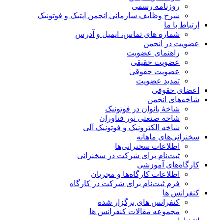
روزنامه رسمی
شرح وظایف سازمانی انجمن اپتیک و فوتونیک
ارتباط با ما
شماره های تماس، ایمیل و آدرس
عضویت در انجمن
راهنمای عضویت
عضویت حقیقی
عضویت حقوقی
تمدید عضویت
اعضای حقوقی
شاخه‌های انجمن
شاخۀ بانوان در فوتونیک
شاخه صنعتی نور فناوران
شاخه‌ الکترونیک و فوتونیک آلی
سخنرانی‌های ماهانه
اطلاعات سخنرانی‌‌ها
ثبت‌نام برای شرکت در سخنرانی
کارگاه‌های آموزشی
اطلاعات کارگاه‌ها و مجریان
فرم ثبت‌نام برای شرکت در کارگاه
کنفرانس ها
کنفرانس های برگزار شده
مجموعه مقالات کنفرانس ها