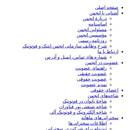
صفحه اصلی
آشنایی با انجمن
دربارۀ انجمن
اساسنامه
مسئولین انجمن
مؤسسین انجمن
روزنامه رسمی
شرح وظایف سازمانی انجمن اپتیک و فوتونیک
ارتباط با ما
شماره های تماس، ایمیل و آدرس
عضویت در انجمن
راهنمای عضویت
عضویت حقیقی
عضویت حقوقی
تمدید عضویت
اعضای حقوقی
شاخه‌های انجمن
شاخۀ بانوان در فوتونیک
شاخه صنعتی نور فناوران
شاخه‌ الکترونیک و فوتونیک آلی
سخنرانی‌های ماهانه
اطلاعات سخنرانی‌‌ها
ثبت‌نام برای شرکت در سخنرانی