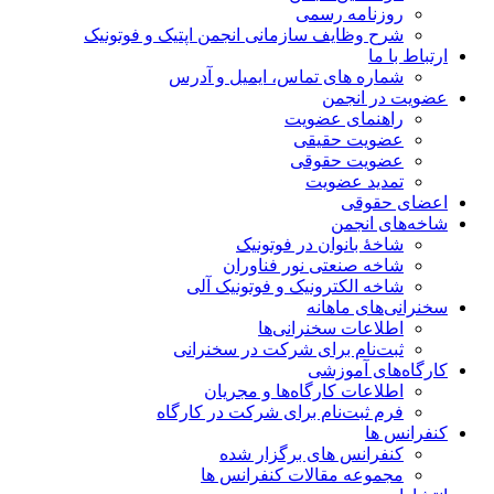
روزنامه رسمی
شرح وظایف سازمانی انجمن اپتیک و فوتونیک
ارتباط با ما
شماره های تماس، ایمیل و آدرس
عضویت در انجمن
راهنمای عضویت
عضویت حقیقی
عضویت حقوقی
تمدید عضویت
اعضای حقوقی
شاخه‌های انجمن
شاخۀ بانوان در فوتونیک
شاخه صنعتی نور فناوران
شاخه‌ الکترونیک و فوتونیک آلی
سخنرانی‌های ماهانه
اطلاعات سخنرانی‌‌ها
ثبت‌نام برای شرکت در سخنرانی
کارگاه‌های آموزشی
اطلاعات کارگاه‌ها و مجریان
فرم ثبت‌نام برای شرکت در کارگاه
کنفرانس ها
کنفرانس های برگزار شده
مجموعه مقالات کنفرانس ها