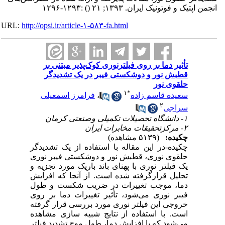
انجمن اپتیک و فوتونیک ایران. ۱۳۹۳; ۲۱
()
:۱۲۹۳-۱۲۹۶
URL:
http://opsi.ir/article-۱-۵۸۳-fa.html
تأثیر دما بر روی فیلترنوری کوک‌پذیر مبتنی بر
قطبش نور و دوشکستی فیبر در یک تشدیدگر
حلقوی نور
۱
*
سعیده قاسم زاده
،
فرامرز اسمعیلی
۲
سراجی
۱- دانشگاه تحصیلات تکمیلی وصنعتی کرمان
۲- مرکزتحقیقات مخابرات ایران
چکیده:
(۵۱۳۹ مشاهده)
چکیده-در این مقاله با استفاده از یک تشدیدگر
حلقوی نوری، قطبش نور و دوشکستی فیبر نوری
یک فیلتر نوری با پهنای باند باریک مورد تجزیه و
تحلیل قرارگرفته شده است. از آنجا که افزایش
دما، موجب تغییرات در ضریب شکست و طول
فیبر نوری می‌شود، تأثیر تغییرات دما بر روی
خروجی این فیلتر نوری مورد بررسی قرار گرفته
است. با استفاده از نتایج شبیه سازی مشاهده
می‌شود که با افزایش دما، طول موج تشدید فیلتر