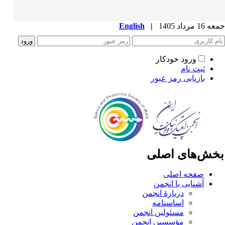
1 مرداد 1405
|
English
ورود خودکار
ثبت نام
بازیابی رمز عبور
خش‌های اصلی
صفحه اصلی
آشنایی با انجمن
دربارۀ انجمن
اساسنامه
مسئولین انجمن
مؤسسین انجمن