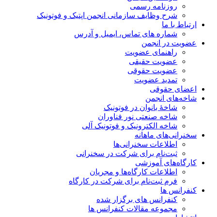
روزنامه رسمی
شرح وظایف سازمانی انجمن اپتیک و فوتونیک
ارتباط با ما
شماره های تماس، ایمیل و آدرس
عضویت در انجمن
راهنمای عضویت
عضویت حقیقی
عضویت حقوقی
تمدید عضویت
اعضای حقوقی
شاخه‌های انجمن
شاخۀ بانوان در فوتونیک
شاخه صنعتی نور فناوران
شاخه‌ الکترونیک و فوتونیک آلی
سخنرانی‌های ماهانه
اطلاعات سخنرانی‌‌ها
ثبت‌نام برای شرکت در سخنرانی
کارگاه‌های آموزشی
اطلاعات کارگاه‌ها و مجریان
فرم ثبت‌نام برای شرکت در کارگاه
کنفرانس ها
کنفرانس های برگزار شده
مجموعه مقالات کنفرانس ها