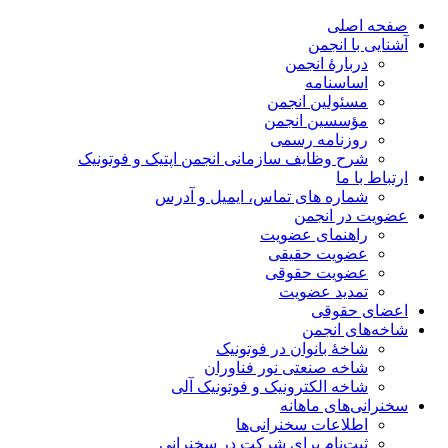
صفحه اصلی
آشنایی با انجمن
دربارۀ انجمن
اساسنامه
مسئولین انجمن
مؤسسین انجمن
روزنامه رسمی
شرح وظایف سازمانی انجمن اپتیک و فوتونیک
ارتباط با ما
شماره های تماس، ایمیل و آدرس
عضویت در انجمن
راهنمای عضویت
عضویت حقیقی
عضویت حقوقی
تمدید عضویت
اعضای حقوقی
شاخه‌های انجمن
شاخۀ بانوان در فوتونیک
شاخه صنعتی نور فناوران
شاخه‌ الکترونیک و فوتونیک آلی
سخنرانی‌های ماهانه
اطلاعات سخنرانی‌‌ها
ثبت‌نام برای شرکت در سخنرانی