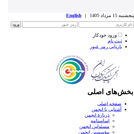
به 15 مرداد 1405
|
English
ورود خودکار
ثبت نام
بازیابی رمز عبور
خش‌های اصلی
صفحه اصلی
آشنایی با انجمن
دربارۀ انجمن
اساسنامه
مسئولین انجمن
مؤسسین انجمن