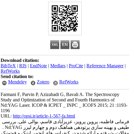
Download citation:
BibTeX
|
RIS
|
EndNote
|
Medlars
|
ProCite
|
Reference Manager
|
RefWorks
Send citation to:
Mendeley
Zotero
RefWorks
Farmani F, Parvin P, Azizabadi G, Bavali A. The Spectroscopy
Study and Optimization of Second and Fourth Harmonics of
Nd:YAG Laser. ICOP & ICPET _ INPC _ ICOFS 2015; 21 :1193-
1196
URL:
http://opsi.ir/article-1-567-fa.html
فرمانی فاطمه، پروین پرویز، عزیزآبادی قاسم، بوالی علی. بررسی
طیفی و بهینه سازی پرتودهی هماهنگ دوم و چهارم لیزر Nd:YAG .
مقالات پذیرفته و ارائه شده در کنفرانس‌های انجمن اپتیک و فوتونیک