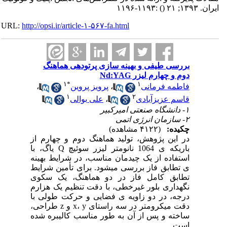
ایران. ۱۳۹۳; ۲۱
()
:۱۱۹۳-۱۱۹۶
URL:
http://opsi.ir/article-۱-۵۶۷-fa.html
بررسی طیفی و بهینه سازی پرتودهی هماهنگ
دوم و چهارم لیزر Nd:YAG
۱
*
۱
فاطمه فرمانی
،
پرویز پروین
،
۱
۲
قاسم عزیزآبادی
،
علی بوالی
۱- دانشگاه صنعتی امیرکبیر
۲- سازمان انرژی اتمی
چکیده:
(۴۱۲۲ مشاهده)
در این پژوهش، تولید هماهنگ دوم و چهارم از
باریکه ی 1064 نانومتر لیزر سوئیچ Q یاگ، با
استفاده از یک چیدمان مناسب، در شرایط بهینه
ی تطابق فاز بررسی میشود. برای تأمین شرایط
تطابق کامل فاز در دو هماهنگ، یک سکوی
نگهداری بلور غیرخطی، با دقت تنظیم یک هزارم
درجه، در دو زاویه ی فضایی و حرکت طولی با
دقت میکرومتر در سه راستای x، y و z طراحی،
ساخته و پس از آن به طور مناسب کالیبره شده
است.