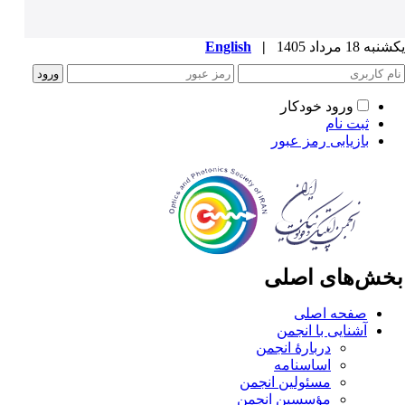
ه 18 مرداد 1405
|
English
ورود خودکار
ثبت نام
بازیابی رمز عبور
خش‌های اصلی
صفحه اصلی
آشنایی با انجمن
دربارۀ انجمن
اساسنامه
مسئولین انجمن
مؤسسین انجمن