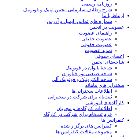
روزنامه رسمی
شرح وظایف سازمانی انجمن اپتیک و فوتونیک
ارتباط با ما
شماره های تماس، ایمیل و آدرس
عضویت در انجمن
راهنمای عضویت
عضویت حقیقی
عضویت حقوقی
تمدید عضویت
اعضای حقوقی
شاخه‌های انجمن
شاخۀ بانوان در فوتونیک
شاخه صنعتی نور فناوران
شاخه‌ الکترونیک و فوتونیک آلی
سخنرانی‌های ماهانه
اطلاعات سخنرانی‌‌ها
ثبت‌نام برای شرکت در سخنرانی
کارگاه‌های آموزشی
اطلاعات کارگاه‌ها و مجریان
فرم ثبت‌نام برای شرکت در کارگاه
کنفرانس ها
کنفرانس های برگزار شده
مجموعه مقالات کنفرانس ها