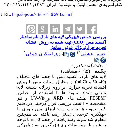
کنفرانس‌های انجمن اپتیک و فوتونیک ایران. ۱۳۹۳; ۲۱
()
:۲۱۷-۲۲۰
URL:
http://opsi.ir/article-۱-۵۵۷-fa.html
بررسی خواص فیزیکی لایه های نازک نانوساختار
اکسید مس (CuO) تهیه شده به روش افشانه
تجزیه حرارتی؛ اثر فوتو رسانش
۱
۱
*
حسین عشقی
،
زهرا تفکری شوقی
۱- دانشگاه شاهرود
چکیده:
(۶۰۹۵ مشاهده)
لایه های نازک اکسید مس با حجم های مختلف
(40، 50 و ml 70) از محلول استات مس با روش
افشانه تجزیه حرارتی بر روی زیرلایه شیشه لایه
نشانی شدند. نمونه ها با استفاده از تصاویر
FESEM٬ طیف های XRD و UV-Vis و نیز
مشخصه I-V تحت بررسی قرار گرفتند. دریافتیم
کلیه نمونه ها با نانو ساختارهای بس بلوری با
جهتگیری ترجیحی (002) رشد یافته اند. همچنین
معلوم شد نمونه رشد یافته در حجم ml50 با توجه
به شرایط بهینه ساختاری (بزرگترین ابعاد بلورکی