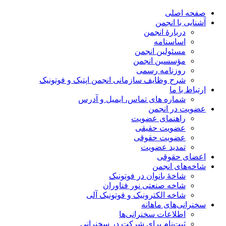
صفحه اصلی
آشنایی با انجمن
دربارۀ انجمن
اساسنامه
مسئولین انجمن
مؤسسین انجمن
روزنامه رسمی
شرح وظایف سازمانی انجمن اپتیک و فوتونیک
ارتباط با ما
شماره های تماس، ایمیل و آدرس
عضویت در انجمن
راهنمای عضویت
عضویت حقیقی
عضویت حقوقی
تمدید عضویت
اعضای حقوقی
شاخه‌های انجمن
شاخۀ بانوان در فوتونیک
شاخه صنعتی نور فناوران
شاخه‌ الکترونیک و فوتونیک آلی
سخنرانی‌های ماهانه
اطلاعات سخنرانی‌‌ها
ثبت‌نام برای شرکت در سخنرانی