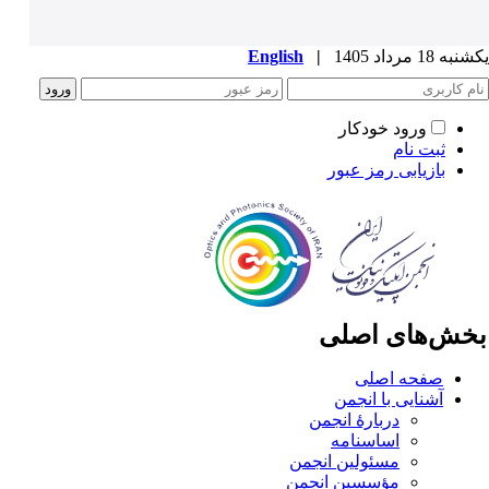
ه 18 مرداد 1405
|
English
ورود خودکار
ثبت نام
بازیابی رمز عبور
خش‌های اصلی
صفحه اصلی
آشنایی با انجمن
دربارۀ انجمن
اساسنامه
مسئولین انجمن
مؤسسین انجمن