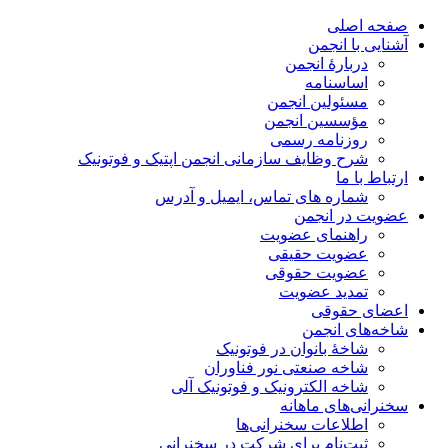
صفحه اصلی
آشنایی با انجمن
دربارۀ انجمن
اساسنامه
مسئولین انجمن
مؤسسین انجمن
روزنامه رسمی
شرح وظایف سازمانی انجمن اپتیک و فوتونیک
ارتباط با ما
شماره های تماس، ایمیل و آدرس
عضویت در انجمن
راهنمای عضویت
عضویت حقیقی
عضویت حقوقی
تمدید عضویت
اعضای حقوقی
شاخه‌های انجمن
شاخۀ بانوان در فوتونیک
شاخه صنعتی نور فناوران
شاخه‌ الکترونیک و فوتونیک آلی
سخنرانی‌های ماهانه
اطلاعات سخنرانی‌‌ها
ثبت‌نام برای شرکت در سخنرانی