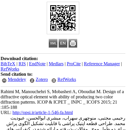
Download citation:
BibTeX
|
RIS
|
EndNote
|
Medlars
|
ProCite
|
Reference Manager
|
RefWorks
Send citation to:
Mendeley
Zotero
RefWorks
Rahimi M, Manouchehri S, Mobasheri A, Oboudiat M. Design of a
diffractive optical element with ability of producing two color
diffraction patterns. ICOP & ICPET _ INPC _ ICOFS 2015; 21
:185-188
URL:
http://opsi.ir/article-1-546-fa.html
رحیمی مجتبی، منوچهری سهراب، مبشری ابوالحسن، عبودیت
محمد. طراحی قطعه اپتیک پراشی با قابلیت تشکیل الگوی پراش
برای دو طول موج . مقالات پذیرفته و ارائه شده در کنفرانس‌های