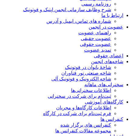
روزنامه رسمی
شرح وظایف سازمانی انجمن اپتیک و فوتونیک
ارتباط با ما
شماره های تماس، ایمیل و آدرس
عضویت در انجمن
راهنمای عضویت
عضویت حقیقی
عضویت حقوقی
تمدید عضویت
اعضای حقوقی
شاخه‌های انجمن
شاخۀ بانوان در فوتونیک
شاخه صنعتی نور فناوران
شاخه‌ الکترونیک و فوتونیک آلی
سخنرانی‌های ماهانه
اطلاعات سخنرانی‌‌ها
ثبت‌نام برای شرکت در سخنرانی
کارگاه‌های آموزشی
اطلاعات کارگاه‌ها و مجریان
فرم ثبت‌نام برای شرکت در کارگاه
کنفرانس ها
کنفرانس های برگزار شده
مجموعه مقالات کنفرانس ها