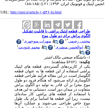
انجمن اپتیک و فوتونیک ایران. ۱۳۹۳; ۲۱
()
:۱۸۵-۱۸۸
URL:
http://opsi.ir/article-۱-۵۴۶-fa.html
طراحی قطعه اپتیک پراشی با قابلیت تشکیل
الگوی پراش برای دو طول موج
۱
۱
*
مجتبی رحیمی
،
سهراب منوچهری
۱
۱
،
ابوالحسن مبشری
،
محمد عبودیت
۱- دانشگاه صنعتی مالک اشتر
چکیده:
(۵۶۸۲ مشاهده)
یکی از کاربردهای گسترده‌ی قطعه های اپتیک
پراشی استفاده از این قطعه ها به عنوان قطعه
الگوساز است. در این مقاله فرآیند طراحی قطعه
الگوسازی ارائه می‌شود که هنگام فرود دو طول
موج مجزا بر آن قادر به تولید دو الگوی پراش
متفاوت در میدان دور است. دستیابی به این هدف
با استفاده از قطعه های پراشی کار ساده‌ای
نیست، زیرا این قطعه ها اساساً برای یک طول
موج خاص طراحی می-شوند و عملکرد آن‌‌ها
وابسته به طول موج مورد استفاده است. فرآیند