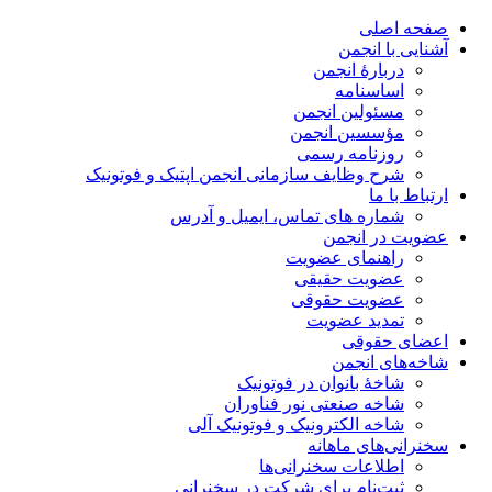
صفحه اصلی
آشنایی با انجمن
دربارۀ انجمن
اساسنامه
مسئولین انجمن
مؤسسین انجمن
روزنامه رسمی
شرح وظایف سازمانی انجمن اپتیک و فوتونیک
ارتباط با ما
شماره های تماس، ایمیل و آدرس
عضویت در انجمن
راهنمای عضویت
عضویت حقیقی
عضویت حقوقی
تمدید عضویت
اعضای حقوقی
شاخه‌های انجمن
شاخۀ بانوان در فوتونیک
شاخه صنعتی نور فناوران
شاخه‌ الکترونیک و فوتونیک آلی
سخنرانی‌های ماهانه
اطلاعات سخنرانی‌‌ها
ثبت‌نام برای شرکت در سخنرانی