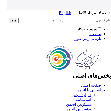
جمعه 16 مرداد 1405
|
English
ورود خودکار
ثبت نام
بازیابی رمز عبور
بخش‌های اصلی
صفحه اصلی
آشنایی با انجمن
دربارۀ انجمن
اساسنامه
مسئولین انجمن
مؤسسین انجمن