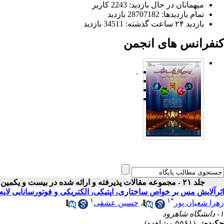
میهمانان در حال بازدید: 2243 کاربر
تمام بازدید‌ها: 28707182 بازدید
بازدید ۲۴ ساعت گذشته: 34511 بازدید
کنفرانس های انجمن
.
جلد ۲۱ - مجموعه مقالات پذیرفته و ارائه شده در بیست و یکمین کنفرانس اپتیک و فوتونیک ایران
اثرآلایش مس بر خواص ساختاری، اپتیکی، الکتریکی و فوتورسانایی لایه
۱
۱
*
زهرا شعبان پور
،
حسین عشقی
۱- دانشگاه شاهرود
چکیده:
(۵۵۶۱ مشاهده)