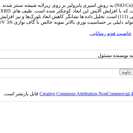
چکیده: در این تحقیق لایه‌های اکسید نیکل خالص و آلایش یافته با مس (NiO:Cu) به روش اسپری پایرولیز بر روی زیرلایه شیشه سنتز
ESEM
نشان‌دهنده شکل‌گیری ساختارهای بسبلوری مکعبی با جهتگیری ترجیحی (111) است. تحلیل داده ها نشانگر کاهش ابعاد بلورک‌ها و نیز
خاصیت فوتو رسانایی.
به نویسنده مسئول
Creative Commons Attribution-NonCommercial 4.0
قابل بازنشر است.