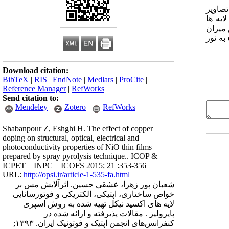
 شدند. تصاویر
F نمونه ها نشان دهنده شکل‌گیری دانه‌هایی با ابعاد nm 50 است که با افزایش آلایش این ابعاد کوچکتر شده است. طیف های‌ XRD لایه ها
 افزایش میزان
ناراستی های بلوری با افزایش تراکم ناخالصی است. این تغییرات می تواند دلیلی بر حساسیت نوری بالاتر نمونه خالص با گاف نواری eV 3/6 به نور
Download citation:
BibTeX
|
RIS
|
EndNote
|
Medlars
|
ProCite
|
Reference Manager
|
RefWorks
Send citation to:
Mendeley
Zotero
RefWorks
Shabanpour Z, Eshghi H. The effect of copper
doping on structural, optical, electrical and
photoconductivity properties of NiO thin films
prepared by spray pyrolysis technique.. ICOP &
ICPET _ INPC _ ICOFS 2015; 21 :353-356
URL:
http://opsi.ir/article-1-535-fa.html
شعبان پور زهرا، عشقی حسین. اثرآلایش مس بر
خواص ساختاری، اپتیکی، الکتریکی و فوتورسانایی
لایه های اکسید نیکل تهیه شده به روش اسپری
پایرولیز . مقالات پذیرفته و ارائه شده در
کنفرانس‌های انجمن اپتیک و فوتونیک ایران. ۱۳۹۳;