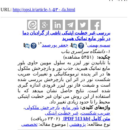
URL:
http://opsi.ir/article-۱-۵۳۰-fa.html
بررسی غیر خطیت اپتیکی ناشی از گرادیان دما
در بلور مایع نماتیک هیبرید
۱
*
۱
سمیه بهمنی
،
جعفر پورصمد
۱- دانشگاه سراسری بناب
چکیده:
(۵۴۵۱ مشاهده)
با تابانیدن نور لیزر به سلول مویین حاوی بلور
مایع نماتیک هیبرید، جذب نور و بازچرخش ملکول
ها در اثر پدیده ترمومکانیکی و تغییرات ضریب
شکست نور در اثر این بازچرخش بررسی شده
است و شیفت فاز نور لیزر فرودی اندازه گیری
شده است. نتایج حاصل نشان میدهد که با
استفاده از این روش می توان غیر خطیت اپتیکی
محیط را تا حدود زیادی تغییر داد.
واژه‌های کلیدی:
بلور مایع
،
بازچرخش ملکولی
،
ضریب شکست
،
غیر خطیت اپتیکی
متن کامل
[PDF 513 kb]
(۲۳۰۶ دریافت)
نوع مطالعه:
پژوهشي
| موضوع مقاله:
تخصصی