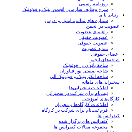
روزنامه رسمی
شرح وظایف سازمانی انجمن اپتیک و فوتونیک
ارتباط با ما
شماره های تماس، ایمیل و آدرس
عضویت در انجمن
راهنمای عضویت
عضویت حقیقی
عضویت حقوقی
تمدید عضویت
اعضای حقوقی
شاخه‌های انجمن
شاخۀ بانوان در فوتونیک
شاخه صنعتی نور فناوران
شاخه‌ الکترونیک و فوتونیک آلی
سخنرانی‌های ماهانه
اطلاعات سخنرانی‌‌ها
ثبت‌نام برای شرکت در سخنرانی
کارگاه‌های آموزشی
اطلاعات کارگاه‌ها و مجریان
فرم ثبت‌نام برای شرکت در کارگاه
کنفرانس ها
کنفرانس های برگزار شده
مجموعه مقالات کنفرانس ها