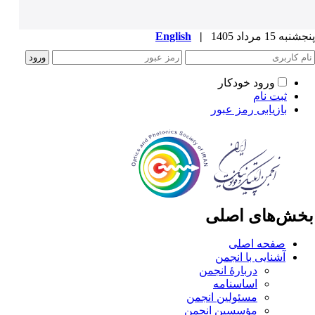
به 15 مرداد 1405
|
English
ورود خودکار
ثبت نام
بازیابی رمز عبور
خش‌های اصلی
صفحه اصلی
آشنایی با انجمن
دربارۀ انجمن
اساسنامه
مسئولین انجمن
مؤسسین انجمن