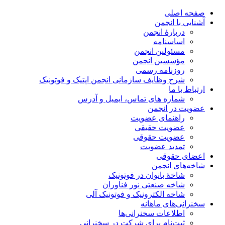
صفحه اصلی
آشنایی با انجمن
دربارۀ انجمن
اساسنامه
مسئولین انجمن
مؤسسین انجمن
روزنامه رسمی
شرح وظایف سازمانی انجمن اپتیک و فوتونیک
ارتباط با ما
شماره های تماس، ایمیل و آدرس
عضویت در انجمن
راهنمای عضویت
عضویت حقیقی
عضویت حقوقی
تمدید عضویت
اعضای حقوقی
شاخه‌های انجمن
شاخۀ بانوان در فوتونیک
شاخه صنعتی نور فناوران
شاخه‌ الکترونیک و فوتونیک آلی
سخنرانی‌های ماهانه
اطلاعات سخنرانی‌‌ها
ثبت‌نام برای شرکت در سخنرانی