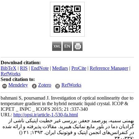
Download citation:
BibTeX
|
RIS
|
EndNote
|
Medlars
|
ProCite
|
Reference Manager
|
RefWorks
Send citation to:
Mendeley
Zotero
RefWorks
bahmani S, poursamad J. Investigation of optical nonlinearity due to
temperature gradient in the hybrid nematic liquid crystal. ICOP &
ICPET _ INPC _ ICOFS 2015; 21 :337-340
URL:
http://opsi.ir/article-1-530-fa.html
بهمنی سمیه، پورصمد جعفر. بررسی غیر خطیت اپتیکی ناشی از
گرادیان دما در بلور مایع نماتیک هیبرید. مقالات پذیرفته و ارائه شده
در کنفرانس‌های انجمن اپتیک و فوتونیک ایران. ۱۳۹۳; ۲۱
()
:۳۳۷-۳۴۰