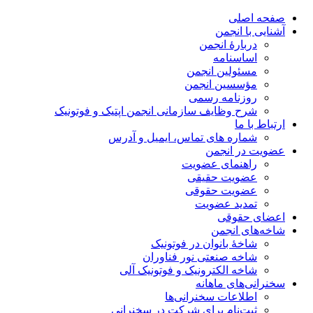
صفحه اصلی
آشنایی با انجمن
دربارۀ انجمن
اساسنامه
مسئولین انجمن
مؤسسین انجمن
روزنامه رسمی
شرح وظایف سازمانی انجمن اپتیک و فوتونیک
ارتباط با ما
شماره های تماس، ایمیل و آدرس
عضویت در انجمن
راهنمای عضویت
عضویت حقیقی
عضویت حقوقی
تمدید عضویت
اعضای حقوقی
شاخه‌های انجمن
شاخۀ بانوان در فوتونیک
شاخه صنعتی نور فناوران
شاخه‌ الکترونیک و فوتونیک آلی
سخنرانی‌های ماهانه
اطلاعات سخنرانی‌‌ها
ثبت‌نام برای شرکت در سخنرانی