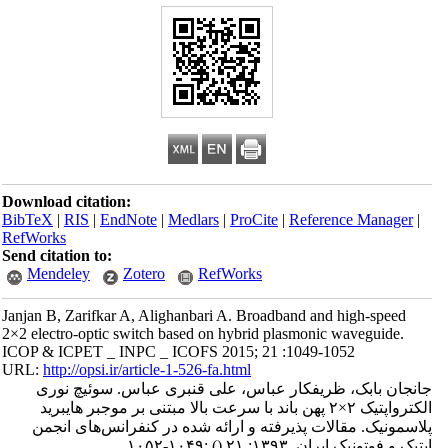
Download citation:
BibTeX
|
RIS
|
EndNote
|
Medlars
|
ProCite
|
Reference Manager
|
RefWorks
Send citation to:
Mendeley
Zotero
RefWorks
Janjan B, Zarifkar A, Alighanbari A. Broadband and high-speed
2×2 electro-optic switch based on hybrid plasmonic waveguide.
ICOP & ICPET _ INPC _ ICOFS 2015; 21 :1049-1052
URL:
http://opsi.ir/article-1-526-fa.html
جانجان بابک، ظریفکار عباس، علی قنبری عباس. سوئیچ نوری
الکترواپتیک ۲×۲ پهن باند با سرعت بالا مبتنی بر موجبر هایبرید
پلاسمونیک. مقالات پذیرفته و ارائه شده در کنفرانس‌های انجمن
اپتیک و فوتونیک ایران. ۱۳۹۳; ۲۱
()
:۱۰۴۹-۱۰۵۲