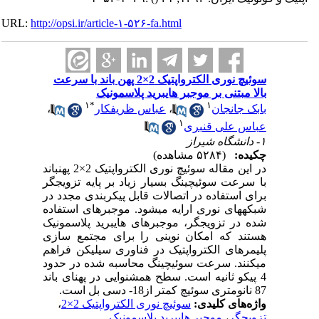
URL:
http://opsi.ir/article-۱-۵۲۶-fa.html
سوئیچ نوری الکترواپتیک 2×2 پهن باند با سرعت
بالا مبتنی بر موجبر هایبرید پلاسمونیک
۱
*
۱
بابک جانجان
،
عباس ظریفکار
،
۱
عباس علی قنبری
۱- دانشگاه شیراز
چکیده:
(۵۲۸۴ مشاهده)
در این مقاله سوئیچ نوری الکترواپتیک 2×2 پهن­باند
با سرعت سوئیچینگ بسیار زیاد بر پایه تزویجگر
برای استفاده در اتصالات قابل پیکربندی مجدد در
شبکه­های نوری ارایه می­شود. موجبرهای استفاده
شده در تزویجگر، موجبرهای هایبرید پلاسمونیک
هستند که امکان نوینی را برای مجتمع سازی
پلیمرهای الکترواپتیک در فناوری سیلیکن فراهم
می­کنند. سرعت سوئیچینگ محاسبه شده در حدود
4 پیکو ثانیه است. سطح هم­شنوایی در پهنای باند
87 نانومتری سوئیچ کمتر از18- دسی بل است.
واژه‌های کلیدی:
سوئیچ نوری الکترواپتیک 2×2
،
تزویجگر
،
موجبر هایبرید پلاسمونیک