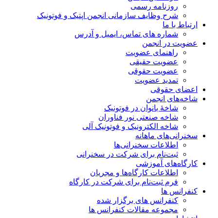
روزنامه رسمی
شرح وظایف سازمانی انجمن اپتیک و فوتونیک
ارتباط با ما
شماره های تماس، ایمیل و آدرس
عضویت در انجمن
راهنمای عضویت
عضویت حقیقی
عضویت حقوقی
تمدید عضویت
اعضای حقوقی
شاخه‌های انجمن
شاخۀ بانوان در فوتونیک
شاخه صنعتی نور فناوران
شاخه‌ الکترونیک و فوتونیک آلی
سخنرانی‌های ماهانه
اطلاعات سخنرانی‌‌ها
ثبت‌نام برای شرکت در سخنرانی
کارگاه‌های آموزشی
اطلاعات کارگاه‌ها و مجریان
فرم ثبت‌نام برای شرکت در کارگاه
کنفرانس ها
کنفرانس های برگزار شده
مجموعه مقالات کنفرانس ها