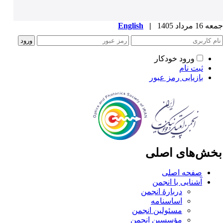
1 مرداد 1405
|
English
ورود خودکار
ثبت نام
بازیابی رمز عبور
خش‌های اصلی
صفحه اصلی
آشنایی با انجمن
دربارۀ انجمن
اساسنامه
مسئولین انجمن
مؤسسین انجمن