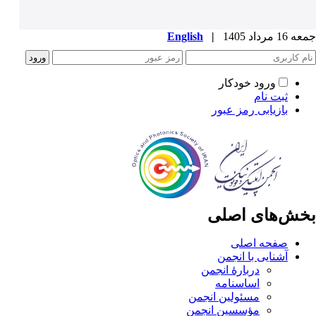
جمعه 16 مرداد 1405
|
English
ورود خودکار
ثبت نام
بازیابی رمز عبور
بخش‌های اصلی
صفحه اصلی
آشنایی با انجمن
دربارۀ انجمن
اساسنامه
مسئولین انجمن
مؤسسین انجمن