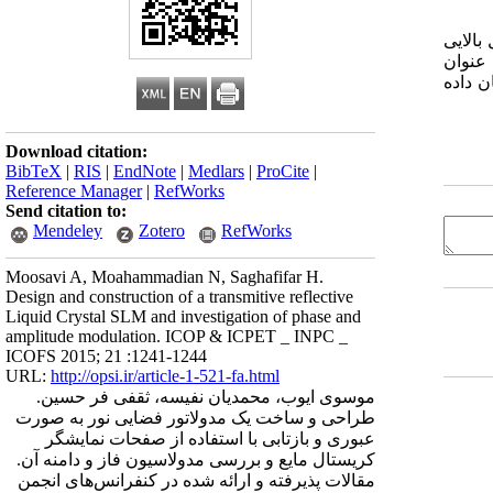
د کریستال مایع TFT که تعداد پیکسل بالایی
عنوان
ن داده
Download citation:
BibTeX
|
RIS
|
EndNote
|
Medlars
|
ProCite
|
Reference Manager
|
RefWorks
Send citation to:
Mendeley
Zotero
RefWorks
Moosavi A, Moahammadian N, Saghafifar H.
Design and construction of a transmitive reflective
Liquid Crystal SLM and investigation of phase and
amplitude modulation. ICOP & ICPET _ INPC _
ICOFS 2015; 21 :1241-1244
URL:
http://opsi.ir/article-1-521-fa.html
موسوی ایوب، محمدیان نفیسه، ثقفی فر حسین.
طراحی و ساخت یک مدولاتور فضایی نور به صورت
عبوری و بازتابی با استفاده از صفحات نمایشگر
کریستال مایع و بررسی مدولاسیون فاز و دامنه آن.
مقالات پذیرفته و ارائه شده در کنفرانس‌های انجمن