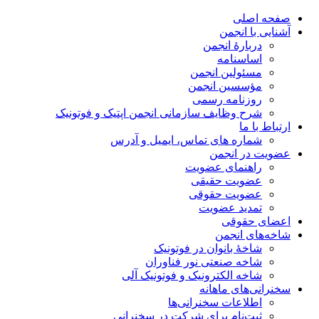
صفحه اصلی
آشنایی با انجمن
دربارۀ انجمن
اساسنامه
مسئولین انجمن
مؤسسین انجمن
روزنامه رسمی
شرح وظایف سازمانی انجمن اپتیک و فوتونیک
ارتباط با ما
شماره های تماس، ایمیل و آدرس
عضویت در انجمن
راهنمای عضویت
عضویت حقیقی
عضویت حقوقی
تمدید عضویت
اعضای حقوقی
شاخه‌های انجمن
شاخۀ بانوان در فوتونیک
شاخه صنعتی نور فناوران
شاخه‌ الکترونیک و فوتونیک آلی
سخنرانی‌های ماهانه
اطلاعات سخنرانی‌‌ها
ثبت‌نام برای شرکت در سخنرانی