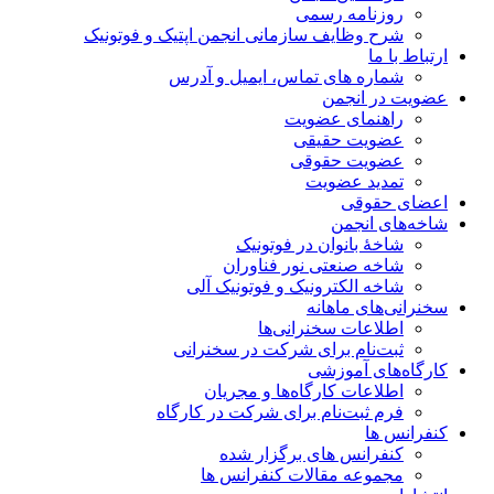
روزنامه رسمی
شرح وظایف سازمانی انجمن اپتیک و فوتونیک
ارتباط با ما
شماره های تماس، ایمیل و آدرس
عضویت در انجمن
راهنمای عضویت
عضویت حقیقی
عضویت حقوقی
تمدید عضویت
اعضای حقوقی
شاخه‌های انجمن
شاخۀ بانوان در فوتونیک
شاخه صنعتی نور فناوران
شاخه‌ الکترونیک و فوتونیک آلی
سخنرانی‌های ماهانه
اطلاعات سخنرانی‌‌ها
ثبت‌نام برای شرکت در سخنرانی
کارگاه‌های آموزشی
اطلاعات کارگاه‌ها و مجریان
فرم ثبت‌نام برای شرکت در کارگاه
کنفرانس ها
کنفرانس های برگزار شده
مجموعه مقالات کنفرانس ها