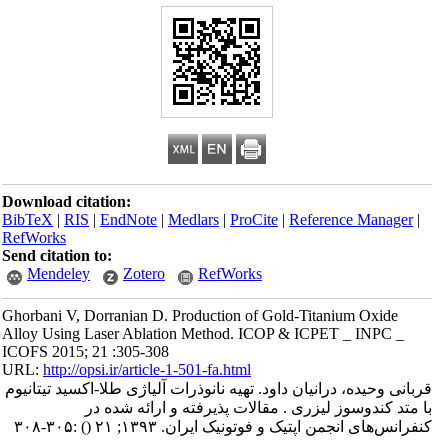
Download citation:
BibTeX
|
RIS
|
EndNote
|
Medlars
|
ProCite
|
Reference Manager
|
RefWorks
Send citation to:
Mendeley
Zotero
RefWorks
Ghorbani V, Dorranian D. Production of Gold-Titanium Oxide
Alloy Using Laser Ablation Method. ICOP & ICPET _ INPC _
ICOFS 2015; 21 :305-308
URL:
http://opsi.ir/article-1-501-fa.html
قربانی وحیده، درانیان داود. تهیه نانوذرات آلیاژی طلا-اکسید تیتانیوم
با متد کندوسوز لیزری . مقالات پذیرفته و ارائه شده در
کنفرانس‌های انجمن اپتیک و فوتونیک ایران. ۱۳۹۳; ۲۱
()
:۳۰۵-۳۰۸