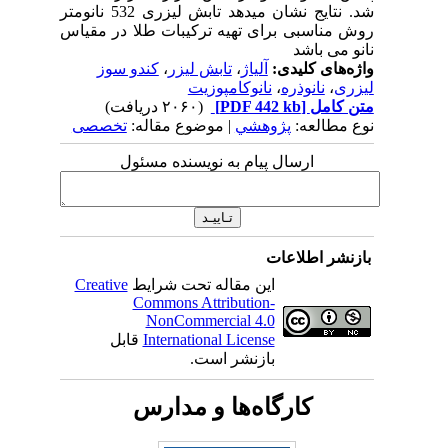
شد. نتایج نشان میدهد تابش لیزری 532 نانومتر
روش مناسبی برای تهیه ترکیبات طلا در مقیاس
نانو می باشد
واژه‌های کلیدی:
آلیاژ
،
تابش لیزر
،
کندو سوز
لیزری
،
نانوذره
،
نانوکامپوزیت
متن کامل
[PDF 442 kb]
(۲۰۶۰ دریافت)
نوع مطالعه:
پژوهشي
| موضوع مقاله:
تخصصی
ارسال پیام به نویسنده مسئول
بازنشر اطلاعات
این مقاله تحت شرایط
Creative
Commons Attribution-
NonCommercial 4.0
International License
قابل
بازنشر است.
کارگاه‌ها و مدارس