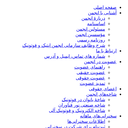
صفحه اصلی
آشنایی با انجمن
دربارۀ انجمن
اساسنامه
مسئولین انجمن
مؤسسین انجمن
روزنامه رسمی
شرح وظایف سازمانی انجمن اپتیک و فوتونیک
ارتباط با ما
شماره های تماس، ایمیل و آدرس
عضویت در انجمن
راهنمای عضویت
عضویت حقیقی
عضویت حقوقی
تمدید عضویت
اعضای حقوقی
شاخه‌های انجمن
شاخۀ بانوان در فوتونیک
شاخه صنعتی نور فناوران
شاخه‌ الکترونیک و فوتونیک آلی
سخنرانی‌های ماهانه
اطلاعات سخنرانی‌‌ها
ثبت‌نام برای شرکت در سخنرانی