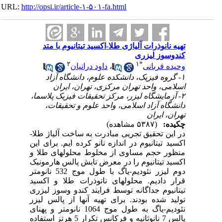
URL:
http://opsi.ir/article-۱-۵۰۱-fa.html
تهیه نانوذرات آلیاژی طلا-اکسید تیتانیوم با متد
کندوسوز لیزری
۲
۱
*
وحیده قربانی
،
داود درانیان
۱- گروه فیزیک، دانشکده علوم، دانشگاه آزاد
اسلامی، واحد تهران مرکزی، تهران، ایران
۲- آزمایشگاه لیزر، مرکز تحقیقات فیزیک پلاسما،
دانشگاه آزاد اسلامی، واحد علوم و تحقیقات،
تهران، ایران
چکیده:
(۵۳۸۷ مشاهده)
در این تحقیق تجریی مبادرت به ساخت آلیاژ طلا-
اکسید تیتانیوم در اندازه نانو کرده ایم. برای این
منظور حجم مساوی از مخلوط محلولهای طلا و
اکسید تیتانیوم را در معرض تابش پالس هارمونیک
دوم لیزر نئودیم-یاگ با طول موج 532 نانومتر
قرار دادیم. محلولهای نانوذرات طلا و اکسید
تیتانیوم جداگانه توسط فرایند کندو وسوز لیزری
تولید شده بودند. برای تهیه آنها از پالس لیزر
نئودیم-یاگ به طول موج 1064 نانومتر و پهنای
پالس 7 نانوثانیه و فرکانس تکرار 5 هرتز استفاده