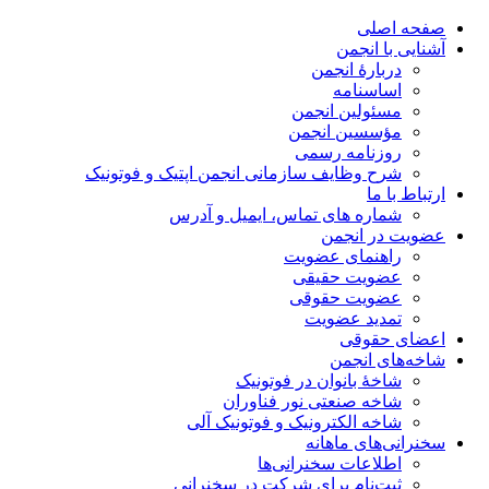
صفحه اصلی
آشنایی با انجمن
دربارۀ انجمن
اساسنامه
مسئولین انجمن
مؤسسین انجمن
روزنامه رسمی
شرح وظایف سازمانی انجمن اپتیک و فوتونیک
ارتباط با ما
شماره های تماس، ایمیل و آدرس
عضویت در انجمن
راهنمای عضویت
عضویت حقیقی
عضویت حقوقی
تمدید عضویت
اعضای حقوقی
شاخه‌های انجمن
شاخۀ بانوان در فوتونیک
شاخه صنعتی نور فناوران
شاخه‌ الکترونیک و فوتونیک آلی
سخنرانی‌های ماهانه
اطلاعات سخنرانی‌‌ها
ثبت‌نام برای شرکت در سخنرانی