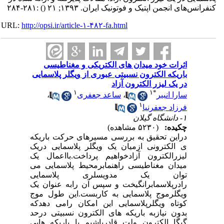
کنفرانس‌های انجمن اپتیک و فوتونیک ایران. ۱۳۹۳; ۲۱
()
:۲۸۱-۲۸۴
URL:
http://opsi.ir/article-۱-۴۸۲-fa.html
اثرات خود میدان های الکتریکی و مغناطیسی
باریکه الکترون نسبیتی عبوری از ویگلر پلاسمایی
در یک لیزر الکترون آزاد
۱
۱
*
سارا انبیر
،
ساعد جعفری
،
۱
فرزاد جعفرنیا
۱- دانشگاه گیلان
چکیده:
(۵۲۳۰ مشاهده)
دراین تحقیق به بررسی مسیرهای حرکت باریکه
ی الکترونی ازمیان یک ویگلر پلاسمایی دریک
لیزرالکترون آزادخواهیم پرداخت.بااعمال یک
میدان مغناطیسی راهنمابرمحیط پلاسمایی می
توان یک مدویسلری پلاسمایی
رادرپلاسمابرانگیخت و سپس آن رابه عنوان یک
ویگلرموج پلاسمایی به کاربست.این طول موج
کوتاه ویگلرپلاسمایی این امکان رامی دهدکه
بدون نیازبه باریکه های الکترون نسبیتی درحد
گیگا الکترون ولت قادرباشیم با باریکه هایی