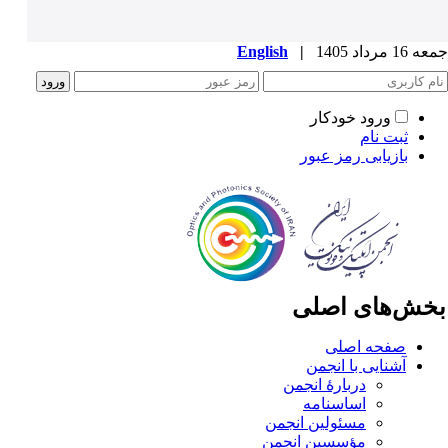
1 مرداد 1405
|
English
ورود خودکار
ثبت نام
بازیابی رمز عبور
خش‌های اصلی
صفحه اصلی
آشنایی با انجمن
دربارۀ انجمن
اساسنامه
مسئولین انجمن
مؤسسین انجمن