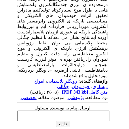
درمحدوده ی انرژی چندمگاالکترون ولت،تابش
هایی با طول موج بسیارکوتاه تولیدکنیم.مادراین
تحقیق اثرات خودمیدان های الکتریکی و
مغناطیسی باریکه ی الکترونی رابرمسیر های
الکترونی موردارزیابی قرارداده ایم و نیزروابط
پاشندگی باریکه ی عبوری ازمیان پلاسمارابدست
آورده ایم.نتایج نشان می دهدکه با تنظیم چگالی
محیط پلاسمایی می توان نقاط رزونانس
برهمکنش انرژی باریکه ی الکترونی و موج
الکترو مغناطیسی رابه دقت کنترل و تنظیم
نمودوآن رادریافتن بهره ی موثر لیزربه کاربست
.همچنین دراینجااثرات پارامغناطیسی و
دیامغناطیسی ناشی ازضربه ی ویگلر برباریکه،
موردتحلیل واقع شده اند.
واژه‌های کلیدی:
رویگلر پلاسمایی
،
امواج
ویسلری
،
خودمیدان
،
چگالی
متن کامل
[PDF 343 kb]
(۲۵۰۵ دریافت)
نوع مطالعه:
پژوهشي
| موضوع مقاله:
تخصصی
ارسال پیام به نویسنده مسئول