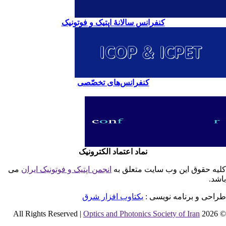
کنفرانس سالانۀ اپتیک و فوتونیک
کنفرانس‌های تخصّصی
نماد اعتماد الکترونیک
یه حقوق این وب سایت متعلق به
انجمن اپتیک و فوتونیک ایران
می
شد.
احی و برنامه نویسی :
یکتاوب افزار شرق
Optics and Photonics Society of Iran
© 2026 