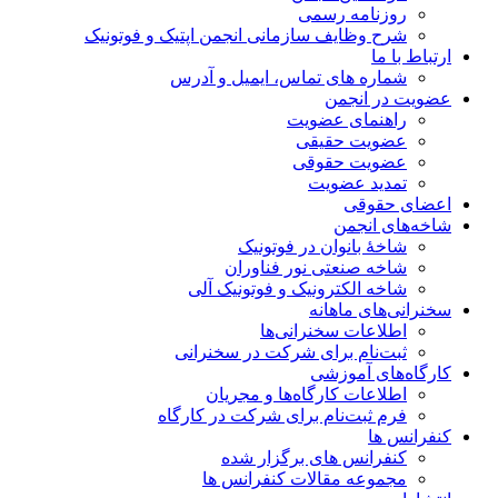
روزنامه رسمی
شرح وظایف سازمانی انجمن اپتیک و فوتونیک
ارتباط با ما
شماره های تماس، ایمیل و آدرس
عضویت در انجمن
راهنمای عضویت
عضویت حقیقی
عضویت حقوقی
تمدید عضویت
اعضای حقوقی
شاخه‌های انجمن
شاخۀ بانوان در فوتونیک
شاخه صنعتی نور فناوران
شاخه‌ الکترونیک و فوتونیک آلی
سخنرانی‌های ماهانه
اطلاعات سخنرانی‌‌ها
ثبت‌نام برای شرکت در سخنرانی
کارگاه‌های آموزشی
اطلاعات کارگاه‌ها و مجریان
فرم ثبت‌نام برای شرکت در کارگاه
کنفرانس ها
کنفرانس های برگزار شده
مجموعه مقالات کنفرانس ها