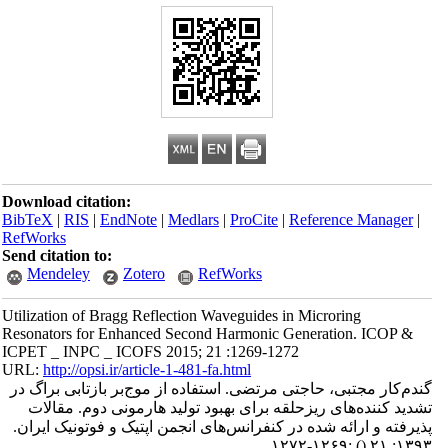
Download citation:
BibTeX
|
RIS
|
EndNote
|
Medlars
|
ProCite
|
Reference Manager
|
RefWorks
Send citation to:
Mendeley
Zotero
RefWorks
Utilization of Bragg Reflection Waveguides in Microring
Resonators for Enhanced Second Harmonic Generation. ICOP &
ICPET _ INPC _ ICOFS 2015; 21 :1269-1272
URL:
http://opsi.ir/article-1-481-fa.html
گندم‌کار مجتبی، حاجتی مرتضی. استفاده از موج‌بر بازتابی براگ در
تشدید کننده‌‌های ریزحلقه برای بهبود تولید هارمونی دوم. مقالات
پذیرفته و ارائه شده در کنفرانس‌های انجمن اپتیک و فوتونیک ایران.
:۱۲۶۹-۱۲۷۲
()
۱۳۹۳; ۲۱