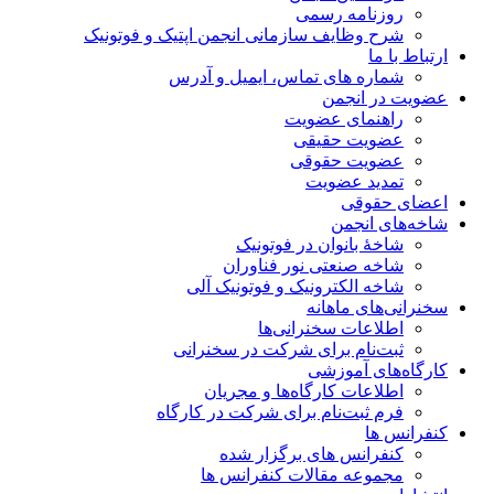
روزنامه رسمی
شرح وظایف سازمانی انجمن اپتیک و فوتونیک
ارتباط با ما
شماره های تماس، ایمیل و آدرس
عضویت در انجمن
راهنمای عضویت
عضویت حقیقی
عضویت حقوقی
تمدید عضویت
اعضای حقوقی
شاخه‌های انجمن
شاخۀ بانوان در فوتونیک
شاخه صنعتی نور فناوران
شاخه‌ الکترونیک و فوتونیک آلی
سخنرانی‌های ماهانه
اطلاعات سخنرانی‌‌ها
ثبت‌نام برای شرکت در سخنرانی
کارگاه‌های آموزشی
اطلاعات کارگاه‌ها و مجریان
فرم ثبت‌نام برای شرکت در کارگاه
کنفرانس ها
کنفرانس های برگزار شده
مجموعه مقالات کنفرانس ها