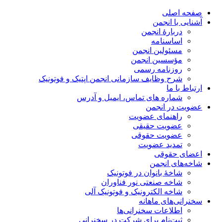
صفحه اصلی
آشنایی با انجمن
دربارۀ انجمن
اساسنامه
مسئولین انجمن
مؤسسین انجمن
روزنامه رسمی
شرح وظایف سازمانی انجمن اپتیک و فوتونیک
ارتباط با ما
شماره های تماس، ایمیل و آدرس
عضویت در انجمن
راهنمای عضویت
عضویت حقیقی
عضویت حقوقی
تمدید عضویت
اعضای حقوقی
شاخه‌های انجمن
شاخۀ بانوان در فوتونیک
شاخه صنعتی نور فناوران
شاخه‌ الکترونیک و فوتونیک آلی
سخنرانی‌های ماهانه
اطلاعات سخنرانی‌‌ها
ثبت‌نام برای شرکت در سخنرانی