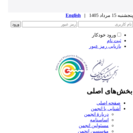
به 15 مرداد 1405
|
English
ورود خودکار
ثبت نام
بازیابی رمز عبور
خش‌های اصلی
صفحه اصلی
آشنایی با انجمن
دربارۀ انجمن
اساسنامه
مسئولین انجمن
مؤسسین انجمن