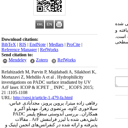
 بررسی شده
افته و
ه است.
Download citation:
 سطحی
BibTeX
|
RIS
|
EndNote
|
Medlars
|
ProCite
|
Reference Manager
|
RefWorks
Send citation to:
Mendeley
Zotero
RefWorks
Refahizadeh M, Parvin P, Majdabadi A, Silakhori K,
Mortazavi Z, Mehdilo A et al . Hydrophilicity
investigations on PADC surface irradiated by UV
ArF laser. ICOP & ICPET _ INPC _ ICOFS 2015;
21 :1105-1108
URL:
http://opsi.ir/article-1-479-fa.html
رفاهی زاده میترا، پروین پرویز، مجدآبادی عباس،
سیلاخوری کاوه، مرتضوی زهرا، مهدیلو اکبر و
همکاران.. بررسی آبدوستی سطح پلیمر PADC
تابش‌دهی شده با لیزر فرابنفش ArF . مقالات
پذیرفته و ارائه شده در کنفرانس‌های انجمن اپتیک و