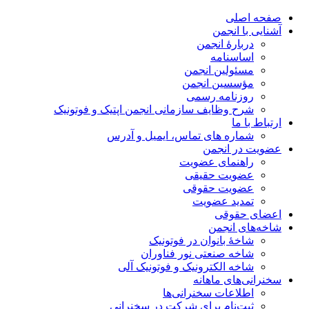
صفحه اصلی
آشنایی با انجمن
دربارۀ انجمن
اساسنامه
مسئولین انجمن
مؤسسین انجمن
روزنامه رسمی
شرح وظایف سازمانی انجمن اپتیک و فوتونیک
ارتباط با ما
شماره های تماس، ایمیل و آدرس
عضویت در انجمن
راهنمای عضویت
عضویت حقیقی
عضویت حقوقی
تمدید عضویت
اعضای حقوقی
شاخه‌های انجمن
شاخۀ بانوان در فوتونیک
شاخه صنعتی نور فناوران
شاخه‌ الکترونیک و فوتونیک آلی
سخنرانی‌های ماهانه
اطلاعات سخنرانی‌‌ها
ثبت‌نام برای شرکت در سخنرانی