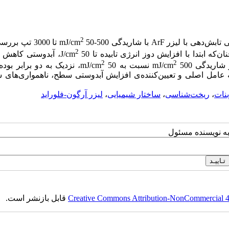
2
50-500 تا 3000 تپ
2
50، آبدوستی کاهش ی
2
2
یدگی mJ/cm
500 نسبت به 50 mJ/cm
، نزدیک به دو برابر بود
ه عامل اصلی و تعیین‌کننده‌ی افزایش آبدوستی سطح، ناهمواری‌های
بنات
،
ریخت‌شناسی
،
ساختار شیمیایی
،
لیزر آرگون-فلوراید
به نویسنده مسئول
Creative Commons Attribution-NonCommercial 4.0
قابل بازنشر است.