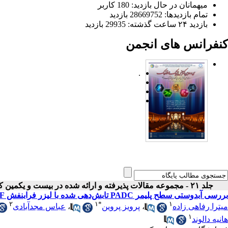
میهمانان در حال بازدید: 180 کاربر
تمام بازدید‌ها: 28669752 بازدید
بازدید ۲۴ ساعت گذشته: 29935 بازدید
کنفرانس های انجمن
.
جلد ۲۱ - مجموعه مقالات پذیرفته و ارائه شده در بیست و یکمین کنفرانس اپتیک و فوتونیک ایران
بررسی آبدوستی سطح پلیمر PADC تابش‌دهی شده با لیزر فرابنفش ArF
۲
۱
*
۱
میترا رفاهی زاده
،
پرویز پروین
،
عباس مجدآبادی
۱
هانیه دالوند