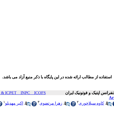
استفاده از مطالب ارائه شده در این پایگاه با ذکر منبع آزاد می باشد.
ICOP & ICPET _ INPC _ ICOFS سال۲۱ صفحات ۸
۱
۳
۲
،
کاوه سیلاخوری
،
زهرا مرتضوی
،
اکبر مهدیلو