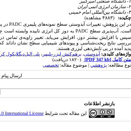
۱- دانشگاه صنعتی امیرکبیر
۲- سازمان انرژی اتمی ایران
۳- دانشگاه بین‌المللی امام خمینی
چکیده:
(۴۸۸۳ مشاهده)
ر این پژوهش، تغییرات آبدوستی سطح نمونه‌های پلیمری PADC در پی تابش‌دهی با لیزر ArF با شاریدگی mJ/cm
ست. آب‌پذیری سطح PADC به دوز کل انرژی تابیده وابسته است چنان‌که ابتدا با افزایش دوز انرژی تابیده تا J/cm
پس با افزایش بیشتر دوز، افزایش می‌یابد. تغییر زاویه‌ی تماس در شار
بررسی نتایج ریخت‌شناسی و پیوندهای شیمیایی سطح نشان داد‌اند ک
پدید آمده در پی تابش‌دهی لیزری هستند.
واژه‌های کلیدی:
آبدوستی
،
برهم‌کنش لیزر-پلیمر
،
پلی الیل‌دیگلایکول کر
متن کامل
[PDF 347 kb]
(۱۸۲۰ دریافت)
نوع مطالعه:
پژوهشي
| موضوع مقاله:
تخصصی
ارسال پیام 
بازنشر اطلاعات
این مقاله تحت شرایط
 International License