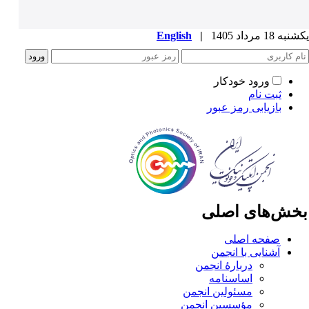
ه 18 مرداد 1405
|
English
ورود خودکار
ثبت نام
بازیابی رمز عبور
خش‌های اصلی
صفحه اصلی
آشنایی با انجمن
دربارۀ انجمن
اساسنامه
مسئولین انجمن
مؤسسین انجمن