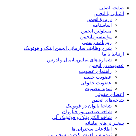
صفحه اصلی
آشنایی با انجمن
دربارۀ انجمن
اساسنامه
مسئولین انجمن
مؤسسین انجمن
روزنامه رسمی
شرح وظایف سازمانی انجمن اپتیک و فوتونیک
ارتباط با ما
شماره های تماس، ایمیل و آدرس
عضویت در انجمن
راهنمای عضویت
عضویت حقیقی
عضویت حقوقی
تمدید عضویت
اعضای حقوقی
شاخه‌های انجمن
شاخۀ بانوان در فوتونیک
شاخه صنعتی نور فناوران
شاخه‌ الکترونیک و فوتونیک آلی
سخنرانی‌های ماهانه
اطلاعات سخنرانی‌‌ها
ثبت‌نام برای شرکت در سخنرانی