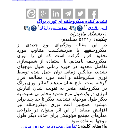
تشدید کننده میکروحلقه ای توری براگ
۱
۱
*
امین قادی
،
سعید میرزانژاد
۱- دانشگاه مازندران
چکیده:
(۵۱۳۱ مشاهده)
در این مقاله ویژگی‎های نوع جدیدی از
میکروحلقه‎ها با ضریب‎شکست متناوب مورد
تحقیق قرار گرفته است که آن را توری
میکروحلقه نامیدیم. با استفاده از شبیه‎سازی
تفاضل محدود در حوزه زمانی طول موج‎های
تشدید، میانگین زمانی توان حمل شده توسط
توری میکروحلقه و افت مورد مطالعه قرار
گرفته است. نتایج نشان می‎دهند که اثر توری براگ
در میکروحلقه منجر به تقویت شدن انبارش
انرژی در یک طول موج تشدید مخابراتی نسبت به
دیگر طول موج‎های تشدیدی دیگر تا حد چند برابر
می‎شود. همچنین افت توری میکروحلقه نیز
افزایش می‎یابد. از این اثر می‎توان در طراحی
مدارهای مجتمع فوتونیکی برای حذف دیگر طول
موج‎ها استفاده نمود.
واژه‌های کلیدی:
تفاضل محدود در حوزه زمانی
،