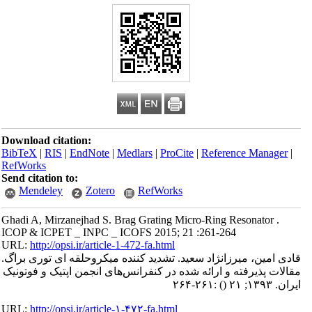
Download citation:
BibTeX
|
RIS
|
EndNote
|
Medlars
|
ProCite
|
Reference Manager
|
RefWorks
Send citation to:
Mendeley
Zotero
RefWorks
Ghadi A, Mirzanejhad S. Brag Grating Micro-Ring Resonator .
ICOP & ICPET _ INPC _ ICOFS 2015; 21 :261-264
URL:
http://opsi.ir/article-1-472-fa.html
قادی امین، میرزانژاد سعید. تشدید کننده میکروحلقه ای توری براگ.
مقالات پذیرفته و ارائه شده در کنفرانس‌های انجمن اپتیک و فوتونیک
ایران. ۱۳۹۳; ۲۱
()
:۲۶۱-۲۶۴
URL:
http://opsi.ir/article-۱-۴۷۲-fa.html