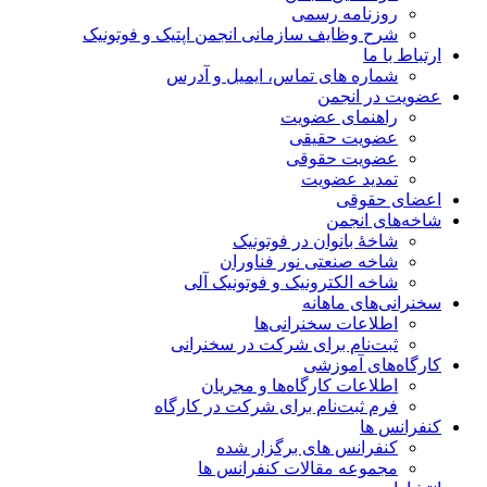
روزنامه رسمی
شرح وظایف سازمانی انجمن اپتیک و فوتونیک
ارتباط با ما
شماره های تماس، ایمیل و آدرس
عضویت در انجمن
راهنمای عضویت
عضویت حقیقی
عضویت حقوقی
تمدید عضویت
اعضای حقوقی
شاخه‌های انجمن
شاخۀ بانوان در فوتونیک
شاخه صنعتی نور فناوران
شاخه‌ الکترونیک و فوتونیک آلی
سخنرانی‌های ماهانه
اطلاعات سخنرانی‌‌ها
ثبت‌نام برای شرکت در سخنرانی
کارگاه‌های آموزشی
اطلاعات کارگاه‌ها و مجریان
فرم ثبت‌نام برای شرکت در کارگاه
کنفرانس ها
کنفرانس های برگزار شده
مجموعه مقالات کنفرانس ها