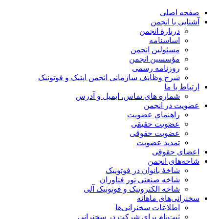
صفحه اصلی
آشنایی با انجمن
دربارۀ انجمن
اساسنامه
مسئولین انجمن
مؤسسین انجمن
روزنامه رسمی
شرح وظایف سازمانی انجمن اپتیک و فوتونیک
ارتباط با ما
شماره های تماس، ایمیل و آدرس
عضویت در انجمن
راهنمای عضویت
عضویت حقیقی
عضویت حقوقی
تمدید عضویت
اعضای حقوقی
شاخه‌های انجمن
شاخۀ بانوان در فوتونیک
شاخه صنعتی نور فناوران
شاخه‌ الکترونیک و فوتونیک آلی
سخنرانی‌های ماهانه
اطلاعات سخنرانی‌‌ها
ثبت‌نام برای شرکت در سخنرانی