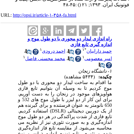
فوتونیک ایران. ۱۳۹۳; ۲۱
()
:۴۵-۴۸
URL:
http://opsi.ir/article-۱-۴۵۸-fa.html
راه اندازی لیدار دو محوری با دو طول موج و
اندازه گیری تابع فازی
۱
۱
*
حمید دارابیان
،
احمد درودی
،
۱
۱
امیر معصومی
،
محمد محسنی فاضل
۱- دانشگاه زنجان
چکیده:
(۵۴۳۴ مشاهده)
ما اقدام به ساخت لیدار دو محوری با دو طول
موج کردیم تا به وسیله آن بتوانیم تابع فازی
هواویزهای موجود در زنجان را به دست آوریم.
برای این کار از دو لیزر با طول موج های 532 و
650 نانومتر به عنوان فرستنده و برای گیرنده هم
از یک دوربین دیجیتالی (DSLR) استفاده کردیم.
تابع فازی از شدت پراکندگی در هر دو طول موج
اندازه‌گیری و به صورت تئوری نیز از نظریه می
محاسبه می‌شود. از مقایسه تابع فاز اندازه‌گیری
شده و تئوری، تابع توزیع اندازه ذرات و نوع