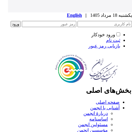
ه 18 مرداد 1405
|
English
ورود خودکار
ثبت نام
بازیابی رمز عبور
خش‌های اصلی
صفحه اصلی
آشنایی با انجمن
دربارۀ انجمن
اساسنامه
مسئولین انجمن
مؤسسین انجمن