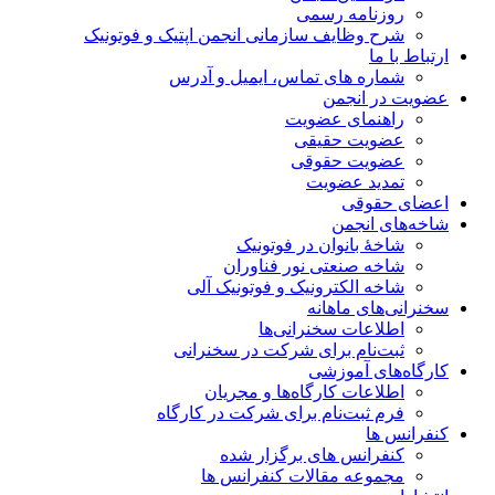
روزنامه رسمی
شرح وظایف سازمانی انجمن اپتیک و فوتونیک
ارتباط با ما
شماره های تماس، ایمیل و آدرس
عضویت در انجمن
راهنمای عضویت
عضویت حقیقی
عضویت حقوقی
تمدید عضویت
اعضای حقوقی
شاخه‌های انجمن
شاخۀ بانوان در فوتونیک
شاخه صنعتی نور فناوران
شاخه‌ الکترونیک و فوتونیک آلی
سخنرانی‌های ماهانه
اطلاعات سخنرانی‌‌ها
ثبت‌نام برای شرکت در سخنرانی
کارگاه‌های آموزشی
اطلاعات کارگاه‌ها و مجریان
فرم ثبت‌نام برای شرکت در کارگاه
کنفرانس ها
کنفرانس های برگزار شده
مجموعه مقالات کنفرانس ها