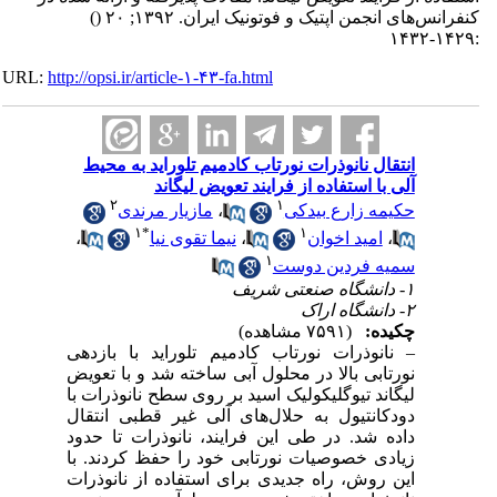
کنفرانس‌های انجمن اپتیک و فوتونیک ایران. ۱۳۹۲; ۲۰
()
:۱۴۲۹-۱۴۳۲
URL:
http://opsi.ir/article-۱-۴۳-fa.html
انتقال نانوذرات نورتاب کادمیم تلوراید به محیط
آلی با استفاده از فرایند تعویض لیگاند
۲
۱
حکیمه زارع بیدکی
،
مازیار مرندی
۱
*
۱
،
امید اخوان
،
نیما تقوی نیا
،
۱
سمیه فردین دوست
۱- دانشگاه صنعتی شریف
۲- دانشگاه اراک
چکیده:
(۷۵۹۱ مشاهده)
– نانوذرات نورتاب کادمیم تلوراید با بازدهی
نورتابی بالا در محلول آبی ساخته شد و با تعویض
لیگاند تیوگلیکولیک اسید بر روی سطح نانوذرات با
دودکانتیول به حلال‌های آلی غیر قطبی انتقال
داده شد. در طی این فرایند، نانوذرات تا حدود
زیادی خصوصیات نورتابی خود را حفظ کردند. با
این روش، راه جدیدی برای استفاده از نانوذرات