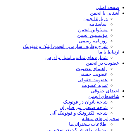
صفحه اصلی
آشنایی با انجمن
دربارۀ انجمن
اساسنامه
مسئولین انجمن
مؤسسین انجمن
روزنامه رسمی
شرح وظایف سازمانی انجمن اپتیک و فوتونیک
ارتباط با ما
شماره های تماس، ایمیل و آدرس
عضویت در انجمن
راهنمای عضویت
عضویت حقیقی
عضویت حقوقی
تمدید عضویت
اعضای حقوقی
شاخه‌های انجمن
شاخۀ بانوان در فوتونیک
شاخه صنعتی نور فناوران
شاخه‌ الکترونیک و فوتونیک آلی
سخنرانی‌های ماهانه
اطلاعات سخنرانی‌‌ها
ثبت‌نام برای شرکت در سخنرانی