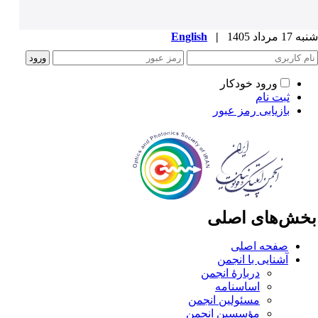
1 مرداد 1405
|
English
ورود خودکار
ثبت نام
بازیابی رمز عبور
خش‌های اصلی
صفحه اصلی
آشنایی با انجمن
دربارۀ انجمن
اساسنامه
مسئولین انجمن
مؤسسین انجمن