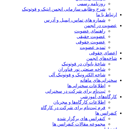
روزنامه رسمی
شرح وظایف سازمانی انجمن اپتیک و فوتونیک
ارتباط با ما
شماره های تماس، ایمیل و آدرس
عضویت در انجمن
راهنمای عضویت
عضویت حقیقی
عضویت حقوقی
تمدید عضویت
اعضای حقوقی
شاخه‌های انجمن
شاخۀ بانوان در فوتونیک
شاخه صنعتی نور فناوران
شاخه‌ الکترونیک و فوتونیک آلی
سخنرانی‌های ماهانه
اطلاعات سخنرانی‌‌ها
ثبت‌نام برای شرکت در سخنرانی
کارگاه‌های آموزشی
اطلاعات کارگاه‌ها و مجریان
فرم ثبت‌نام برای شرکت در کارگاه
کنفرانس ها
کنفرانس های برگزار شده
مجموعه مقالات کنفرانس ها