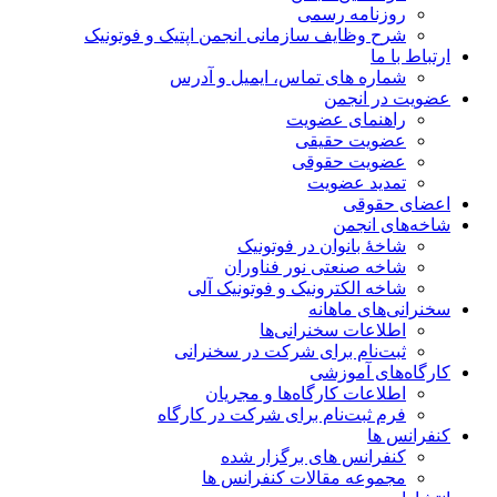
روزنامه رسمی
شرح وظایف سازمانی انجمن اپتیک و فوتونیک
ارتباط با ما
شماره های تماس، ایمیل و آدرس
عضویت در انجمن
راهنمای عضویت
عضویت حقیقی
عضویت حقوقی
تمدید عضویت
اعضای حقوقی
شاخه‌های انجمن
شاخۀ بانوان در فوتونیک
شاخه صنعتی نور فناوران
شاخه‌ الکترونیک و فوتونیک آلی
سخنرانی‌های ماهانه
اطلاعات سخنرانی‌‌ها
ثبت‌نام برای شرکت در سخنرانی
کارگاه‌های آموزشی
اطلاعات کارگاه‌ها و مجریان
فرم ثبت‌نام برای شرکت در کارگاه
کنفرانس ها
کنفرانس های برگزار شده
مجموعه مقالات کنفرانس ها