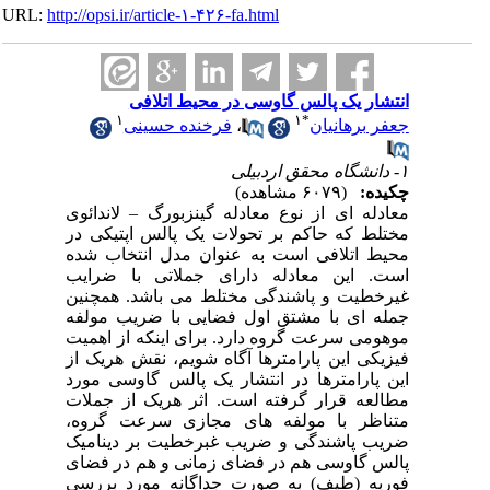
URL:
http://opsi.ir/article-۱-۴۲۶-fa.html
انتشار یک پالس گاوسی در محیط اتلافی
۱
۱
*
جعفر برهانیان
،
فرخنده حسینی
۱- دانشگاه محقق اردبیلی
چکیده:
(۶۰۷۹ مشاهده)
معادله ای از نوع معادله گینزبورگ – لاندائوی
مختلط که حاکم بر تحولات یک پالس اپتیکی در
محیط اتلافی است به عنوان مدل انتخاب شده
است. این معادله دارای جملاتی با ضرایب
غیرخطیت و پاشندگی مختلط می باشد. همچنین
جمله ای با مشتق اول فضایی با ضریب مولفه
موهومی سرعت گروه دارد. برای اینکه از اهمیت
فیزیکی این پارامترها آگاه شویم، نقش هریک از
این پارامترها در انتشار یک پالس گاوسی مورد
مطالعه قرار گرفته است. اثر هریک از جملات
متناظر با مولفه های مجازی سرعت گروه،
ضریب پاشندگی و ضریب غبرخطیت بر دینامیک
پالس گاوسی هم در فضای زمانی و هم در فضای
فوریه (طیف) به صورت جداگانه مورد بررسی