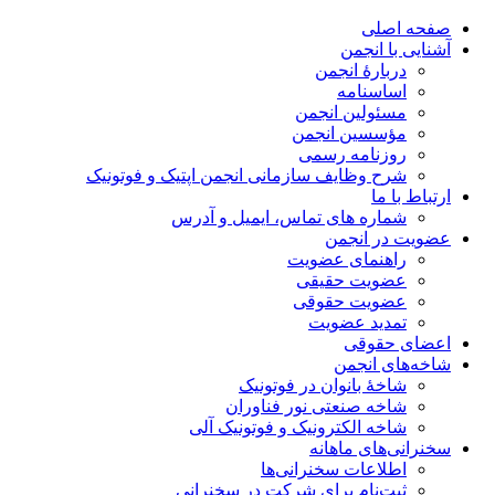
صفحه اصلی
آشنایی با انجمن
دربارۀ انجمن
اساسنامه
مسئولین انجمن
مؤسسین انجمن
روزنامه رسمی
شرح وظایف سازمانی انجمن اپتیک و فوتونیک
ارتباط با ما
شماره های تماس، ایمیل و آدرس
عضویت در انجمن
راهنمای عضویت
عضویت حقیقی
عضویت حقوقی
تمدید عضویت
اعضای حقوقی
شاخه‌های انجمن
شاخۀ بانوان در فوتونیک
شاخه صنعتی نور فناوران
شاخه‌ الکترونیک و فوتونیک آلی
سخنرانی‌های ماهانه
اطلاعات سخنرانی‌‌ها
ثبت‌نام برای شرکت در سخنرانی