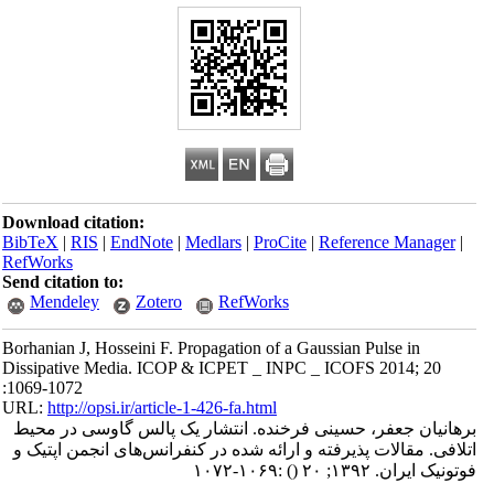
Download citation:
BibTeX
|
RIS
|
EndNote
|
Medlars
|
ProCite
|
Reference Manager
|
RefWorks
Send citation to:
Mendeley
Zotero
RefWorks
Borhanian J, Hosseini F. Propagation of a Gaussian Pulse in
Dissipative Media. ICOP & ICPET _ INPC _ ICOFS 2014; 20
:1069-1072
URL:
http://opsi.ir/article-1-426-fa.html
برهانیان جعفر، حسینی فرخنده. انتشار یک پالس گاوسی در محیط
اتلافی. مقالات پذیرفته و ارائه شده در کنفرانس‌های انجمن اپتیک و
فوتونیک ایران. ۱۳۹۲; ۲۰
()
:۱۰۶۹-۱۰۷۲