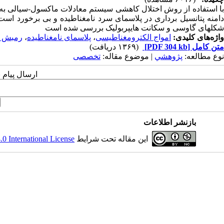
با استفاده از روش اختلال کاهشی سیستم معادلات ماکسول-سیالی به ت
دامنه پتانسیل برداری در پلاسمای سرد نامغناطیده و بی برخورد است
شکلهای گاوسی و سکانت هایپربولیک بررسی شده است
واژه‌های کلیدی:
امواج الکترومغناطیسی
،
پلاسمای نامغناطیده
،
رمبش ا
متن کامل
[PDF 304 kb]
(۱۳۶۹ دریافت)
نوع مطالعه:
پژوهشي
| موضوع مقاله:
تخصصی
ارسال پیام 
بازنشر اطلاعات
این مقاله تحت شرایط
 International License