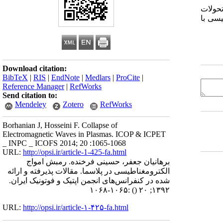
تحولات
یسی با
Download citation:
BibTeX
|
RIS
|
EndNote
|
Medlars
|
ProCite
|
Reference Manager
|
RefWorks
Send citation to:
Mendeley
Zotero
RefWorks
Borhanian J, Hosseini F. Collapse of
Electromagnetic Waves in Plasmas. ICOP & ICPET
_ INPC _ ICOFS 2014; 20 :1065-1068
URL:
http://opsi.ir/article-1-425-fa.html
برهانیان جعفر، حسینی فرخنده. رمبش امواج
الکترومغناطیسی در پلاسما. مقالات پذیرفته و ارائه
شده در کنفرانس‌های انجمن اپتیک و فوتونیک ایران.
:۱۰۶۵-۱۰۶۸
()
۱۳۹۲; ۲۰
URL:
http://opsi.ir/article-۱-۴۲۵-fa.html