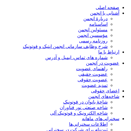
صفحه اصلی
آشنایی با انجمن
دربارۀ انجمن
اساسنامه
مسئولین انجمن
مؤسسین انجمن
روزنامه رسمی
شرح وظایف سازمانی انجمن اپتیک و فوتونیک
ارتباط با ما
شماره های تماس، ایمیل و آدرس
عضویت در انجمن
راهنمای عضویت
عضویت حقیقی
عضویت حقوقی
تمدید عضویت
اعضای حقوقی
شاخه‌های انجمن
شاخۀ بانوان در فوتونیک
شاخه صنعتی نور فناوران
شاخه‌ الکترونیک و فوتونیک آلی
سخنرانی‌های ماهانه
اطلاعات سخنرانی‌‌ها
ثبت‌نام برای شرکت در سخنرانی