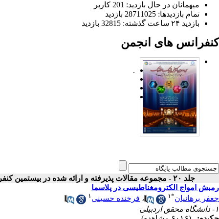
میهمانان در حال بازدید: 201 کاربر
تمام بازدید‌ها: 28711025 بازدید
بازدید ۲۴ ساعت گذشته: 32815 بازدید
کنفرانس های انجمن
.
جلد ۲۰ - مجموعه مقالات پذیرفته و ارائه شده در بیستمین کنفرانس اپتیک و فوتونیک ایران
رمبش امواج الکترومغناطیسی در پلاسما
۱
۱
*
جعفر برهانیان
،
فرخنده حسینی
۱- دانشگاه محقق اردبیلی
چکیده:
(۶۰۱۶ مشاهده)