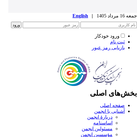
جمعه 16 مرداد 1405
|
English
ورود خودکار
ثبت نام
بازیابی رمز عبور
بخش‌های اصلی
صفحه اصلی
آشنایی با انجمن
دربارۀ انجمن
اساسنامه
مسئولین انجمن
مؤسسین انجمن