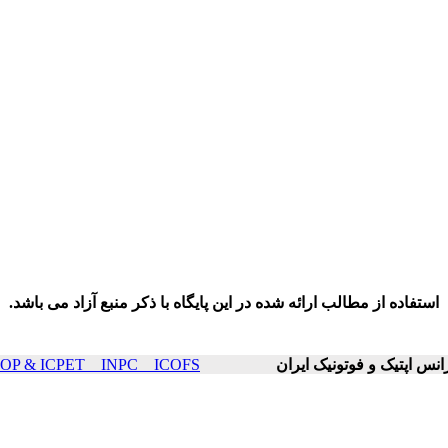
استفاده از مطالب ارائه شده در این پایگاه با ذکر منبع آزاد می باشد.
ICOP & ICPET _ INPC _ ICOFS سال۲۰ صفحات ۱۰۶۸-۵