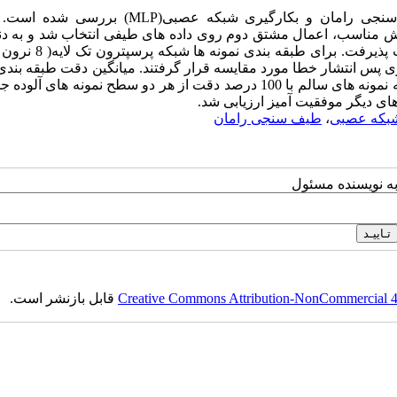
دراین پژوهش امکان تشخیص آفلاتوکسین در پسته با تکنیک طیف‌سنجی رامان و بکارگیری شبکه عصبی(
ه به نتایج آنالیز مولفه های اصلی(PCA) پیش‌پردازش مناسب، اعمال مشتق دوم روی داده های طیفی انتخاب شد و ب
برای کاهش ابعاد داده‌های طیفی استخراج مولفه‌های اصلی نیز صورت 
م) با قانون یادگیری پس انتشار خطا مورد مقایسه قرار گرفتند. میانگین دقت طبقه بن
تک لایه 92 درصد و شبکه دو لایه 82 درصد به دست آمد. در هر دو شبکه نمونه های سالم با 100 درصد دقت از هر دو سطح نمونه 
ای دیگر موفقیت آمیز ارزیابی شد.
بکه عصبی
،
طیف سنجی رامان
به نویسنده مسئول
Creative Commons Attribution-NonCommercial 4.0
قابل بازنشر است.