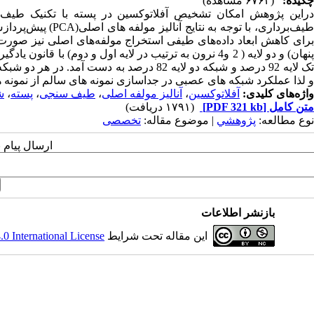
چکیده:
(۶۷۶۲ مشاهده)
طیف‌برداری، با توج
پنهان) و دو لایه ( 2 و4 نرون به ترتیب در لایه اول و دو
و لذا عملکرد شبکه های عصبی در جداسازی نمونه های سالم از نمونه ه
واژه‌های کلیدی:
آفلاتوکسین
،
آنالیز مولفه اصلی
،
طیف سنجی
،
پسته
،
ش
متن کامل
[PDF 321 kb]
(۱۷۹۱ دریافت)
نوع مطالعه:
پژوهشي
| موضوع مقاله:
تخصصی
ارسال پیام 
بازنشر اطلاعات
این مقاله تحت شرایط
 International License