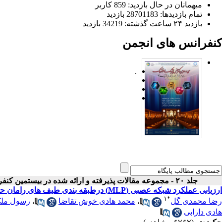
میهمانان در حال بازدید: 859 کاربر
تمام بازدید‌ها: 28701183 بازدید
بازدید ۲۴ ساعت گذشته: 34219 بازدید
کنفرانس های انجمن
.
جلد ۲۰ - مجموعه مقالات پذیرفته و ارائه شده در بیستمین کنفرانس اپتیک و فوتونیک ایران
ارزیابی عملکرد شبکه عصبی (MLP) درطبقه بندی طیف های رامان حاصل از نمونه های زیستی: تشخیص سم آفلاتوکسین درپسته
۱
*
رضا محمدی گل
،
محمد هادی خوش تقاضا
،
رسول ملک
هادی دارابی