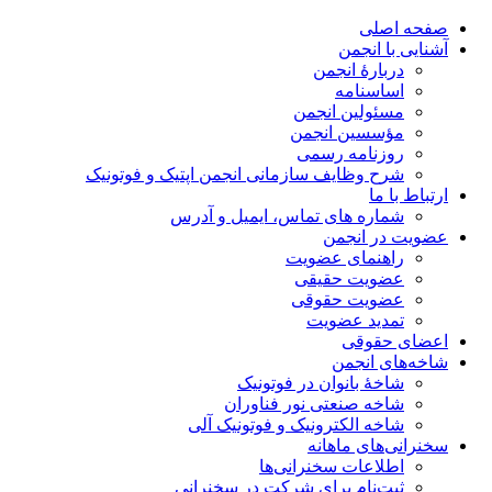
صفحه اصلی
آشنایی با انجمن
دربارۀ انجمن
اساسنامه
مسئولین انجمن
مؤسسین انجمن
روزنامه رسمی
شرح وظایف سازمانی انجمن اپتیک و فوتونیک
ارتباط با ما
شماره های تماس، ایمیل و آدرس
عضویت در انجمن
راهنمای عضویت
عضویت حقیقی
عضویت حقوقی
تمدید عضویت
اعضای حقوقی
شاخه‌های انجمن
شاخۀ بانوان در فوتونیک
شاخه صنعتی نور فناوران
شاخه‌ الکترونیک و فوتونیک آلی
سخنرانی‌های ماهانه
اطلاعات سخنرانی‌‌ها
ثبت‌نام برای شرکت در سخنرانی