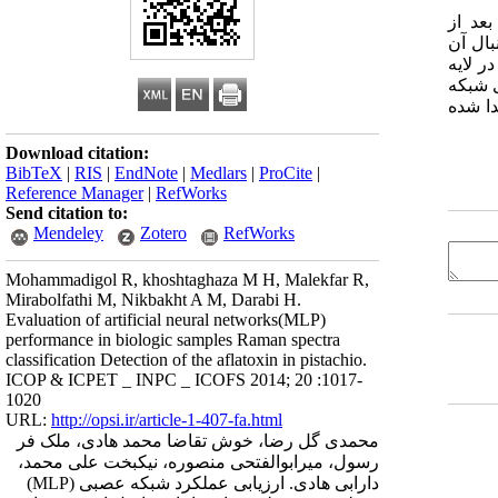
MLP) بررسی شده است. بعد از
ه دنبال آن
پذیرفت. برای طبقه بندی نمونه ها شبکه پرسپترون تک لایه( 8 نرون در لایه
دی شبکه
های آلوده جدا شده
Download citation:
BibTeX
|
RIS
|
EndNote
|
Medlars
|
ProCite
|
Reference Manager
|
RefWorks
Send citation to:
Mendeley
Zotero
RefWorks
Mohammadigol R, khoshtaghaza M H, Malekfar R,
Mirabolfathi M, Nikbakht A M, Darabi H.
Evaluation of artificial neural networks(MLP)
performance in biologic samples Raman spectra
classification Detection of the aflatoxin in pistachio.
ICOP & ICPET _ INPC _ ICOFS 2014; 20 :1017-
1020
URL:
http://opsi.ir/article-1-407-fa.html
محمدی گل رضا، خوش تقاضا محمد هادی، ملک فر
رسول، میرابوالفتحی منصوره، نیکبخت علی محمد،
دارابی هادی. ارزیابی عملکرد شبکه عصبی (MLP)