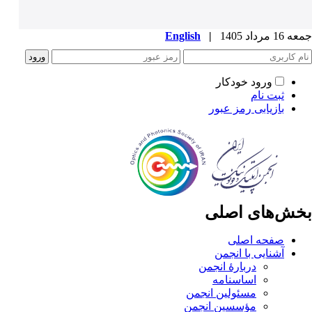
جمعه 16 مرداد 1405
|
English
ورود خودکار
ثبت نام
بازیابی رمز عبور
بخش‌های اصلی
صفحه اصلی
آشنایی با انجمن
دربارۀ انجمن
اساسنامه
مسئولین انجمن
مؤسسین انجمن