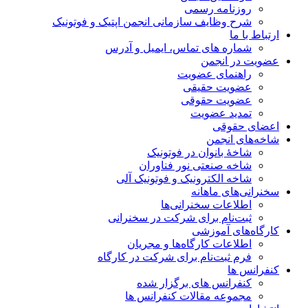
روزنامه رسمی
شرح وظایف سازمانی انجمن اپتیک و فوتونیک
ارتباط با ما
شماره های تماس، ایمیل و آدرس
عضویت در انجمن
راهنمای عضویت
عضویت حقیقی
عضویت حقوقی
تمدید عضویت
اعضای حقوقی
شاخه‌های انجمن
شاخۀ بانوان در فوتونیک
شاخه صنعتی نور فناوران
شاخه‌ الکترونیک و فوتونیک آلی
سخنرانی‌های ماهانه
اطلاعات سخنرانی‌‌ها
ثبت‌نام برای شرکت در سخنرانی
کارگاه‌های آموزشی
اطلاعات کارگاه‌ها و مجریان
فرم ثبت‌نام برای شرکت در کارگاه
کنفرانس ها
کنفرانس های برگزار شده
مجموعه مقالات کنفرانس ها