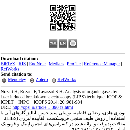
Download citation:
BibTeX
|
RIS
|
EndNote
|
Medlars
|
ProCite
|
Reference Manager
|
RefWorks
Send citation to:
Mendeley
Zotero
RefWorks
Nozari H, Rezaei F, Tavassoi S H. Analysis of organic gases by
laser induced breakdown spectroscopy (LIBS) technique. ICOP &
ICPET _ INPC _ ICOFS 2014; 20 :981-984
URL:
http://opsi.ir/article-1-390-fa.html
نوذری هادی، رضائی فاطمه، توسلی سید حسن. آنالیز گازهای آلی با
استفاده از روش طیف سنجی فروشکست القاییده لیزری (LIBS).
مقالات پذیرفته و ارائه شده در کنفرانس‌های انجمن اپتیک و فوتونیک
ایران. ۱۳۹۲; ۲۰
()
:۹۸۱-۹۸۴