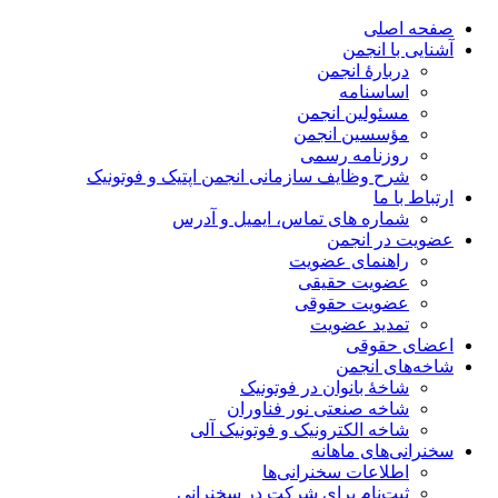
صفحه اصلی
آشنایی با انجمن
دربارۀ انجمن
اساسنامه
مسئولین انجمن
مؤسسین انجمن
روزنامه رسمی
شرح وظایف سازمانی انجمن اپتیک و فوتونیک
ارتباط با ما
شماره های تماس، ایمیل و آدرس
عضویت در انجمن
راهنمای عضویت
عضویت حقیقی
عضویت حقوقی
تمدید عضویت
اعضای حقوقی
شاخه‌های انجمن
شاخۀ بانوان در فوتونیک
شاخه صنعتی نور فناوران
شاخه‌ الکترونیک و فوتونیک آلی
سخنرانی‌های ماهانه
اطلاعات سخنرانی‌‌ها
ثبت‌نام برای شرکت در سخنرانی