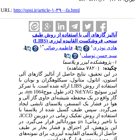
URL:
http://opsi.ir/article-۱-۳۹۰-fa.html
آنالیز گازهای آلی با استفاده از روش طیف
سنجی فروشکست القاییده لیزری (LIBS)
۱
*
۱
هادی نوذری
،
فاطمه رضائی
،
۱
سید حسن توسلی
۱- پژوهشکده لیزر و پلاسما
چکیده:
(۷۸۲۰ مشاهده)
در این تحقیق، نتایج حاصل از آنالیز گازهای آلی
استون، اتانول، متانول، سیکلوهگزان و نونان با
استفاده از روش LIBS ارائه شده است. با تمرکز
لیزر سوئیچ Q Nd:YAGدر طول موجnm 1064، بر
گاز واقع در یک محفظه شیشه‌ای حاوی گاز آلی و
هوا در فشار یک اتمسفر، پلاسمای تابشی ایجاد
می‌گردد. سپس طیف گسیل شده از پلاسما با
استفاده از روش تفکیک زمانی در دوربین ICCD،
با تاخیر زمانیμs 1 موردآنالیز قرار می‌گیرد. در
این پژوهش، اثر احتراق و فشار بخار بر طیف
حاصل از پلاسمای القاییده لیزری، برای نمونه‌های
آلی مورد بررسی قرار گرفته است.