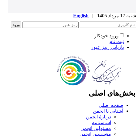
1 مرداد 1405
|
English
ورود خودکار
ثبت نام
بازیابی رمز عبور
خش‌های اصلی
صفحه اصلی
آشنایی با انجمن
دربارۀ انجمن
اساسنامه
مسئولین انجمن
مؤسسین انجمن