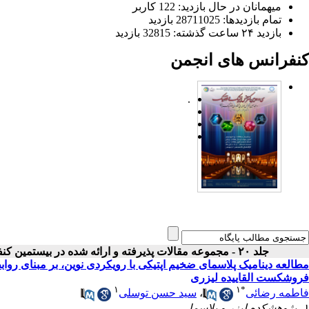
میهمانان در حال بازدید: 122 کاربر
تمام بازدید‌ها: 28711025 بازدید
بازدید ۲۴ ساعت گذشته: 32815 بازدید
کنفرانس های انجمن
.
جلد ۲۰ - مجموعه مقالات پذیرفته و ارائه شده در بیستمین کنفرانس اپتیک و فوتونیک ایران
مطالعه دینامیک پلاسمای ضخیم اپتیکی با رویکردی نوین، بر مبنای روا
فروشکست القاییده لیزری
۱
۱
*
فاطمه رضائی
،
سید حسن توسلی
۱- پژوهشکده لیزر و پلاسما