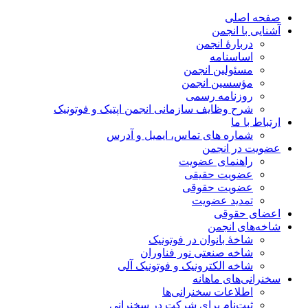
صفحه اصلی
آشنایی با انجمن
دربارۀ انجمن
اساسنامه
مسئولین انجمن
مؤسسین انجمن
روزنامه رسمی
شرح وظایف سازمانی انجمن اپتیک و فوتونیک
ارتباط با ما
شماره های تماس، ایمیل و آدرس
عضویت در انجمن
راهنمای عضویت
عضویت حقیقی
عضویت حقوقی
تمدید عضویت
اعضای حقوقی
شاخه‌های انجمن
شاخۀ بانوان در فوتونیک
شاخه صنعتی نور فناوران
شاخه‌ الکترونیک و فوتونیک آلی
سخنرانی‌های ماهانه
اطلاعات سخنرانی‌‌ها
ثبت‌نام برای شرکت در سخنرانی