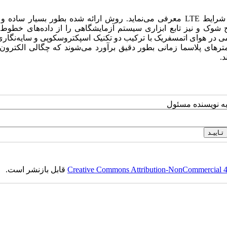
این مقاله، روش جدیدی جهت مطالعه پلاسمای ضخیم آلومینیوم در شرایط LTE معرفی می‌نماید. روش ارائه شده بطور بسیار
وج شوک و نیز تابع ابزاری سیستم آزمایشگاهی را از داده‌های خطو
مایش LIBS بر روی نمونه آلومینیومی در هوای اتمسفریک با ترکیب دو تکنیک اسپکتروسکوپی و سایه‌نگ
رهای پلاسما زمانی بطور دقیق برآورد می‌شوند که چگالی الکترون
.
به نویسنده مسئول
Creative Commons Attribution-NonCommercial 4.0
قابل بازنشر است.