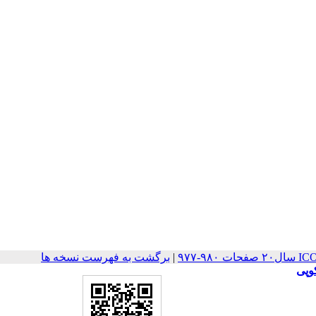
۹-۹۷۷
|
برگشت به فهرست نسخه ها
وپی