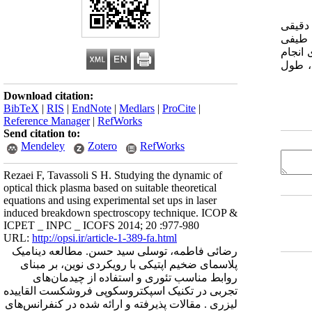
 ساده و دقیقی
ط طیفی
اری انجام
، طول
Download citation:
BibTeX
|
RIS
|
EndNote
|
Medlars
|
ProCite
|
Reference Manager
|
RefWorks
Send citation to:
Mendeley
Zotero
RefWorks
Rezaei F, Tavassoli S H. Studying the dynamic of
optical thick plasma based on suitable theoretical
equations and using experimental set ups in laser
induced breakdown spectroscopy technique. ICOP &
ICPET _ INPC _ ICOFS 2014; 20 :977-980
URL:
http://opsi.ir/article-1-389-fa.html
رضائی فاطمه، توسلی سید حسن. مطالعه دینامیک
پلاسمای ضخیم اپتیکی با رویکردی نوین، بر مبنای
روابط مناسب تئوری و استفاده از چیدمان‌های
تجربی در تکنیک اسپکتروسکوپی فروشکست القاییده
لیزری . مقالات پذیرفته و ارائه شده در کنفرانس‌های