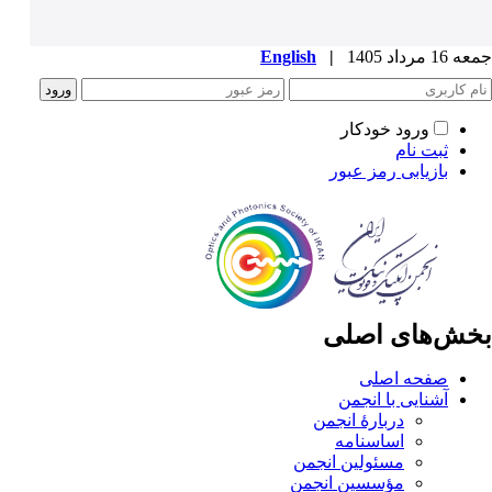
جمعه 16 مرداد 1405
|
English
ورود خودکار
ثبت نام
بازیابی رمز عبور
بخش‌های اصلی
صفحه اصلی
آشنایی با انجمن
دربارۀ انجمن
اساسنامه
مسئولین انجمن
مؤسسین انجمن