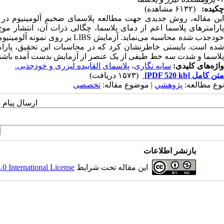
چکیده:
(۶۱۳۲ مشاهده)
پارامترهای پلاسما اعم از دمای پلاسما، چگالی ذرات آن، انتشار م
خودجذب شده محاسبه می‌نماید. آز
شده است. بایستی خاطرنشان کرد که در محاسبات این تحقیق، پارامت
پلاسما و شدت سه خط طیفی از یک عنصر از آزمایش بدست آمده باشند
واژه‌های کلیدی:
سایه نگاری
،
پلاسمای القاییده لیزری و خودجذبی.
متن کامل
[PDF 520 kb]
(۱۵۷۳ دریافت)
نوع مطالعه:
پژوهشي
| موضوع مقاله:
تخصصی
ارسال پیام 
بازنشر اطلاعات
این مقاله تحت شرایط
 International License