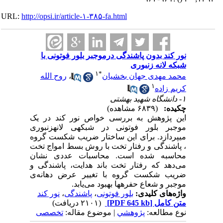
URL:
http://opsi.ir/article-۱-۳۸۵-fa.html
نور کند بدون پاشندگی درموجبر بلور فوتونی با
شبکه لانه زنبوری
۱
*
محمد مهدی جهان بخشیان
،
روح الله
۱
کریم زاده
۱- دانشگاه شهید بهشتی
چکیده:
(۶۸۳۹ مشاهده)
این پژوهش به بررسی خواص نور کند در یک
موجبر بلور فوتونی در شبکه‎ی لانه‎‎زنبوری
می‎پردازد. برای این ساختار ضریب شکست گروه
، پاشندگی و رفتار تخت با روش بسط امواج تخت
محاسبه شده است. محاسبات عددی نشان
می‌دهد که رفتار تخت باند هدایت، پاشندگی و
ضریب شکست گروه با تغییر عرض دهانه‌ی
موجبر و شعاع حفره‎ها بهبود می‌یابد.
واژه‌های کلیدی:
بلور فوتونی
،
پاشندگی
،
نور کند
متن کامل
[PDF 645 kb]
(۲۱۰۱ دریافت)
نوع مطالعه:
پژوهشي
| موضوع مقاله:
تخصصی