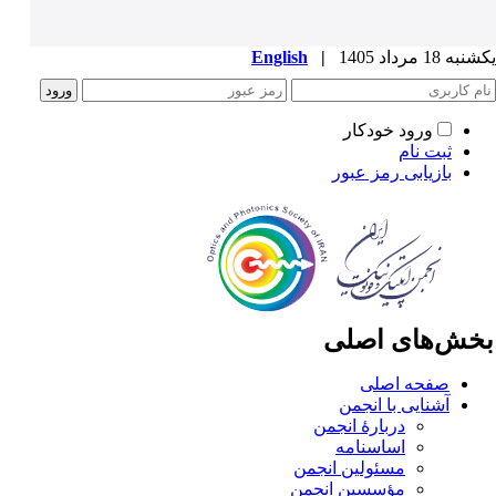
ه 18 مرداد 1405
|
English
ورود خودکار
ثبت نام
بازیابی رمز عبور
خش‌های اصلی
صفحه اصلی
آشنایی با انجمن
دربارۀ انجمن
اساسنامه
مسئولین انجمن
مؤسسین انجمن