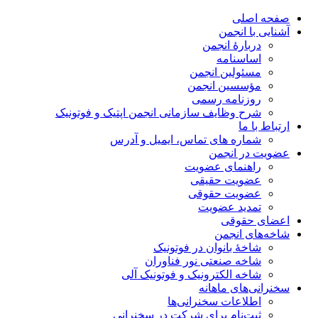
صفحه اصلی
آشنایی با انجمن
دربارۀ انجمن
اساسنامه
مسئولین انجمن
مؤسسین انجمن
روزنامه رسمی
شرح وظایف سازمانی انجمن اپتیک و فوتونیک
ارتباط با ما
شماره های تماس، ایمیل و آدرس
عضویت در انجمن
راهنمای عضویت
عضویت حقیقی
عضویت حقوقی
تمدید عضویت
اعضای حقوقی
شاخه‌های انجمن
شاخۀ بانوان در فوتونیک
شاخه صنعتی نور فناوران
شاخه‌ الکترونیک و فوتونیک آلی
سخنرانی‌های ماهانه
اطلاعات سخنرانی‌‌ها
ثبت‌نام برای شرکت در سخنرانی