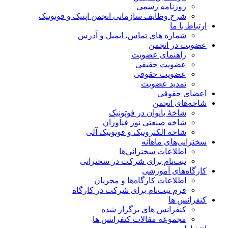
روزنامه رسمی
شرح وظایف سازمانی انجمن اپتیک و فوتونیک
ارتباط با ما
شماره های تماس، ایمیل و آدرس
عضویت در انجمن
راهنمای عضویت
عضویت حقیقی
عضویت حقوقی
تمدید عضویت
اعضای حقوقی
شاخه‌های انجمن
شاخۀ بانوان در فوتونیک
شاخه صنعتی نور فناوران
شاخه‌ الکترونیک و فوتونیک آلی
سخنرانی‌های ماهانه
اطلاعات سخنرانی‌‌ها
ثبت‌نام برای شرکت در سخنرانی
کارگاه‌های آموزشی
اطلاعات کارگاه‌ها و مجریان
فرم ثبت‌نام برای شرکت در کارگاه
کنفرانس ها
کنفرانس های برگزار شده
مجموعه مقالات کنفرانس ها