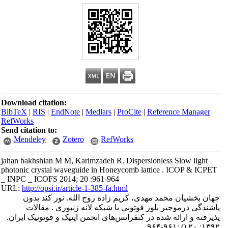
Download citation:
BibTeX
|
RIS
|
EndNote
|
Medlars
|
ProCite
|
Reference Manager
|
RefWorks
Send citation to:
Mendeley
Zotero
RefWorks
jahan bakhshian M M, Karimzadeh R. Dispersionless Slow light
photonic crystal waveguide in Honeycomb lattice . ICOP & ICPET
_ INPC _ ICOFS 2014; 20 :961-964
URL:
http://opsi.ir/article-1-385-fa.html
جهان بخشیان محمد مهدی، کریم زاده روح الله. نور کند بدون
پاشندگی درموجبر بلور فوتونی با شبکه لانه زنبوری . مقالات
پذیرفته و ارائه شده در کنفرانس‌های انجمن اپتیک و فوتونیک ایران.
:۹۶۱-۹۶۴
()
۱۳۹۲; ۲۰