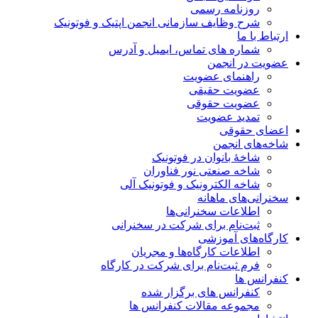
روزنامه رسمی
شرح وظایف سازمانی انجمن اپتیک و فوتونیک
ارتباط با ما
شماره های تماس، ایمیل و آدرس
عضویت در انجمن
راهنمای عضویت
عضویت حقیقی
عضویت حقوقی
تمدید عضویت
اعضای حقوقی
شاخه‌های انجمن
شاخۀ بانوان در فوتونیک
شاخه صنعتی نور فناوران
شاخه‌ الکترونیک و فوتونیک آلی
سخنرانی‌های ماهانه
اطلاعات سخنرانی‌‌ها
ثبت‌نام برای شرکت در سخنرانی
کارگاه‌های آموزشی
اطلاعات کارگاه‌ها و مجریان
فرم ثبت‌نام برای شرکت در کارگاه
کنفرانس ها
کنفرانس های برگزار شده
مجموعه مقالات کنفرانس ها