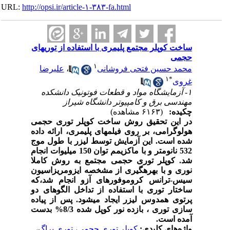
URL:
http://opsi.ir/article-۱-۳۸۳-fa.html
ساخت کوپلر مجتمع پلیمری با استفاده از توریهای
حجمی
۱
محمد حسین فتحی فروشانی
،
علیرضا
۱
*
غروی
۱- آزمایشگاه مواد و قطعات فوتونیک دانشکده
مهندسی برق و کامپیوتر دانشگاه شیراز
چکیده:
(۶۱۶۳ مشاهده)
در این تحقیق روش ساخت کوپلر توری حجمی
هولوگرامی، بر روی فیلم­های پلیمری، ارائه داده
شده است. این آزمایش توسط لیزر با طول موج
532 نانومتر و با ماکزیمم توان 150 میلی­وات انجام
شد. کوپلر توری حجمی مجتمع به روش کاملا
نوری و با بهره­گیری از مشخصه ایزومریزاسیون
سیس-ترانس کروموفورهای آزو انجام شد،که
ساختار توری با استفاده از
تداخل الگوهای دو
پرتوی همدوس لیزر ایجاد می­شود. پس از پیاده
سازی توری ، بازده­ نور کوپل شده 8/3% بدست
آمده است.
واژه‌های کلیدی:
کوپلر توری‌ حجمی
،
توری براگ
،