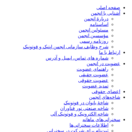
صفحه اصلی
آشنایی با انجمن
دربارۀ انجمن
اساسنامه
مسئولین انجمن
مؤسسین انجمن
روزنامه رسمی
شرح وظایف سازمانی انجمن اپتیک و فوتونیک
ارتباط با ما
شماره های تماس، ایمیل و آدرس
عضویت در انجمن
راهنمای عضویت
عضویت حقیقی
عضویت حقوقی
تمدید عضویت
اعضای حقوقی
شاخه‌های انجمن
شاخۀ بانوان در فوتونیک
شاخه صنعتی نور فناوران
شاخه‌ الکترونیک و فوتونیک آلی
سخنرانی‌های ماهانه
اطلاعات سخنرانی‌‌ها
ثبت‌نام برای شرکت در سخنرانی