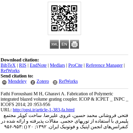
Download citation:
BibTeX
|
RIS
|
EndNote
|
Medlars
|
ProCite
|
Reference Manager
|
RefWorks
Send citation to:
Mendeley
Zotero
RefWorks
Fathi Foroushani M H, Gharavi A. Fabrication of Polymeric
integrated blazed volume grating coupler. ICOP & ICPET _ INPC _
ICOFS 2014; 20 :953-956
URL:
http://opsi.ir/article-1-383-fa.html
فتحی فروشانی محمد حسین، غروی علیرضا. ساخت کوپلر مجتمع
پلیمری با استفاده از توریهای حجمی. مقالات پذیرفته و ارائه شده در
کنفرانس‌های انجمن اپتیک و فوتونیک ایران. ۱۳۹۲; ۲۰
()
:۹۵۳-۹۵۶