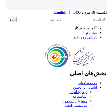
ه 18 مرداد 1405
|
English
ورود خودکار
ثبت نام
بازیابی رمز عبور
خش‌های اصلی
صفحه اصلی
آشنایی با انجمن
دربارۀ انجمن
اساسنامه
مسئولین انجمن
مؤسسین انجمن