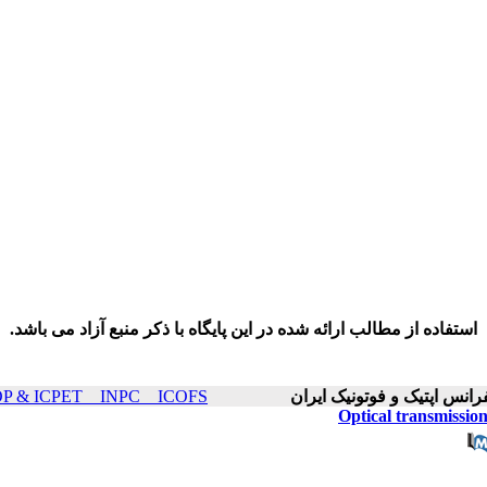
استفاده از مطالب ارائه شده در این پایگاه با ذکر منبع آزاد می باشد.
ICOP & ICPET _ INPC _ ICOFS سال۲۰ صفحات ۸۴
Optical transmissio