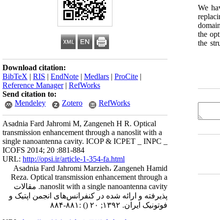
- We h
replaci
domain
the opt
the str
Download citation:
BibTeX
|
RIS
|
EndNote
|
Medlars
|
ProCite
|
Reference Manager
|
RefWorks
Send citation to:
Mendeley
Zotero
RefWorks
Asadnia Fard Jahromi M, Zangeneh H R. Optical
transmission enhancement through a nanoslit with a
single nanoantenna cavity. ICOP & ICPET _ INPC _
ICOFS 2014; 20 :881-884
URL:
http://opsi.ir/article-1-354-fa.html
Asadnia Fard Jahromi Marzieh، Zangeneh Hamid
Reza. Optical transmission enhancement through a
nanoslit with a single nanoantenna cavity. مقالات
پذیرفته و ارائه شده در کنفرانس‌های انجمن اپتیک و
فوتونیک ایران. ۱۳۹۲; ۲۰
()
:۸۸۱-۸۸۴