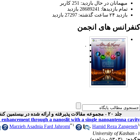
میهمانان در حال بازدید: 251 کاربر
تمام بازدید‌ها: 28689241 بازدید
بازدید ۲۴ ساعت گذشته: 27297 بازدید
کنفرانس های انجمن
.
جلد ۲۰ - مجموعه مقالات پذیرفته و ارائه شده در بیستمین کنفرانس اپتیک و فوتونیک ایران
n enhancement through a nanoslit with a single nanoantenna cavity
*
۱
۱
Marzieh Asadnia Fard Jahromi
،
Hamid Reza Zangeneh
۱- University of Kashan
چکیده:
(۵۳۰۳ مشاهده)