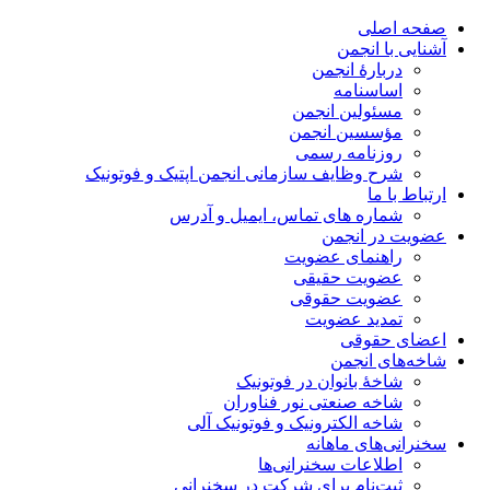
صفحه اصلی
آشنایی با انجمن
دربارۀ انجمن
اساسنامه
مسئولین انجمن
مؤسسین انجمن
روزنامه رسمی
شرح وظایف سازمانی انجمن اپتیک و فوتونیک
ارتباط با ما
شماره های تماس، ایمیل و آدرس
عضویت در انجمن
راهنمای عضویت
عضویت حقیقی
عضویت حقوقی
تمدید عضویت
اعضای حقوقی
شاخه‌های انجمن
شاخۀ بانوان در فوتونیک
شاخه صنعتی نور فناوران
شاخه‌ الکترونیک و فوتونیک آلی
سخنرانی‌های ماهانه
اطلاعات سخنرانی‌‌ها
ثبت‌نام برای شرکت در سخنرانی