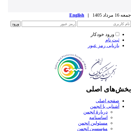
جمعه 16 مرداد 1405
|
English
ورود خودکار
ثبت نام
بازیابی رمز عبور
بخش‌های اصلی
صفحه اصلی
آشنایی با انجمن
دربارۀ انجمن
اساسنامه
مسئولین انجمن
مؤسسین انجمن