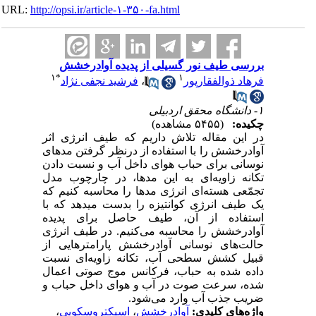
URL:
http://opsi.ir/article-۱-۳۵۰-fa.html
بررسی طیف نور گسیلی از پدیده آوادرخشش
۱
*
۱
فرهاد ذوالفقارپور
،
فرشید نجفی نژاد
۱- دانشگاه محقق اردبیلی
چکیده:
(۵۴۵۵ مشاهده)
در این مقاله تلاش داریم که طیف انرژی اثر
آوادرخشش را با استفاده از درنظر گرفتن مدهای
نوسانی برای حباب هوای داخل آب و نسبت دادن
تکانه زاویه‌ای به این مدها، در چارچوب مدل
تجمّعی هسته‌ای انرژی مدها را محاسبه کنیم که
یک طیف انرژی کوانتیزه را بدست میدهد که با
استفاده از آن، طیف حاصل برای پدیده
آوادرخشش را محاسبه می‌کنیم‌. در طیف انرژی
حالت‌های نوسانی آوادرخشش پارامترهایی از
قبیل کشش سطحی آب، تکانه زاویه‌ای نسبت
داده شده به حباب، فرکانس موج صوتی اعمال
شده، سرعت صوت در آب و هوای داخل حباب و
ضریب جذب آب وارد می‌شود.
واژه‌های کلیدی:
آوادرخشش
،
اسپکتروسکوپی
،