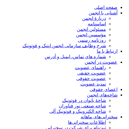
صفحه اصلی
آشنایی با انجمن
دربارۀ انجمن
اساسنامه
مسئولین انجمن
مؤسسین انجمن
روزنامه رسمی
شرح وظایف سازمانی انجمن اپتیک و فوتونیک
ارتباط با ما
شماره های تماس، ایمیل و آدرس
عضویت در انجمن
راهنمای عضویت
عضویت حقیقی
عضویت حقوقی
تمدید عضویت
اعضای حقوقی
شاخه‌های انجمن
شاخۀ بانوان در فوتونیک
شاخه صنعتی نور فناوران
شاخه‌ الکترونیک و فوتونیک آلی
سخنرانی‌های ماهانه
اطلاعات سخنرانی‌‌ها
ثبت‌نام برای شرکت در سخنرانی