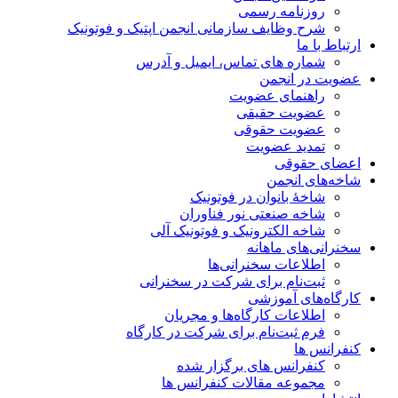
روزنامه رسمی
شرح وظایف سازمانی انجمن اپتیک و فوتونیک
ارتباط با ما
شماره های تماس، ایمیل و آدرس
عضویت در انجمن
راهنمای عضویت
عضویت حقیقی
عضویت حقوقی
تمدید عضویت
اعضای حقوقی
شاخه‌های انجمن
شاخۀ بانوان در فوتونیک
شاخه صنعتی نور فناوران
شاخه‌ الکترونیک و فوتونیک آلی
سخنرانی‌های ماهانه
اطلاعات سخنرانی‌‌ها
ثبت‌نام برای شرکت در سخنرانی
کارگاه‌های آموزشی
اطلاعات کارگاه‌ها و مجریان
فرم ثبت‌نام برای شرکت در کارگاه
کنفرانس ها
کنفرانس های برگزار شده
مجموعه مقالات کنفرانس ها