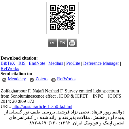
Download citation:
BibTeX
|
RIS
|
EndNote
|
Medlars
|
ProCite
|
Reference Manager
|
RefWorks
Send citation to:
Mendeley
Zotero
RefWorks
Zolfagharpour F, Najafi Nezhad F. Survey emitted light spectrum
from Sonoluminescence effect . ICOP & ICPET _ INPC _ ICOFS
2014; 20 :869-872
URL:
http://opsi.ir/article-1-350-fa.html
ذوالفقارپور فرهاد، نجفی نژاد فرشید. بررسی طیف نور گسیلی از
پدیده آوادرخشش. مقالات پذیرفته و ارائه شده در کنفرانس‌های
انجمن اپتیک و فوتونیک ایران. ۱۳۹۲; ۲۰
()
:۸۶۹-۸۷۲