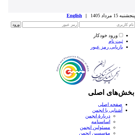
به 15 مرداد 1405
|
English
ورود خودکار
ثبت نام
بازیابی رمز عبور
خش‌های اصلی
صفحه اصلی
آشنایی با انجمن
دربارۀ انجمن
اساسنامه
مسئولین انجمن
مؤسسین انجمن