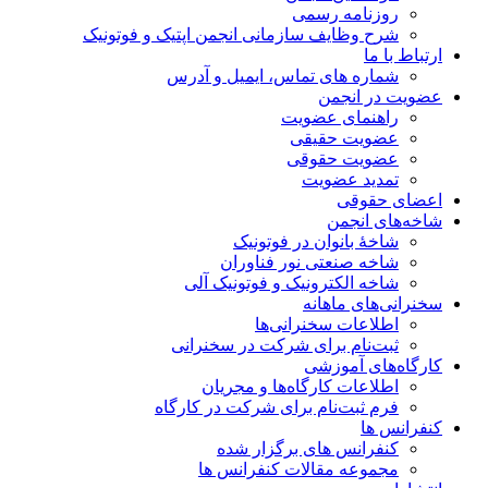
روزنامه رسمی
شرح وظایف سازمانی انجمن اپتیک و فوتونیک
ارتباط با ما
شماره های تماس، ایمیل و آدرس
عضویت در انجمن
راهنمای عضویت
عضویت حقیقی
عضویت حقوقی
تمدید عضویت
اعضای حقوقی
شاخه‌های انجمن
شاخۀ بانوان در فوتونیک
شاخه صنعتی نور فناوران
شاخه‌ الکترونیک و فوتونیک آلی
سخنرانی‌های ماهانه
اطلاعات سخنرانی‌‌ها
ثبت‌نام برای شرکت در سخنرانی
کارگاه‌های آموزشی
اطلاعات کارگاه‌ها و مجریان
فرم ثبت‌نام برای شرکت در کارگاه
کنفرانس ها
کنفرانس های برگزار شده
مجموعه مقالات کنفرانس ها