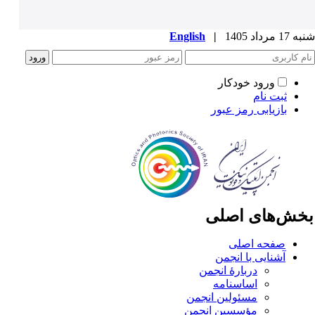
1 مرداد 1405
|
English
ورود خودکار
ثبت نام
بازیابی رمز عبور
خش‌های اصلی
صفحه اصلی
آشنایی با انجمن
دربارۀ انجمن
اساسنامه
مسئولین انجمن
مؤسسین انجمن