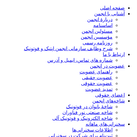
صفحه اصلی
آشنایی با انجمن
دربارۀ انجمن
اساسنامه
مسئولین انجمن
مؤسسین انجمن
روزنامه رسمی
شرح وظایف سازمانی انجمن اپتیک و فوتونیک
ارتباط با ما
شماره های تماس، ایمیل و آدرس
عضویت در انجمن
راهنمای عضویت
عضویت حقیقی
عضویت حقوقی
تمدید عضویت
اعضای حقوقی
شاخه‌های انجمن
شاخۀ بانوان در فوتونیک
شاخه صنعتی نور فناوران
شاخه‌ الکترونیک و فوتونیک آلی
سخنرانی‌های ماهانه
اطلاعات سخنرانی‌‌ها
ثبت‌نام برای شرکت در سخنرانی