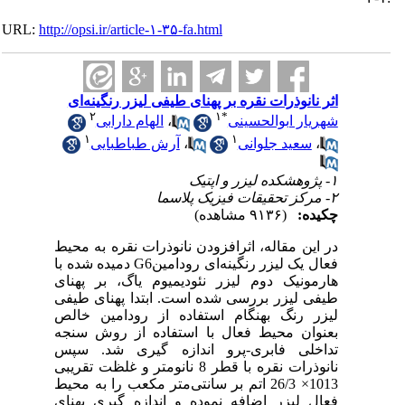
URL:
http://opsi.ir/article-۱-۳۵-fa.html
اثر نانوذرات نقره بر پهنای طیفی لیزر رنگینه‌ای
۲
۱
*
شهریار ابوالحسینی
،
الهام دارابی
۱
۱
،
سعید جلوانی
،
آرش طباطبایی
۱- پژوهشکده لیزر و اپتیک
۲- مرکز تحقیقات فیزیک پلاسما
چکیده:
(۹۱۳۶ مشاهده)
در این مقاله، اثرافزودن نانوذرات نقره به محیط
فعال یک لیزر رنگینه‌ای رودامینG6 دمیده شده با
هارمونیک دوم لیزر نئودیمیوم یاگ، بر پهنای
طیفی لیزر بررسی شده است. ابتدا پهنای طیفی
لیزر رنگ بهنگام استفاده از رودامین خالص
بعنوان محیط فعال با استفاده از روش سنجه
تداخلی فابری-پرو اندازه گیری شد. سپس
نانوذرات نقره با قطر 8 نانومتر و غلظت تقریبی
1013× 26/3 اتم بر سانتی‌متر مکعب را به محیط
فعال لیزر اضافه نموده و اندازه گیری پهنای