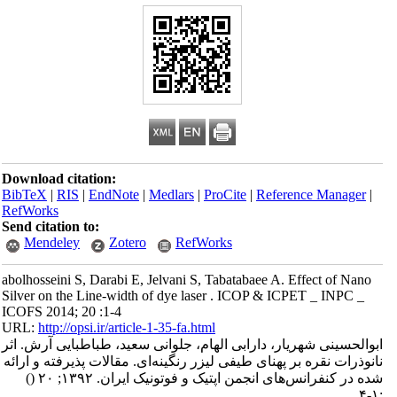
Download citation:
BibTeX
|
RIS
|
EndNote
|
Medlars
|
ProCite
|
Reference Manager
|
RefWorks
Send citation to:
Mendeley
Zotero
RefWorks
abolhosseini S, Darabi E, Jelvani S, Tabatabaee A. Effect of Nano
Silver on the Line-width of dye laser . ICOP & ICPET _ INPC _
ICOFS 2014; 20 :1-4
URL:
http://opsi.ir/article-1-35-fa.html
ابوالحسینی شهریار، دارابی الهام، جلوانی سعید، طباطبایی آرش. اثر
نانوذرات نقره بر پهنای طیفی لیزر رنگینه‌ای. مقالات پذیرفته و ارائه
شده در کنفرانس‌های انجمن اپتیک و فوتونیک ایران. ۱۳۹۲; ۲۰
()
:۱-۴