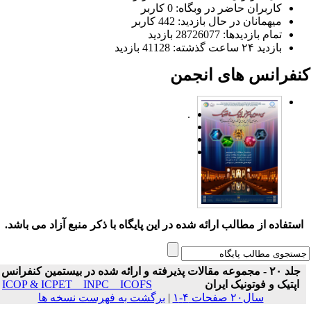
کاربران حاضر در وبگاه: 0 کاربر
میهمانان در حال بازدید: 442 کاربر
تمام بازدید‌ها: 28726077 بازدید
بازدید ۲۴ ساعت گذشته: 41128 بازدید
نفرانس های انجمن
.
ستفاده از مطالب ارائه شده در این پایگاه با ذکر منبع آزاد می باشد.
جلد ۲۰ - مجموعه مقالات پذیرفته و ارائه شده در بیستمین کنفرانس
اپتیک و فوتونیک ایران
ICOP & ICPET _ INPC _ ICOFS
سال۲۰ صفحات ۴-۱
|
برگشت به فهرست نسخه ها