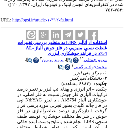
شده در کنفرانس‌های انجمن اپتیک و فوتونیک ایران. ۱۳۹۲; ۲۰
()
:۷۵۳-۷۵۶
URL:
http://opsi.ir/article-۱-۳۱۲-fa.html
استفاده از آنالیز LIBS به منظور بررسی تغییرات
غلظت نسبی منیزیم، در فلز جوش آلیاژ AL-
5754 در فرآیند جوشکاری لیزری
۲
۱
*
مریم جندقی
،
پرویز پروین
،
۱
محمدجواد ترکمنی
۱- مرکز ملی لیزر
۲- دانشگاه امیرکبیر
چکیده:
(۶۸۸۳ مشاهده)
چکیده – اثر انرژی و پهنای تپ لیزر بر تغییر درصد
ترکیبات آلیاژی فلز جوش نسبت به فلز اصلی، در
جوشکاری آلیاژ Al-5754 ، با لیزر Nd:YAG تپی
در فاز چاله کلیدی بطور تجربی مورد برسی قرار
گرفت. اندازه‌گیری درصد عناصرآلیاژی در فلز
جوش در شرایط مختلف جوشکاری توسط طیف
سنجی LIBS انجام شده و نتایج بدست آمده حاکی
از آن است که: در تمام شرایط مختلف