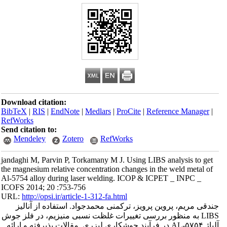
Download citation:
BibTeX
|
RIS
|
EndNote
|
Medlars
|
ProCite
|
Reference Manager
|
RefWorks
Send citation to:
Mendeley
Zotero
RefWorks
jandaghi M, Parvin P, Torkamany M J. Using LIBS analysis to get
the magnesium relative concentration changes in the weld metal of
Al-5754 alloy during laser welding. ICOP & ICPET _ INPC _
ICOFS 2014; 20 :753-756
URL:
http://opsi.ir/article-1-312-fa.html
جندقی مریم، پروین پرویز، ترکمنی محمدجواد. استفاده از آنالیز
LIBS به منظور بررسی تغییرات غلظت نسبی منیزیم، در فلز جوش
آلیاژ AL-۵۷۵۴ در فرآیند جوشکاری لیزری. مقالات پذیرفته و ارائه