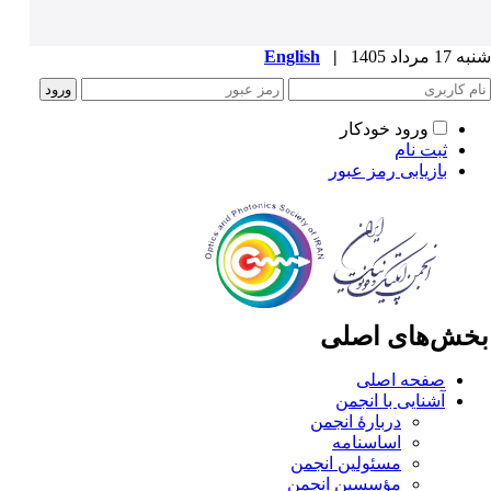
1 مرداد 1405
|
English
ورود خودکار
ثبت نام
بازیابی رمز عبور
خش‌های اصلی
صفحه اصلی
آشنایی با انجمن
دربارۀ انجمن
اساسنامه
مسئولین انجمن
مؤسسین انجمن