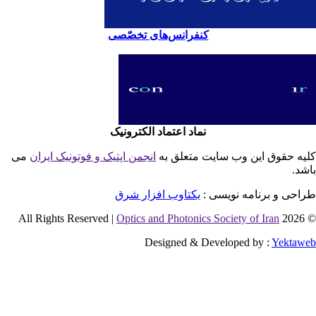
کنفرانس‌های تخصّصی
نماد اعتماد الکترونیک
یه حقوق این وب سایت متعلق به
انجمن اپتیک و فوتونیک ایران
می
شد.
احی و برنامه نویسی :
یکتاوب افزار شرق
Optics and Photonics Society of Iran
© 2026 
Designed & Developed by :
Yektaw