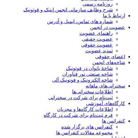
روزنامه رسمی
شرح وظایف سازمانی انجمن اپتیک و فوتونیک
ارتباط با ما
شماره های تماس، ایمیل و آدرس
عضویت در انجمن
راهنمای عضویت
عضویت حقیقی
عضویت حقوقی
تمدید عضویت
اعضای حقوقی
شاخه‌های انجمن
شاخۀ بانوان در فوتونیک
شاخه صنعتی نور فناوران
شاخه‌ الکترونیک و فوتونیک آلی
سخنرانی‌های ماهانه
اطلاعات سخنرانی‌‌ها
ثبت‌نام برای شرکت در سخنرانی
کارگاه‌های آموزشی
اطلاعات کارگاه‌ها و مجریان
فرم ثبت‌نام برای شرکت در کارگاه
کنفرانس ها
کنفرانس های برگزار شده
مجموعه مقالات کنفرانس ها