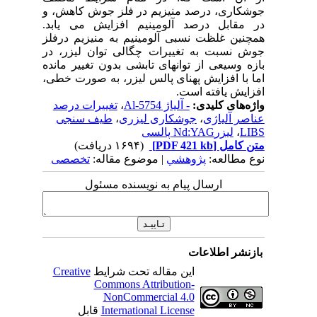
جوشکاری، درصد منیزیم در فلز جوش کاهش، و
در مقابل درصد آلومینیم افزایش می یابد.
همچنین غلظت نسبی آلومینیم به منیزیم درفلز
جوش نسبت به تغییرات چگالی توان لیزر، در
بازه وسیعی از توانهای تابشی بدون تغییر ‌مانده
اما با افزایش پهنای پالس لیزر، به صورت خطی،
افزایش یافته است.
واژه‌های کلیدی:
- آلیاژ Al-5754
،
تغییرات درصد
عناصر آلیاژی
،
جوشکاری لیزری
،
طیف سنجی
LIBS
،
لیزرNd:YAG پالسی
متن کامل
[PDF 421 kb]
(۱۶۹۴ دریافت)
نوع مطالعه:
پژوهشي
| موضوع مقاله:
تخصصی
ارسال پیام به نویسنده مسئول
بازنشر اطلاعات
این مقاله تحت شرایط
Creative
Commons Attribution-
NonCommercial 4.0
International License
قابل