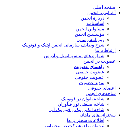
صفحه اصلی
آشنایی با انجمن
دربارۀ انجمن
اساسنامه
مسئولین انجمن
مؤسسین انجمن
روزنامه رسمی
شرح وظایف سازمانی انجمن اپتیک و فوتونیک
ارتباط با ما
شماره های تماس، ایمیل و آدرس
عضویت در انجمن
راهنمای عضویت
عضویت حقیقی
عضویت حقوقی
تمدید عضویت
اعضای حقوقی
شاخه‌های انجمن
شاخۀ بانوان در فوتونیک
شاخه صنعتی نور فناوران
شاخه‌ الکترونیک و فوتونیک آلی
سخنرانی‌های ماهانه
اطلاعات سخنرانی‌‌ها
ثبت‌نام برای شرکت در سخنرانی